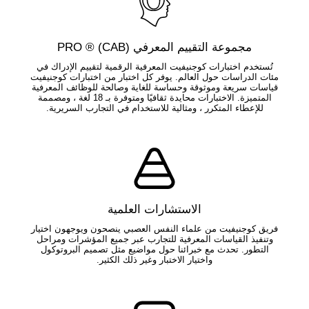
مجموعة التقييم المعرفي (CAB) ® PRO
تُستخدم اختبارات كوجنيفيت المعرفية الرقمية لتقييم الإدراك في
مئات الدراسات حول العالم. يوفر كل اختبار من اختبارات كوجنيفيت
قياسات سريعة وموثوقة وحساسة للغاية وصالحة للوظائف المعرفية
المتميزة. الاختبارات محايدة ثقافيًا ومتوفرة بـ 18 لغة ، ومصممة
للإعطاء المتكرر ، ومثالية للاستخدام في التجارب السريرية.
الاستشارات العلمية
فريق كوجنيفيت من علماء النفس العصبي ينصحون ويوجهون اختيار
وتنفيذ القياسات المعرفية للتجارب عبر جميع المؤشرات ومراحل
التطور. تحدث مع خبرائنا حول مواضيع مثل تصميم البروتوكول
واختيار الاختبار وغير ذلك الكثير.