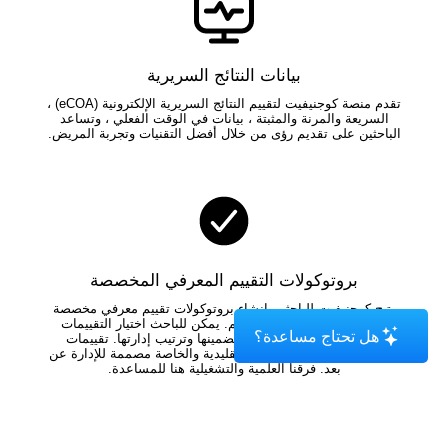
بيانات النتائج السريرية
تقدم منصة كوجنيفيت لتقييم النتائج السريرية الإلكترونية (eCOA) ،
السريعة والمرنة والمثبتة ، بيانات في الوقت الفعلي ، وتساعد
الباحثين على تقديم رؤى من خلال أفضل التقنيات وتجربة المريض.
بروتوكولات التقييم المعرفي المخصصة
يتيح كوجنيفيت للباحثين إنشاء بروتوكولات تقييم معرفي مخصصة
مصممة لمرضاهم واحتياجاتهم. يمكن للباحث اختيار التقييمات
هل تحتاج مساعدة؟
وأدوات الفحص التي سيتم تضمينها وترتيب إدارتها. تقييمات
كوجنيفيت المعرفية الرقمية التقليدية والخاصة مصممة للإدارة عن
بعد. فرقنا العلمية والتشغيلية هنا للمساعدة.