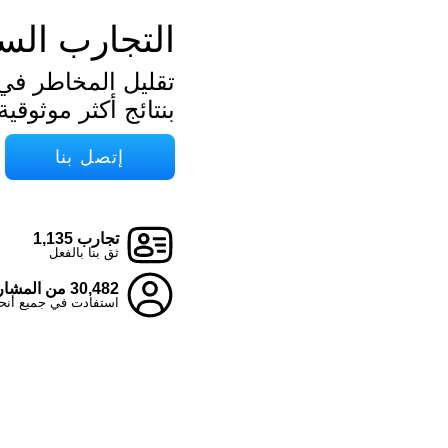
التجارب الس
تقليل المخاطر في
بنتائج أكثر موثوقية
إتصل بنا
تجارب 1,135
ثق بنا بالفعل
30,482 من المشاركين
استفادت في جميع أنحاء