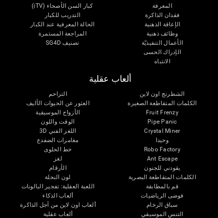
المعرفة
كبار السن الأصحاء (iTV)
فقدان الذاكرة
التدريب للكبار
الإعاقة الذهنية
الحالة المعرفية عند الكبار
وظائف ذهنية
المراجعة المستمرة
الأعمال التنفيذيّة
تصنيف SG4D
الإدراك الحسى
الانتباه
ألعاب عقلية
الشطرنج اون لاين
التزاحم
الكلمات المتقاطعة الصغيرة
العثور عن الحيوات الأليف
Fruit Frenzy
الأزواج الموسيقية
Pipe Panic
الوقت واللون
Crystal Miner
اللغز الفني 3D
وحيدا
مغامرات الضفدع
Robo Factory
خط الحلوى
Ant Escape
لغز
يقودني للجنون
الأرقام
الكلمات المتقاطعة البصرية
لون النحلة
قم بالمطابقة
اللعبة العقلية: تفجير البالونات
فوضى الرياضيات
ألعاب الذكاء
سباق الرخام
ألعاب اون لاين من آجل الذاكرة
التنس الموسيقي
ألعاب عقلية