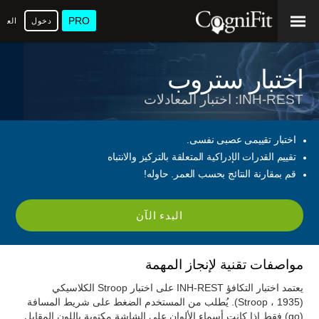
PRO
دخول
العرب
اختبار ستروب
INH-REST: اختبار المعادلات
اختبار تقييمى عصبى نفسى.
تقييم القدرات الإدراكية المتعلقة بالتركيز والانتباه
قم بمقارنة النتائج بحسب العمر. حاوله!
البدء الآن
مواصفات تقنية لإنجاز المهمة
يعتمد اختبار التكافؤ INH-REST على اختبار Stroop الكلاسيكي
(Stroop ، 1935). يُطلب من المستخدم الضغط على شريط المسافة
(go) فقط إذا كانت أسماء الألوان على الشاشة مكتوبة باللون المقابل