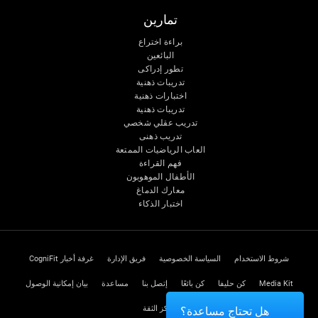
تمارين
براءة اختراع
البائعين
تطور إدراكى
تدريبات ذهنية
اختبارات ذهنية
تدريبات ذهنية
تدريب عقلي شخصي
تدريب ذهنى
العاب الرياضيات الممتعة
فهم القراءة
الأطفال الموهوبون
معارك الدماغ
اختبار الذكاء
شروط الاستخدام
السياسة الخصوصية
فريق الإدارة
غرفة أخبار CogniFit
Media Kit
كن حليفا
كن بائعًا
إتصل بنا
مساعدة
بيان إمكانية الوصول
مركز الثقة
هل تحتاج مساعدة؟