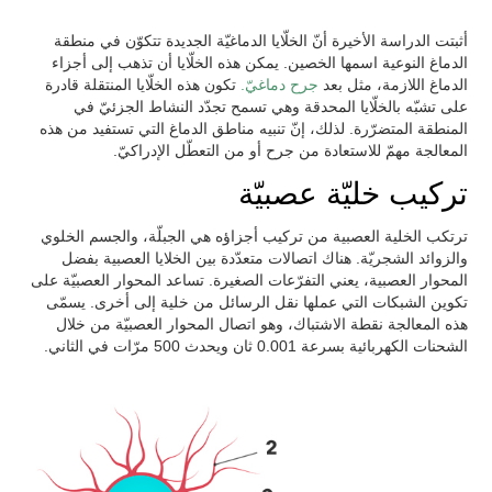
أثبتت الدراسة الأخيرة أنّ الخلّايا الدماغيّة الجديدة تتكوّن في منطقة
الدماغ النوعية اسمها الخصين. يمكن هذه الخلّايا أن تذهب إلى أجزاء
الدماغ اللازمة، مثل بعد
جرح دماغيّ.
تكون هذه الخلّايا المنتقلة قادرة
على تشبّه بالخلّايا المحدقة وهي تسمح تجدّد النشاط الجزئيّ في
المنطقة المتضرّرة. لذلك، إنّ تنبيه مناطق الدماغ التي تستفيد من هذه
المعالجة مهمّ للاستعادة من جرح أو من التعطّل الإدراكيّ.
تركيب خليّة عصبيّة
ترتكب الخلية العصبية من تركيب أجزاؤه هي الجبلّة، والجسم الخلوي
والزوائد الشجريّة. هناك اتصالات متعدّدة بين الخلايا العصبية بفضل
المحوار العصبية، يعني التفرّعات الصغيرة. تساعد المحوار العصبيّة على
تكوين الشبكات التي عملها نقل الرسائل من خلية إلى أخرى. يسمّى
هذه المعالجة نقطة الاشتباك، وهو اتصال المحوار العصبيّة من خلال
الشحنات الكهربائية بسرعة 0.001 ثان ويحدث 500 مرّات في الثاني.