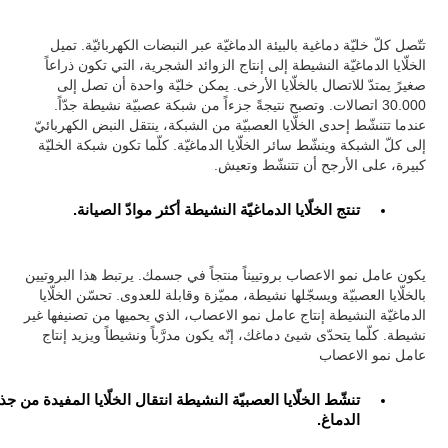
تتّصل كلّ خليّة دماغية بالبيئة الدماغيّة عبر النبضات الكهربائيّة. تميل
الخلّايا الدماغيّة النشيطة إلى إنتاج الزوائد الشجرية، التي تكون ذراعاً
صغيرً يمتدّ للاتصال بالخلّايا الأرخى. يمكن خليّة واحدة أن تصل إلى
30.000 اتصالات. وتصبح نتيجةً جزءاً من شبكة عصبيّة نشيطة جدّاً.
عندما تتنشّط إحدى الخلّايا العصبيّة من الشبكة، ينتقل النبض الكهربائيّ
إلى كلّ الشبكة وينشّط سائر الخلّايا الدماغيّة. كلّما تكون شبكة الخليّة
كبيرة، على الأرجح أن تتنشّط وتعيش.
تنتج الخلّايا الدماغيّة النشيطة أكثر موادّ الصيانة.
يكون عامل نمو الاعصاب بروتييناً منتجاً في جسمك. يرتبط هذا البروتيين
بالخلّايا العصبيّة ويسجّلها نشيطة، مميّزة وقابلة للعدوى. تحسّن الخلّايا
الدماغيّة النشيطة إنتاج عامل نمو الاعصاب، الذي يحميها من تصنيفها غير
نشيطة. كلّما يتحدّى شيئ دماغك، إنّه يكون مدرَّباً ونشيطاً ويزيد إنتاج
عامل نمو الاعصاب
تنشّط الخلّايا العصبيّة النشيطة انتقال الخلّايا المفيدة من جذ
الدماغ.