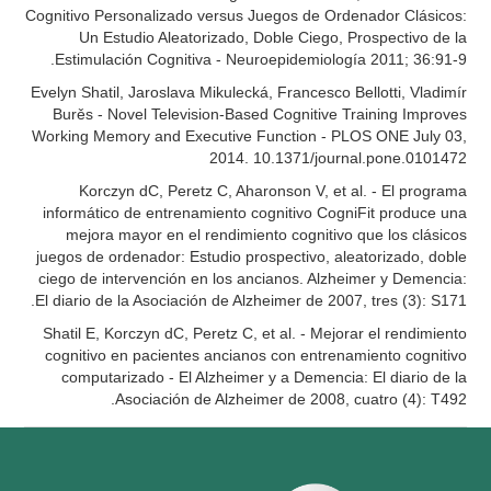
Cognitivo Personalizado versus Juegos de Ordenador Clásicos:
Un Estudio Aleatorizado, Doble Ciego, Prospectivo de la
Estimulación Cognitiva - Neuroepidemiología 2011; 36:91-9.
Evelyn Shatil, Jaroslava Mikulecká, Francesco Bellotti, Vladimír
Burěs - Novel Television-Based Cognitive Training Improves
Working Memory and Executive Function - PLOS ONE July 03,
2014. 10.1371/journal.pone.0101472
Korczyn dC, Peretz C, Aharonson V, et al. - El programa
informático de entrenamiento cognitivo CogniFit produce una
mejora mayor en el rendimiento cognitivo que los clásicos
juegos de ordenador: Estudio prospectivo, aleatorizado, doble
ciego de intervención en los ancianos. Alzheimer y Demencia:
El diario de la Asociación de Alzheimer de 2007, tres (3): S171.
Shatil E, Korczyn dC, Peretz C, et al. - Mejorar el rendimiento
cognitivo en pacientes ancianos con entrenamiento cognitivo
computarizado - El Alzheimer y a Demencia: El diario de la
Asociación de Alzheimer de 2008, cuatro (4): T492.