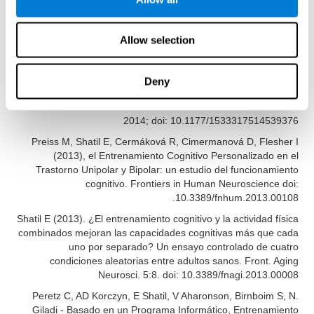
المراجع
Allow selection
James Siberski, Evelyn Shatil, Carol Siberski, Margie Eckroth-
Bucher, Aubrey French, Sara Horton, Rachel F. Loefflad, Phillip
Rouse. Computer-Based Cognitive Training for Individuals With
Deny
Intellectual and Developmental Disabilities: Pilot Study - The
American Journal of Alzheimer’s Disease & Other Dementias
2014; doi: 10.1177/1533317514539376
Preiss M, Shatil E, Cermáková R, Cimermanová D, Flesher I
(2013), el Entrenamiento Cognitivo Personalizado en el
Trastorno Unipolar y Bipolar: un estudio del funcionamiento
cognitivo. Frontiers in Human Neuroscience doi:
10.3389/fnhum.2013.00108.
Shatil E (2013). ¿El entrenamiento cognitivo y la actividad física
combinados mejoran las capacidades cognitivas más que cada
uno por separado? Un ensayo controlado de cuatro
condiciones aleatorias entre adultos sanos. Front. Aging
Neurosci. 5:8. doi: 10.3389/fnagi.2013.00008
Peretz C, AD Korczyn, E Shatil, V Aharonson, Birnboim S, N.
Giladi - Basado en un Programa Informático, Entrenamiento