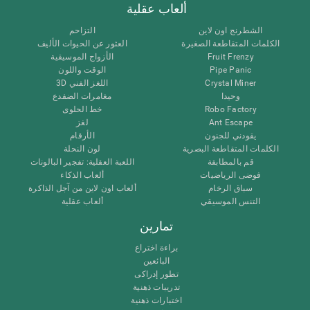
ألعاب عقلية
الشطرنج اون لاين
التزاحم
الكلمات المتقاطعة الصغيرة
العثور عن الحيوات الأليف
Fruit Frenzy
الأزواج الموسيقية
Pipe Panic
الوقت واللون
Crystal Miner
اللغز الفني 3D
وحيدا
مغامرات الضفدع
Robo Factory
خط الحلوى
Ant Escape
لغز
يقودني للجنون
الأرقام
الكلمات المتقاطعة البصرية
لون النحلة
قم بالمطابقة
اللعبة العقلية: تفجير البالونات
فوضى الرياضيات
ألعاب الذكاء
سباق الرخام
ألعاب اون لاين من آجل الذاكرة
التنس الموسيقي
ألعاب عقلية
تمارين
براءة اختراع
البائعين
تطور إدراكى
تدريبات ذهنية
اختبارات ذهنية