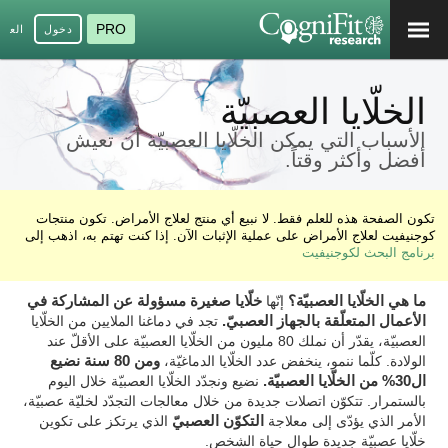
PRO
دخول
العرب
الخلّايا العصبيّة
الأسباب التي يمكن الخلّايا العصبيّة أن تعيش
أفضل وأكثر وقتاً.
تكون الصفحة هذه للعلم فقط. لا نبيع أي منتج لعلاج الأمراض. تكون منتجات
كوجنيفيت لعلاج الأمراض على عملية الإثبات الآن. إذا كنت تهتم به، اذهب إلى
برنامج البحث لكوجنيفيت
ما هي الخلّايا العصبيّة؟
إنّها
خلّايا صغيرة مسؤولة عن المشاركة في
الأعمال المتعلّقة بالجهاز العصبيّ.
تجد في دماغنا الملايين من الخلّايا
العصبيّة، يقدّر أن نملك 80 مليون من الخلّايا العصبيّة على الأقلّ عند
الولادة. كلّما ننمو، ينخفض عدد الخلّايا الدماغيّة،
ومن 80 سنة نضيع
ال30% من الخلّايا العصبيّة.
نضيع ونجدّد الخلّايا العصبيّة خلال اليوم
بالستمرار. تتكوّن اتصلات جديدة من خلال معالجات التجدّد لخليّة عصبيّة،
الأمر الذي يؤدّى إلى معلاجة
التكوّن العصبيّ
الذي يرتكز على تكوين
خلّايا عصبيّة جديدة طوال حياة الشخص.