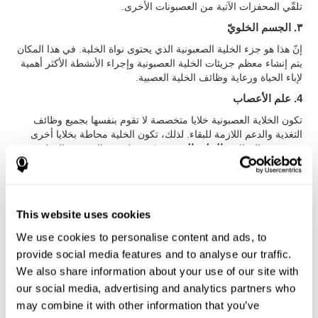
تلقّي المحفزات الآتية من العصبونات الأخرى.
٣. الجسم الخلويّ
إنّ هذا هو جزء الخلية الصعبونية الذي يحتوى نواة الخلية. في هذا المكان
يتم إنشاء معظم جزيئات الخلية العصبونية وإجراء الأنشطة الأكثر أهمية
لإباء الحياة ورعاية وظائف الخلية العصبية.
4. علم الأعصاب
تكون الخلاية العصبونية خلايا متخصصة لا تقوم بنفسها بجميع وظائف
التغذية والدعم اللازمة للبقاء. لذلك، تكون الخلية محاطة بخلايا أخرى
تقوم بهذه الوظائف:
الخلية النجمية
(مسؤولة عن التغذية، والتنظيف
ودعم الخلايا العصبية)،
الخلية الدبقية قليلة التغصن
(مسؤولة عن
تغطية المايلين محاور الجهاز العصبي المركزي وتقوم بوظائف الدعم
والجمع)،
الخلية الدبقية صغيرة
(مسؤولة عن الاستجابة المناعية،
حذف النفايات وإبقاء التوازن للخلاية العصبية)،
خلية شوان
(مسؤولة
This website uses cookies
عن تغطية المايلين محاور الجهاز العصبي المحيطي، مثل في الصورة)،
خَلايا البَطانة العَصبية
(مسؤولة عن تغطية البطينات الدماغية والنخاع
We use cookies to personalise content and ads, to
الشوكي).
provide social media features and to analyse our traffic.
٥. المايلين
We also share information about your use of our site with
our social media, advertising and analytics partners who
يكون الميالين مادة مؤلفة من البروتينات ولليبيد. يشكّل قرونا حول
محاور الخلايا العصبية، الأمر الذي يسمح له حمايتها وعزلها وإجراء نقل
may combine it with other information that you’ve