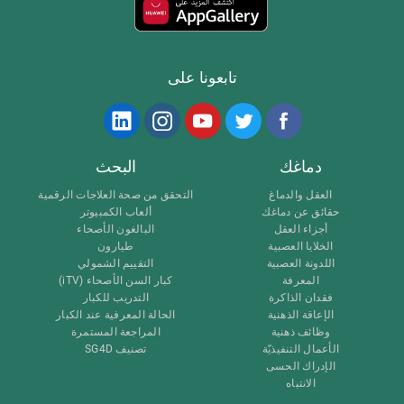
تابعونا على
دماغك
البحث
العقل والدماغ
التحقق من صحة العلاجات الرقمية
حقائق عن دماغك
ألعاب الكمبيوتر
أجزاء العقل
البالغون الأصحاء
الخلايا العصبية
طيارون
اللدونة العصبية
التقييم الشمولي
المعرفة
كبار السن الأصحاء (iTV)
فقدان الذاكرة
التدريب للكبار
الإعاقة الذهنية
الحالة المعرفية عند الكبار
وظائف ذهنية
المراجعة المستمرة
الأعمال التنفيذيّة
تصنيف SG4D
الإدراك الحسى
الانتباه