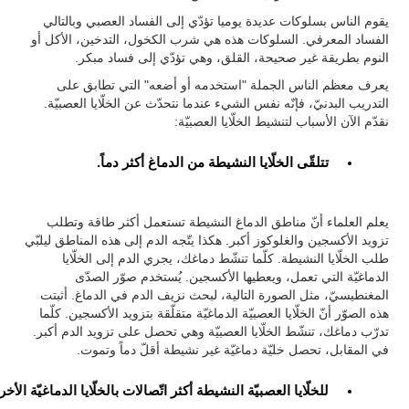
يقوم الناس بسلوكات عديدة يوميا تؤدّي إلى الفساد العصبي وبالتالي
الفساد المعرفي. السلوكات هذه هي شرب الكخول، التدخين، الأكل أو
النوم بطريقة غير صحيحة، القلق، وهي تؤدّي إلى فساد مبكر.
يعرف معظم الناس الجملة "استخدمه أو أضعه" التي تطابق على
التدريب البدنيّ، فإنّه نفس الشيء عندما نتحدّث عن الخلّايا العصبيّة.
نقدّم الآن الأسباب لتنشيط الخلّايا العصبيّة:
تتلقّى الخلّايا النشيطة من الدماغ أكثر دماً.
يعلم العلماء أنّ مناطق الدماغ النشيطة تستعمل أكثر طاقة وتطلب
تزويد الأكسجين والغلوكوز أكبر. هكذا يتّجه الدم إلى هذه المناطق ليلبّي
طلب الخلّايا النشيطة. كلّما تنشّط دماغك، يجري الدم إلى الخلّايا
الدماغيّة التي تعمل، ويعطيها الأكسجين. يُستخدم صوّر الصدّى
المغنطيسيّ، مثل الصورة التالية، لبحث نزيف الدم في الدماغ. أثبتت
هذه الصوّر أنّ الخلّايا العصبيّة الدماغيّة متقلّقة بتزويد الأكسجين. كلّما
تدرّب دماغك، تنشّط الخلّايا العصبيّة وهي تحصل على تزويد الدم أكبر.
في المقابل، تحصل خليّة دماغيّة غير نشيطة أقلّ دماً وتموت.
للخلّايا العصبيّة النشيطة أكثر اتّصالات بالخلّايا الدماغيّة الأخ