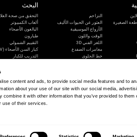
ة
البحث
اين
التزاحم
التحقق من صحة العلا
اطعة الصغيرة
العثور عن الحيوات الأليف
ألعاب الكمبيوتر
الأزواج الموسيقية
البالغون الأصحاء
الوقت واللون
طيارون
اللغز الفني 3D
التقييم الشمولي
مغامرات الضفدع
كبار السن الأصحاء (iTV)
خط الحلوى
التدريب للكبار
لغز
الحالة المعرفية عند ال
الأرقام
المراجعة المستمرة
s
طعة البصرية
لون النحلة
تصنيف SG4D
ise content and ads, to provide social media features and to an
اللعبة العقلية: تفجير البالونات
rmation about your use of our site with our social media, advertis
ات
ألعاب الذكاء
 combine it with other information that you’ve provided to them o
ألعاب اون لاين من آجل الذاكرة
قي
ألعاب عقلية
 use of their services.
 CogniFit
Media Kit
كن حليفا
كن بائعًا
إتصل بنا
مساعدة
بيان إمكانية 
Preferences
Statistics
Marketing