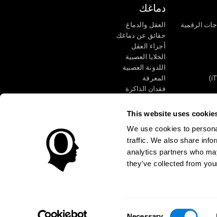
دماغك
جات الرقمية
العقل والدماغ
حقائق عن دماغك
أجزاء العقل
الخلايا العصبية
اللدونة العصبية
المعرفة
فقدان الذاكرة
كبار
الإعاقة الذهنية
وظائف ذهنية
This website uses cookie
الأعمال التنفيذيّة
We use cookies to personal
الإدراك الحسى
traffic. We also share info
الانتباه
analytics partners who may
they’ve collected from your
الوصول
مركز الثقة
Consent
CogniFit Inc © 2026
Necessary