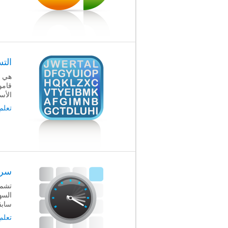
الت
هي ا
قاموس
الأس
تعلم
سرع
تشمل
السه
سابق
تعلم