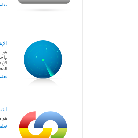
تعلم
الإن
هو ا
واحد
الإه
المع
تعلم
التن
هو م
تعلم