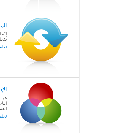
المر
إنّه
نفعل
تعلم
الإ
هو ا
النا
العين
تعلم