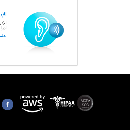
الإ
الإد
ادرا
تعلم