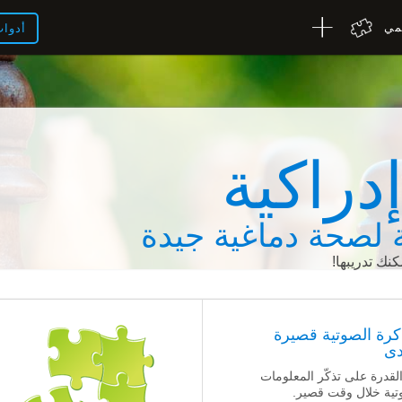
لمي
أدوا
دراكية
لصحة دماغية جيدة
نك تدريبها!
اكرة الصوتية قصيرة
دى
 القدرة على تذكّر المعلومات
تية خلال وقت قصير.