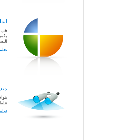
الذا
هي ا
بكمي
البص
تعلم
ميد
يتوا
نتلقا
تعلم