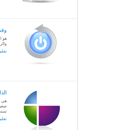
وقت
هو ا
والرد
تعلم
الذ
هي ا
صغير
تستخ
تعلم