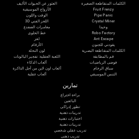
الكلمات المتقاطعة الصغيرة
العثور عن الحيوات الأليف
Fruit Frenzy
الأزواج الموسيقية
Pipe Panic
الوقت واللون
Crystal Miner
اللغز الفني 3D
وحيدا
مغامرات الضفدع
Robo Factory
خط الحلوى
Ant Escape
لغز
يقودني للجنون
الأرقام
الكلمات المتقاطعة البصرية
لون النحلة
قم بالمطابقة
اللعبة العقلية: تفجير البالونات
فوضى الرياضيات
ألعاب الذكاء
سباق الرخام
ألعاب اون لاين من آجل الذاكرة
التنس الموسيقي
ألعاب عقلية
تمارين
براءة اختراع
البائعين
تطور إدراكى
تدريبات ذهنية
اختبارات ذهنية
تدريبات ذهنية
تدريب عقلي شخصي
تدريب ذهنى