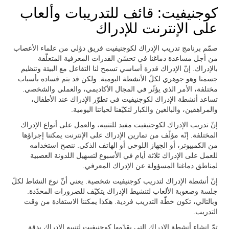
كوجنيفيت: قائف للتدريبات وألعاب
على الإنترنت للإدراك
صمّم برنامج تدريب الإدراك لكوجنيفيت فريق دؤلي من علماء الأعصاب
من أجل مساعدة دماغنا في تحسّن القدرات المعرفية المتعلّقة
بالإدراك. إنّ الإدراك قدرة أساسي تسمح لنا التفاعل مع البيئة وتنظيم
جسمنا وهو جوهري لكلّ الأنشطة اليومية. ولكن قد يتم فساده بأسباب
مختلفة، الأمر الذي يؤثّر في المجال الأكاديمي، والعملي والشخصي.
تساعد أنشطة الإدراك لكوجنيفيت في تطوّر الإدراك عند الأطفال،
والمراهقين، والبالغين والكبار لتكيّفنا لحياتنا اليومية.
إنّ تدريب الإدراك لكوجنيفيت مفيد للتنبيه، والعمل على أنواع الإدراك
المختلفة. إنّه مؤلّف من تمارين الإدراك على الإنترنت يمكننا إجراؤها
من الكمبيوتر، أو الجهاز اللوحي أو الهاتف الذكي. ننصح استخدامه
للعمل على الإدراك ثلاثة أيام في الأسبوع لتسهيل اللدونة العصبية
لمناطق دماغنا المسؤولة عن الإدراك المعرفي.
إنّ أنشطة الإدراك لتدريب كوجنيفيت شخصية. يعني أنّ نوع النشاط لكلّ
جلسة وصعوبة الألعاب لتنشيط الإدراك يتكيّف للضرورات المحدّدة.
وبالتالي، تكون خطّة التدريب فردية. هكذا يمكننا الاستفادة من وقت
التدريب.
تمّ إنشاء أنشطة الإدراك التي يقدّمها كوجنيفيت لتنبيه الإدراك بدقة.