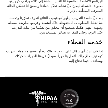
البرنامج الأنشطة المناسبة لنا تلقائيّاً. إضافةً إلى ذلك، يراقب كوجنيفيت
صعوبة الأنشطة ليصبح كلّ نشاط تحدّيا لدماغنا ويسمح لنا تحسّن الحالة
المعرفية المتعلّقة بالإدراك.
بعد كلّ جلسة التدريب. يظهر كوجنيفيت النتائج لنعرف تطوّرنا وتحسّننا.
يتمّ تحليل المعلومات المحفوظة خلال أنشطة وعرضها بطريقة بسيطة
وسهلة الفهم. هكذا، نستطيع أن نتحقّق من تقدّمنا من بداية التدريب
حتّى اليوم، وحتّى المقارنة بسائر المستخدمين.
خدمة العملاء
إذا كان لديك أي سؤال على العملية، والإدارة أو تفسير معلومات تدريب
كوجنيفيت للإدراك، اتّصل بنا فوراً. سيحلّ قريقنا للخبراء شكوكك
ويساعدك فيما تحتاج إليه.