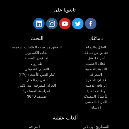
تابعونا على
دماغك
البحث
العقل والدماغ
التحقق من صحة العلاجات الرقمية
حقائق عن دماغك
ألعاب الكمبيوتر
أجزاء العقل
البالغون الأصحاء
الخلايا العصبية
طيارون
اللدونة العصبية
التقييم الشمولي
المعرفة
كبار السن الأصحاء (iTV)
فقدان الذاكرة
التدريب للكبار
الإعاقة الذهنية
الحالة المعرفية عند الكبار
وظائف ذهنية
المراجعة المستمرة
الأعمال التنفيذيّة
تصنيف SG4D
الإدراك الحسى
الانتباه
ألعاب عقلية
الشطرنج اون لاين
التزاحم