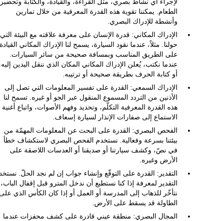
لإجراء أي نشاط بصري، مثل القراءة، والقيادة، والكتابة وتحضير
الطعام. يمكننا تقوية هذه القدرة المعرفية من خلال تمارين
وأنشطة للإدراك البصري.
الإدراك المكاني: قدرة الإنسان على معرفة علاقته مع البيئة التي
حولنا. مثلاً، عندما نقود السيارة، يسمح لنا الإدراك المكاني القيادة
على الطريق المناسب وبمسافة صحيحة من سائر السيارات.
عندما نكتب، يُعلن الإدراك المكاني المكان الذي ننقل اليدين إليه،
أو كتابة الحرف بطريقة صحيحة أو ترتيبه.
الإدراك السمعي: القدرة على تفسير المعلومات التي تصل إلى
الأذنين من التردد المسموع المنقول عبر الجو أو غيره. تسمح لنا
هذه القدرة المعرفية التكلّم، وتحديد وفهم الأصوات، واتباع أغنية أ
الاستماع إلى صفارات الإنذار لسيارة إسعاف.
الفحص البصري: القدرة على البحث عن المعلومات المهمّة من
بيئتنا بسرعة وفعالية. نستخدم الفحص البصري لاستكشاف خطأ
في نصّ، وكشف سيارتنا أو صديقنا أو العدسات اللاصقة على
الأرض وغيره.
التقدير: القدرة على التوقّع وإنشاء جواب إن لم نجد الحلّ. نستخد
التقدير لمعرفة إذا كنا نستطيع أن ندخل المترو قبل إقفال الباب، 
نتأخّر للذهاب إلى المدرسة أو العمل أو إذا كان الكأس الذي على
الطاولة قد يسقط على الأرض.
المجال البصري: منطقة عيني قادرة على كشف محفزات عندما