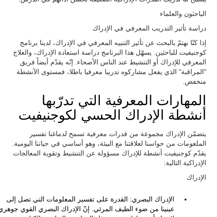
الباحثون والعلماء
دراسة تأثير التدريب المعرفي في الإدراك
إذا كنّا نهتمّ بالبحث عن تأثير التنبيه المعرفي في الإدراك، لدينا برنامج
كوجنيفيت للباحثين. يسهّل هذا البرنامج دراسة استعادة الإدراك، والعلاج
المعرفي للإدراك أو التنشيط عند الناس الأصحاء. إنّه يقدّم أيضاً فريق
"المراقبة" الذي يفعل مشاركوه تدريبا معرفيا باطلا، فمستوى الأنشطة
منخفض.
المهارات المعرفية التي تدرّبها
أنشطة الإدراك الحسي لكوجنيفيت
يتضمّن الإدراك مجموعة من قدرات معرفية تسمح لدماغنا تفسير
الملعومات من حواسنا لعلاقتنا مع البيئة، وهو أساسي في حياتنا اليومية.
يقدّم كوجنيفيت أنشطة للإدراك مسؤولة عن التنشيط وتقوية المعالجات
الإدراكية التالية:
الإدراك
الإدراك البصري: القدرة على تفسير المعلومات التي تصل إلى
عينينا من ضوء الطيف المرئي. إنّ الإدراك البصري القوي جوهري