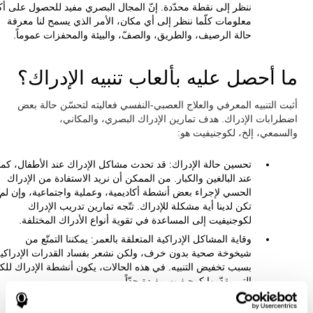
ننظر إلى نقطة محدّدة. إنّ المجال البصري مفيد للحصول على أك
معلومات كلّما ننظر إلى أي مكان، الأمر الذي يسمح لنا معرفة
حالة الرصيف، والطريق، والصفّ، والبيئة والمحفزات عموماً.
ما أحصل عليه بألعاب تنبيه الإدراك؟
أثبت التنبيه المعرفي والعلاج العصبي-النفسي فعاليته لتحسّن حالة بعض
اضطرابات الإدراك. هدف تمارين الإدراك البصري، والمكاني،
والسمعي، إلخ، لكوجنيفيت هو:
تحسين حالة الإدراك: قد تحدث مشاكل الإدراك عند الأطفال، كما
عند البالغين والكبار. من الممكن أن نريد الاستفادة من الإدراك
الحسي لإجراء بعض أنشطة أكاديمية، وعملية واجتماعية، وإن لم
تكن لدينا أية مشكلة للإدراك. تتّجه تمارين تدريب الإدراك
لكوجنيفيت إلى المساعدة في تقوية أنواع الأدراك المختلفة.
وقاية المشاكل الإدراكية المتعلقة بالعمر: يمكننا التمتّع من
شيخوخة صحية بدون خرف، ولكن نشعر بفساد القدرات الإدراكي
بسبب تخفيض التنبيه. في هذه الحالات، يكون أنشطة الإدراك للكب
التي يقدّمها كوجيفيت مفيدة جدّاً.