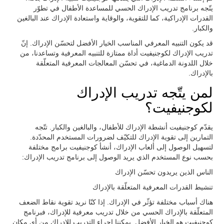
يتّجه برنامج تدريب الإدراك الحسي للمساعدة الأطفال في تطوّر
القدرات الإدراكية، كما للتقوية، والوقاية واستعادة الإدراك عند البالغين
والكبار.
قد يكون التنبيه المعرفي المناسب الخيار الأفضل لتحسّن الإدراك. إنّ
تدريب الإدراك لكوجنيفيت أداة ممتازة للتنبيه المعرفية وتساعدنا، من
خلال اللدونة الدماغية، في تحسّن المعالجات المعرفية المتعلّقة
بالإدراك.
لمن يتّجه تدريب الإدراك
لكوجنيفيت؟
يقدّم كوجنيفيت أنشطة الإدراك للأطفال، والبالغين والكبار. تتّجه
التمارين إلى تقوية الإدراك للتكيّف لضرورات المستخدم المحدّدة.
لتسهيل الوصول إلى ألعاب الإدراك، أنشأ كوجنيفيت برامج مختلفة
بحسب نوع المستخدم الذي يريد الوصول إلى برنامج تدريب الإدراك:
الناس الذين يريدون تحسّن الإدراك
تنشيط القدرات المعرفية المتعلّقة بالإدراك
هناك أسباب مختلفة تؤثّر في الإدراك. إذا كنّا نريد تقوية نقاط الضعف
المتعلّقة بالإدراك الحسي من خلال تدريب معرفية للإدراك، فبرنامج
كوجنيفيت هو الخيار الأفضل. يمكننا إجراء التدريب للإدراك من أي مكان