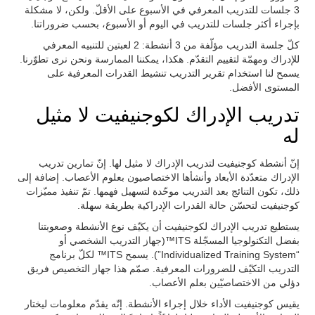
3 جلسات للتدريب المعرفي في الأسبوع على الأقلّ. ولكن، لا مشكلة
بإجراء أكثر جلسات للتدريب في اليوم أو الأسبوع، بحسب ضروراتنا.
كلّ جلسة التدريب مؤلّفة من 3 أنشطة: 2 لعبتين للتنبيه المعرفي
للإدراك ومهمّة لتقييم التقدّم. هكذا، يمكننا الممارسة ونحن نرى تطوّرنا.
يسمح لنا استخدام تقرير التدريب تنشيط القدرات المعرفية على
المستوى الأفضل.
تدريب الإدراك لكوجنيفيت لا مثيل
له
إنّ أنشطة كوجنيفيت لتدريب الإدراك لا مثيل لها. إنّ تمارين تدريب
الإدراك متعدّدة الأبعاد وأنشأها الاختصاصيون بعلوم الأعصاب. إضافة إلى
ذلك، تكون التنائج بعد التدريب موحّدة لتسهيل فهمها. تمّ تنفيذ مميّزات
كوجنيفيت لتحسّن حالة القدرات الإدراكية بطريقة سهلة.
يستطيع تدريب الإدراك لكوجنيفيت أن يكيّف نوع الأنشطة وصعوبتنا
بفضل التكنولوجيا المسجّلة ITS™(جهاز التدريب الشخصي أو
“Individualized Training System”). يسمح ITS™ لكلّ برنامج
التدريب التكيّف للضرورات المعرفية. صمّم هذا جهاز التخصيص فريق
دؤلي من الاختصاصيّين بعلم الأعصاب.
يقيس كوجنيفيت الأداء خلال إجراء الأنشطة. إنّه يقدّم معلومات ليختار