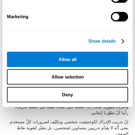
الغرض أن تكون تدريبات الإدراك سهلة الاستخدام وفعالة لتنشيط
القدرات المعرفية. لذلك، قد حقّق أنّ تمارين الإدراك لها مميزات
محدّدة:
Marketing
لإجراء أنشطة الإدراك لكوجنيفيت تكفي خطوى بسيطة. قد سهّل
كوجنيفيت استخدام تدريب الإدراك ليستفيد الأطفال، والبالغين والكبار
من تمارينه لتحسّن الإدراك.
Show details
إنّ الدافع عامل مهمّ لمدّة العلاج. لذلك، أنشأ كوجنيفيت أنشطة للإدراك
مسلية وجذابة لتسهيل دافع المستخدمين.
يجب أن نفهم التعليمات بسرعة وبدون اجتهاد. للحصول على هذا الهدف،
Allow all
صمّم كوجنيفيت تعليمات أنشطة الإدراك بطريقة تفاعلية لتكون سهلة
الفهم والتذكّر.
Allow selection
إنّه مهمّ جدّاً تلقّي تقرير سهل الفهم لنعرف ما الذي يقوم به بشكل جيد
وما الذي يجب أن نحسّنه. يقدّم كوجنيفيت تقريرا كاملا للنتائج بعد كلّ
جلسة تدريب لنعرف أداءنا بسهولة.
Deny
يحفظ كوجنيفيت النتائج المعرفية، جلسة بعد جلسة، لنرى تقدّمنا
ونعرف تطوّرنا. هكذا، إذا حصلنا على نتيجة سيئة في حلسة تدريب،
رأينا أنّ تطوّرنا إيجابي.
إنّ تدريب الإدراك لكوجنيفيت شخصي ويتكيّف لضرورات كلّ مستخدم.
يعني أنّه لا يقدّم تدريبين متساوين لشخصين، بل يتغيّر لتقوية نقاط
الضعف.