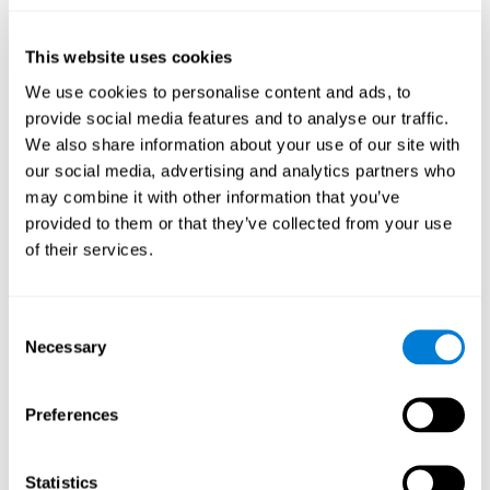
كيف تنشّط ونقوّي الإدراك ألعاب
كوجنيفيت؟
This website uses cookies
We use cookies to personalise content and ads, to
إنّ تدريب الإدراك لكوجنيفيت مؤلّف من أنشطة عصبية-نفسية تنشّط
الدماغ والقدرات المعرفية. تمثّل هذه الأنشطة هذه اجتهاداً لإدراكنا،
provide social media features and to analyse our traffic.
الأمر الذي يساعد في أدائنا.
We also share information about your use of our site with
يتمّ تنشيط المناطق المتعلّقة بأنشطة الإدراك بسبب الاجتهاد لتحقيق
our social media, advertising and analytics partners who
مطالب التدريب. إنّ اللدونة العصبية هي الطريقة الدماغية التي تسمح
may combine it with other information that you’ve
لدماغنا التكيّف لمطالب التدريب. يسمح لنا التكيّف وتغييرات اتّصالات
provided to them or that they’ve collected from your use
دماغنا استخدام القدرات المعرفية المتعلّقة بالإدراك في حياتنا اليومية
of their services.
بفعالية وأقلّ اجتهاداً.
ولكن، إنّه جدير بالذكر أنّ للحصول على النتائج لا يكفي التسلية بلعبة
ما. إنّ التدريب المعرفي للإدراك مؤلّف من مميزات تسهّل الفعالية. إنّ
Consent
النشاط الجيّد للإدراك له أسس علميّ ثابت ويكيّف الأنشطة والصعوبة
Necessary
Selection
بحسب ضروراتنا.
مزايا تمارين التنبيه المعرفي
Preferences
للإدراك لكوجنيفيت
يعمل كوجنيفين منذ سنوات كثيرة لتكون أنشطة الإدراك ممتازة. إنّ
Statistics