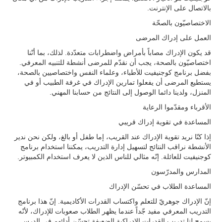
بالاتصال على الإنترنت.
الاختصاصيّون بالصحّة
العمل على إدراك المرضى
قد يكون الإدراك مصاباً بأمراض واضطرابات متعدّدة. لذلك، بما أنّنا
اختصاصيّون بالصحة، يجب أن نقدّم للمرضى أنشطة للتنبيه المعرفي.
بفضل برنامج كوجنيفيت للأطباء، وعلماء النفس واختصاصيين بالصحة،
يستطيع المرضى أن يفعلوا تمارين الإدراك في غرفة الطبيب أو في
المنزل، ولدينا دائما الوصول إلى النتائج من حسابنا المهني.
الأقرباء ومقدّموا الرعاية
المساعدة في تقوية إدراك قريبي
إذا كنّا نريد تقوية الإدراك عند القريب، إما طفل أو بالغ، ولكن نحن ندير
الأنشطة نراقب النتائج لتسهيل إدارة التدريب، يمكننا استخدام برنامج
كوجنيفيت للعائلة. إنّه مثالي للناس الذين لا يعرف استخدام الكمبيوتر.
المدارس والمدرّسون
المساعدة الطلاب في تحسّن الإدراك
إنّ الإدراك جوهريّ للتعلم واكتساب القدرات الأكاديمية. إنّ هذا برنامج
التدريب المعرفي مفيد جّداً عندما يظهر الطلاب صعوبات للإدراك، لأنّه
يسمح لنا تدريب القدرات الإدراكية الضعيفة تحسّن أدائهم في الدرس.