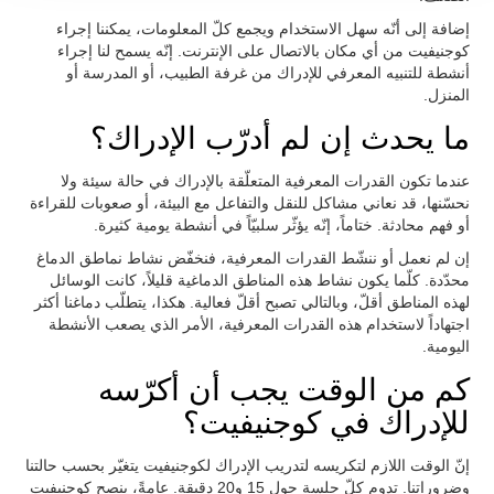
إضافة إلى أنّه سهل الاستخدام ويجمع كلّ المعلومات، يمكننا إجراء
كوجنيفيت من أي مكان بالاتصال على الإنترنت. إنّه يسمح لنا إجراء
أنشطة للتنبيه المعرفي للإدراك من غرفة الطبيب، أو المدرسة أو
المنزل.
ما يحدث إن لم أدرّب الإدراك؟
عندما تكون القدرات المعرفية المتعلّقة بالإدراك في حالة سيئة ولا
نحسّنها، قد نعاني مشاكل للنقل والتفاعل مع البيئة، أو صعوبات للقراءة
أو فهم محادثة. ختاماً، إنّه يؤثّر سلبيّاً في أنشطة يومية كثيرة.
إن لم نعمل أو ننشّط القدرات المعرفية، فنخفّض نشاط نماطق الدماغ
محدّدة. كلّما يكون نشاط هذه المناطق الدماغية قليلاً، كانت الوسائل
لهذه المناطق أقلّ، وبالتالي تصبح أقلّ فعالية. هكذا، يتطلّب دماغنا أكثر
اجتهاداً لاستخدام هذه القدرات المعرفية، الأمر الذي يصعب الأنشطة
اليومية.
كم من الوقت يجب أن أكرّسه
للإدراك في كوجنيفيت؟
إنّ الوقت اللازم لتكريسه لتدريب الإدراك لكوجنيفيت يتغيّر بحسب حالتنا
وضروراتنا. تدوم كلّ جلسة حول 15 و20 دقيقة. عامةً، ينصح كوجنيفيت