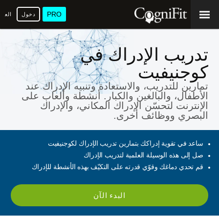
PRO
دخول
العرب
تدريب الإدراك في
كوجنيفيت
تمارين للتدريب، والاستعادة وتنبيه الإدراك عند
الأطفال، والبالغين والكبار. أنشطة وألعاب على
الإنترنت لتحسّن الإدراك المكاني، والإدراك
البصري ووظائف أخرى.
ساعد في تقوية إدراكك بتمارين تدريب الإدراك لكوجنيفيت
صل إلى هذه الوسيلة العلمية لتدريب الإدراك
قم تحدي دماغك وقوّي قدرته على التكيّف بهذه الأنشطة للإدراك
البدء الآن