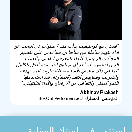
"قصتي مع كوجنيفيت بدأت منذ 7 سنوات في البحث عن
أداة تقييم شاملة من شأنها أن تساعدني على تقسيم
المجالات الرئيسية للأداء المعرفي لنفسي وللعملاء
الذين أدعمهم. لم أجد أي برنامج آخر يقدم الحل الكامل
"بما في ذلك مبادئي الأساسية للاختبارات المستهدفة
والتدريب ومقاييس التقدم/المقارنة. لقد استخدمتها
للنمو العقلي والتعافي من الارتجاج والأداء التكتيكي."
Abhinav Prakash
المؤسس المشارك لـ BoxOut Performance
استثمر في لعبتك العقلية