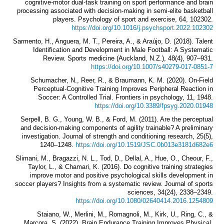
cognitive-motor dual-task training on sport performance and brain
processing associated with decision-making in semi-elite basketball
players. Psychology of sport and exercise, 64, 102302.
https://doi.org/10.1016/j.psychsport.2022.102302
Sarmento, H., Anguera, M. T., Pereira, A., & Araújo, D. (2018). Talent
Identification and Development in Male Football: A Systematic
Review. Sports medicine (Auckland, N.Z.), 48(4), 907–931.
https://doi.org/10.1007/s40279-017-0851-7
Schumacher, N., Reer, R., & Braumann, K. M. (2020). On-Field
Perceptual-Cognitive Training Improves Peripheral Reaction in
Soccer: A Controlled Trial. Frontiers in psychology, 11, 1948.
https://doi.org/10.3389/fpsyg.2020.01948
Serpell, B. G., Young, W. B., & Ford, M. (2011). Are the perceptual
and decision-making components of agility trainable? A preliminary
investigation. Journal of strength and conditioning research, 25(5),
1240–1248.
https://doi.org/10.1519/JSC.0b013e3181d682e6
Slimani, M., Bragazzi, N. L., Tod, D., Dellal, A., Hue, O., Cheour, F.,
Taylor, L., & Chamari, K. (2016). Do cognitive training strategies
improve motor and positive psychological skills development in
soccer players? Insights from a systematic review. Journal of sports
sciences, 34(24), 2338–2349.
https://doi.org/10.1080/02640414.2016.1254809
Staiano, W., Merlini, M., Romagnoli, M., Kirk, U., Ring, C., &
Marcora, S. (2022). Brain Endurance Training Improves Physical,