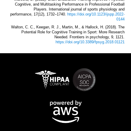
Cognitive, and Multitasking Performance in Professional Football
Players. International journal of sports physiology and
performance, 17(12), 1732–1740.
https://doi.org/10.1123/ijspp.2022-
0144
Walton, C. C., Keegan, R. J., Martin, M., & Hallock, H. (2018). The
Potential Role for Cognitive Training in Sport: More Research
Needed. Frontiers in psychology, 9, 1121.
https://doi.org/10.3389/fpsyg.2018.01121