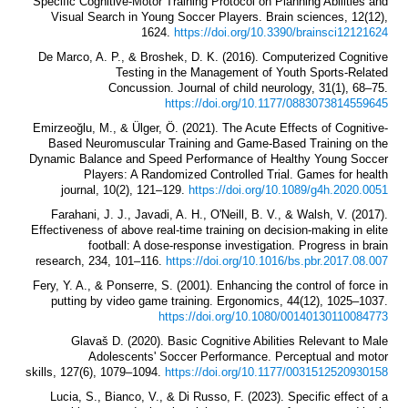
Specific Cognitive-Motor Training Protocol on Planning Abilities and
Visual Search in Young Soccer Players. Brain sciences, 12(12),
1624.
https://doi.org/10.3390/brainsci12121624
De Marco, A. P., & Broshek, D. K. (2016). Computerized Cognitive
Testing in the Management of Youth Sports-Related
Concussion. Journal of child neurology, 31(1), 68–75.
https://doi.org/10.1177/0883073814559645
Emirzeoğlu, M., & Ülger, Ö. (2021). The Acute Effects of Cognitive-
Based Neuromuscular Training and Game-Based Training on the
Dynamic Balance and Speed Performance of Healthy Young Soccer
Players: A Randomized Controlled Trial. Games for health
journal, 10(2), 121–129.
https://doi.org/10.1089/g4h.2020.0051
Farahani, J. J., Javadi, A. H., O'Neill, B. V., & Walsh, V. (2017).
Effectiveness of above real-time training on decision-making in elite
football: A dose-response investigation. Progress in brain
research, 234, 101–116.
https://doi.org/10.1016/bs.pbr.2017.08.007
Fery, Y. A., & Ponserre, S. (2001). Enhancing the control of force in
putting by video game training. Ergonomics, 44(12), 1025–1037.
https://doi.org/10.1080/00140130110084773
Glavaš D. (2020). Basic Cognitive Abilities Relevant to Male
Adolescents' Soccer Performance. Perceptual and motor
skills, 127(6), 1079–1094.
https://doi.org/10.1177/0031512520930158
Lucia, S., Bianco, V., & Di Russo, F. (2023). Specific effect of a