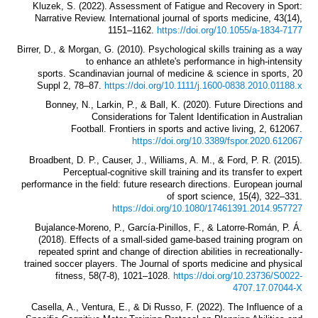
Kluzek, S. (2022). Assessment of Fatigue and Recovery in Sport:
Narrative Review. International journal of sports medicine, 43(14),
1151–1162.
https://doi.org/10.1055/a-1834-7177
Birrer, D., & Morgan, G. (2010). Psychological skills training as a way
to enhance an athlete's performance in high-intensity
sports. Scandinavian journal of medicine & science in sports, 20
Suppl 2, 78–87.
https://doi.org/10.1111/j.1600-0838.2010.01188.x
Bonney, N., Larkin, P., & Ball, K. (2020). Future Directions and
Considerations for Talent Identification in Australian
Football. Frontiers in sports and active living, 2, 612067.
https://doi.org/10.3389/fspor.2020.612067
Broadbent, D. P., Causer, J., Williams, A. M., & Ford, P. R. (2015).
Perceptual-cognitive skill training and its transfer to expert
performance in the field: future research directions. European journal
of sport science, 15(4), 322–331.
https://doi.org/10.1080/17461391.2014.957727
Bujalance-Moreno, P., García-Pinillos, F., & Latorre-Román, P. Á.
(2018). Effects of a small-sided game-based training program on
repeated sprint and change of direction abilities in recreationally-
trained soccer players. The Journal of sports medicine and physical
fitness, 58(7-8), 1021–1028.
https://doi.org/10.23736/S0022-
4707.17.07044-X
Casella, A., Ventura, E., & Di Russo, F. (2022). The Influence of a