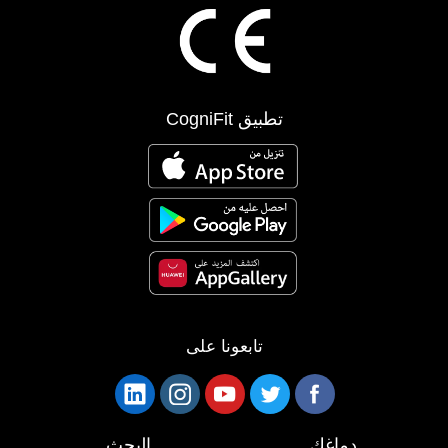
تطبيق CogniFit
تابعونا على
دماغك
البحث