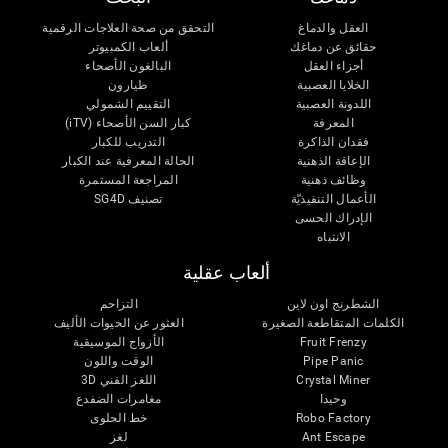
العقل والدماغ
التحقق من صحة العلاجات الرقمية
حقائق عن دماغك
ألعاب الكمبيوتر
أجزاء العقل
البالغون الأصحاء
الخلايا العصبية
طيارون
اللدونة العصبية
التقييم الشمولي
المعرفة
كبار السن الأصحاء (iTV)
فقدان الذاكرة
التدريب للكبار
الإعاقة الذهنية
الحالة المعرفية عند الكبار
وظائف ذهنية
المراجعة المستمرة
الأعمال التنفيذيّة
تصنيف SG4D
الإدراك الحسى
الانتباه
ألعاب عقلية
الشطرنج اون لاين
التزاحم
الكلمات المتقاطعة الصغيرة
العثور عن الحيوات الأليف
Fruit Frenzy
الأزواج الموسيقية
Pipe Panic
الوقت واللون
Crystal Miner
اللغز الفني 3D
وحيدا
مغامرات الضفدع
Robo Factory
خط الحلوى
Ant Escape
لغز