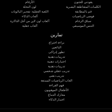
يقودني للجنون
الأرقام
الكلمات المتقاطعة البصرية
لون النحلة
قم بالمطابقة
اللعبة العقلية: تفجير البالونات
فوضى الرياضيات
ألعاب الذكاء
سباق الرخام
ألعاب اون لاين من آجل الذاكرة
التنس الموسيقي
ألعاب عقلية
تمارين
براءة اختراع
البائعين
تطور إدراكى
تدريبات ذهنية
اختبارات ذهنية
تدريبات ذهنية
تدريب عقلي شخصي
تدريب ذهنى
العاب الرياضيات الممتعة
فهم القراءة
الأطفال الموهوبون
معارك الدماغ
اختبار الذكاء