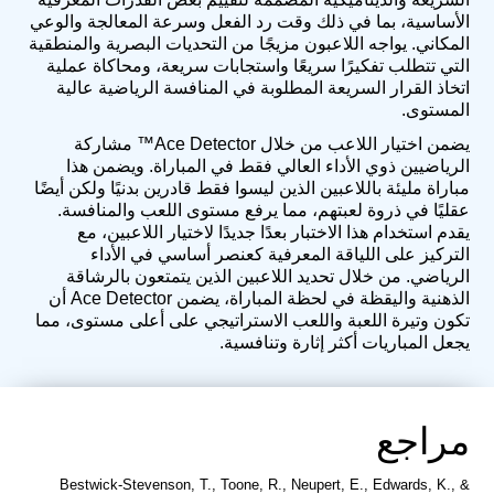
الأساسية، بما في ذلك وقت رد الفعل وسرعة المعالجة والوعي
المكاني. يواجه اللاعبون مزيجًا من التحديات البصرية والمنطقية
التي تتطلب تفكيرًا سريعًا واستجابات سريعة، ومحاكاة عملية
اتخاذ القرار السريعة المطلوبة في المنافسة الرياضية عالية
المستوى.
يضمن اختيار اللاعب من خلال Ace Detector™ مشاركة
الرياضيين ذوي الأداء العالي فقط في المباراة. ويضمن هذا
مباراة مليئة باللاعبين الذين ليسوا فقط قادرين بدنيًا ولكن أيضًا
عقليًا في ذروة لعبتهم، مما يرفع مستوى اللعب والمنافسة.
يقدم استخدام هذا الاختبار بعدًا جديدًا لاختيار اللاعبين، مع
التركيز على اللياقة المعرفية كعنصر أساسي في الأداء
الرياضي. من خلال تحديد اللاعبين الذين يتمتعون بالرشاقة
الذهنية واليقظة في لحظة المباراة، يضمن Ace Detector أن
تكون وتيرة اللعبة واللعب الاستراتيجي على أعلى مستوى، مما
يجعل المباريات أكثر إثارة وتنافسية.
مراجع
Bestwick-Stevenson, T., Toone, R., Neupert, E., Edwards, K., &