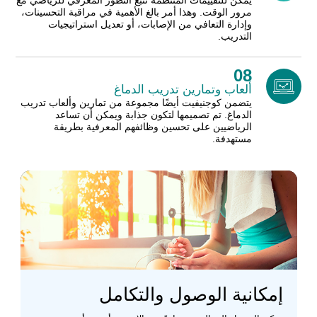
يمكن للتقييمات المنتظمة تتبع التطور المعرفي للرياضي مع
مرور الوقت. وهذا أمر بالغ الأهمية في مراقبة التحسينات،
وإدارة التعافي من الإصابات، أو تعديل استراتيجيات
التدريب.
08
ألعاب وتمارين تدريب الدماغ
يتضمن كوجنيفيت أيضًا مجموعة من تمارين وألعاب تدريب
الدماغ. تم تصميمها لتكون جذابة ويمكن أن تساعد
الرياضيين على تحسين وظائفهم المعرفية بطريقة
مستهدفة.
إمكانية الوصول والتكامل