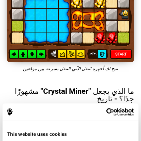
تتيح لك أجهزة النقل الآني التنقل بسرعة بين موقعين
ما الذي يجعل "Crystal Miner" مشهورًا
جدًا؟ - تاريخ
تساعد ألعاب التقدير والتخطيط مثل "Crystal Miner" المستخدمين على
تخصيص مواردهم المعرفية عبر المكان والزمان. هذا يساعدهم على تقديم
استجابات صحيحة أسرع للأهداف ويبقي المستخدم مستمتعًا أثناء العمل
على مهاراتهم المعرفية المختلفة.
This website uses cookies
كيف تعمل لعبة العقل "Crystal Miner"