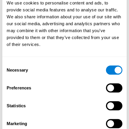
We use cookies to personalise content and ads, to
على تحسين مهاراتي المعرفية؟
provide social media features and to analyse our traffic.
يساعد "Crystal Miner" من CogniFit على تحفيز نمط تنشيط عصبي
We also share information about your use of our site with
معين. يمكن أن يساعد تكرار هذا النمط وتدريبه باستمرار على إنشاء
our social media, advertising and analytics partners who
نقاط تشابك عصبية جديدة ، ومساعدة الدوائر العصبية على إعادة تنظيم
may combine it with other information that you’ve
واستعادة الوظائف المعرفية الضعيفة أو التالفة.
provided to them or that they’ve collected from your use
يساعد "Crystal Miner" في ممارسة التخطيط والإدراك المكاني والتقدير.
of their services.
يمكن أن يساعد تحفيز هذه المهارات باستمرار في إنشاء نقاط تشابك
عصبية جديدة وإعادة تنظيم الدوائر العصبية وتحسين الوظائف المعرفية.
ماذا يحدث عندما لا أقوم بتدريب قدراتي
Consent
المعرفية؟
Necessary
Selection
تم تصميم دماغنا لتوفير الموارد ، لذلك فهو يميل إلى القضاء على
الاتصالات التي لا يتم استخدامها كثيرًا. بهذه الطريقة ، إذا لم يتم استخدام
Preferences
قدرة معرفية محددة بشكل متكرر ، فإن الدماغ لا يوفر الموارد لهذا النمط
من التنشيط العصبي ، لذلك يصبح ضعيفًا بشكل متزايد. هذا يجعلنا أقل
قدرة على استخدام هذه الوظيفة المعرفية ، مما يجعلنا أقل فعالية في
أنشطتنا اليومية.
Statistics
ألعاب الموصى بها
Marketing