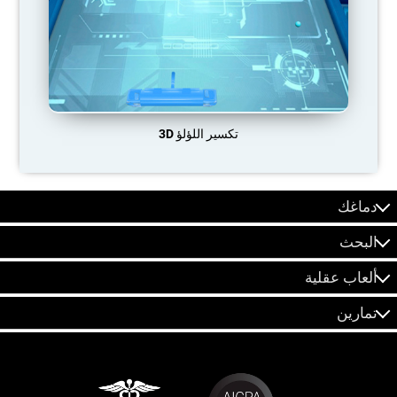
تكسير اللؤلؤ 3D
دماغك
البحث
ألعاب عقلية
تمارين