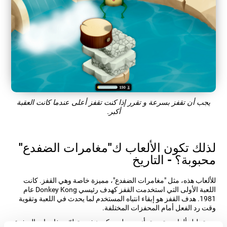
يجب أن تقفز بسرعة و تقرر إذا كنت تقفز أعلى عندما كانت العقبة
أكبر.
لذلك تكون الألعاب ك"مغامرات الضفدع"
محبوبة؟ - التاريخ
للألعاب هذه، مثل "مغامرات الضفدع"، مميزة خاصة وهي القفز. كانت
اللعبة الأولى التي استخدمت القفز كهدف رئيسي Donkey Kong عام
1981. هدف القفز هو إبقاء انتباه المستخدم لما يحدث في اللعبة وتقوية
وقت رد الفعل أمام المحفزات المختلفة.
بعد تحليل ألعاب متعددة، أنجز مطورو كوجنيفيت تطوّر مغامرات الضفدع