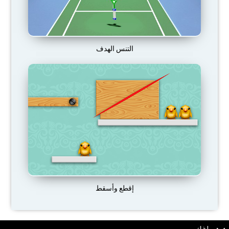
التنس الهدف
إقطع وأسقط