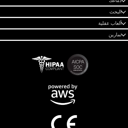
دماغك
البحث
ألعاب عقلية
تمارين