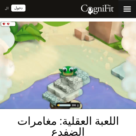
دخول
ال
اللعبة العقلية: مغامرات
الضفدع