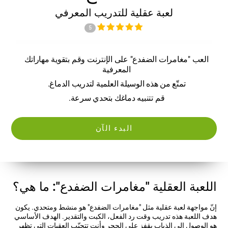
لعبة عقلية للتدريب المعرفي
5
العب "مغامرات الضفدع" على الإنترنت وقم بتقوية مهاراتك
المعرفية
تمتّع من هذه الوسيلة العلمية لتدريب الدماغ.
قم تتنبيه دماغك بتحدي سرعة.
البدء الآن
اللعبة العقلية "مغامرات الضفدع": ما هي؟
إنّ مواجهة لعبة عقلية مثل "مغامرات الضفدع" هو منشط ومتحدي. يكون
هدف اللعبة هذه تدريب وقت رد الفعل، الكبت والتقدير. الهدف الأساسي
هو الوصول إلى الذباب بقفز على الحجر وأنت تتجنّب العقبات التي تظهر