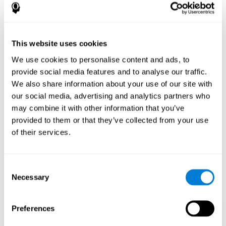
باندماج السرعة، قفز مزدوج وعقبات لتحدي مهاراتك المعرفية باستمرار.
كيف تحسّن اللعبة العقلية "مغامرات
الضفدع" مهاراتي المعرفية؟
This website uses cookies
باستخدام ألعاب مثل "مغامرات الضفدع" ينشّط كوجنيفيت نمط تنشيط
We use cookies to personalise content and ads, to
عصبي متنوعي.
provide social media features and to analyse our traffic.
تنبيه المهارات المعرفية باستمرار قد يساعد في إنشاء تشابك عصبي
We also share information about your use of our site with
جديد، إعادة تنظيم الدوائر العصبية وتحسّن الوظائف التنفيذية. في اللعبة
"مغامرات الضفدع" الهدف هو تنشيط القدرات المتعلّقة بالتقدير والكبت.
our social media, advertising and analytics partners who
may combine it with other information that you’ve
الأسبوع الأوّل
الأسبوع الثاني
الأسبوع الثالث
provided to them or that they’ve collected from your use
of their services.
Consent
Necessary
Selection
Preferences
إسقاط رسومي توجيهي للشبكات العصبية بعد 3 أسابيع.