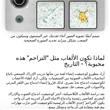
سيتم أيضًا تشويه الصور أثناء تقدمك عبر المستوى وسيكون من
الصعب بشكل متزايد تحديد الصورة الصحيحة.
لماذا تكون الألعاب مثل "التزاحم" هذه
محبوبة؟ - التاريخ
أراد مطورو كوجنيفيت إنشاء لعبة من شأنها تدريب الإدراك السمعي باتباع
أساسيات الألعاب الصوتية من السبعينيات. ولكن، أراد أطباء الأعصاب
لكوجنيفيت اندماج تحدّ بصري، لذلك قرّروا إنشاء اندماج بين اللغز المرئي
والأصوات التي يصعب فك تشفيرها.
بعد دراسة اللألعاب الكلاسيكية، أنجز كوجنيفيت اندماج الصوت والإدراك
البصري كعناصير رئيسية واندماج الانتباه المركّز لتدريبه في آن واحد.
يكون "التزاحم" إحدى الألعاب الرئيسية لكوجنيفيت التي تدرّب مهارات
معرفية متعدّدة في آن واحد وبشكل ممتع.