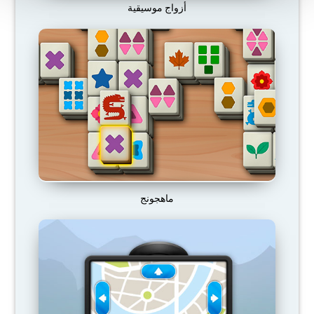
أزواج موسيقية
ماهجونج