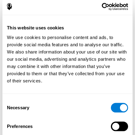
كيف تحسّن اللعبة العقلية "التزاحم"
مهاراتي المعرفية؟
إنّ استخدام الألعاب مثل "التزاحم" ينشّط نمطا للتنشيط العصبي. إنّ
This website uses cookies
التنبيه المستمرّ لمهاراتنا المعرفية قد يساعد في إنشاء نقاط الاشتباك
العصبي الجديدة، وإعادة تنظيم الدوائر العصبية وتحسين الوظائف
We use cookies to personalise content and ads, to
التنفيذية. تنشّط اللعبة "التزاحم" القدرات المتعلّقة بالانتباه المركّز
provide social media features and to analyse our traffic.
والإدراك البصري.
We also share information about your use of our site with
الأسبوع الأوّل
الأسبوع الثاني
الأسبوع الثالث
our social media, advertising and analytics partners who
may combine it with other information that you’ve
provided to them or that they’ve collected from your use
of their services.
Consent
Necessary
Selection
إسقاط رسومي توجيهي للشبكات العصبية بعد 3 أسابيع.
Preferences