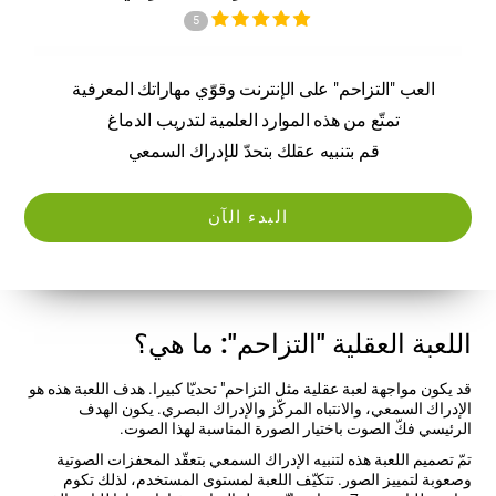
5
العب "التزاحم" على الإنترنت وقوّي مهاراتك المعرفية
تمتّع من هذه الموارد العلمية لتدريب الدماغ
قم بتنبيه عقلك بتحدّ للإدراك السمعي
البدء الآن
اللعبة العقلية "التزاحم": ما هي؟
قد يكون مواجهة لعبة عقلية مثل التزاحم" تحديّا كبيرا. هدف اللعبة هذه هو
الإدراك السمعي، والانتباه المركّز والإدراك البصري. يكون الهدف
الرئيسي فكّ الصوت باختيار الصورة المناسبة لهذا الصوت.
تمّ تصميم اللعبة هذه لتنبيه الإدراك السمعي بتعقّد المحفزات الصوتية
وصعوبة لتمييز الصور. تتكيّف اللعبة لمستوى المستخدم، لذلك تكوم