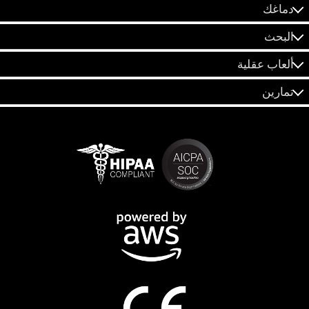
دماغك
البحث
ألعاب عقلية
تمارين