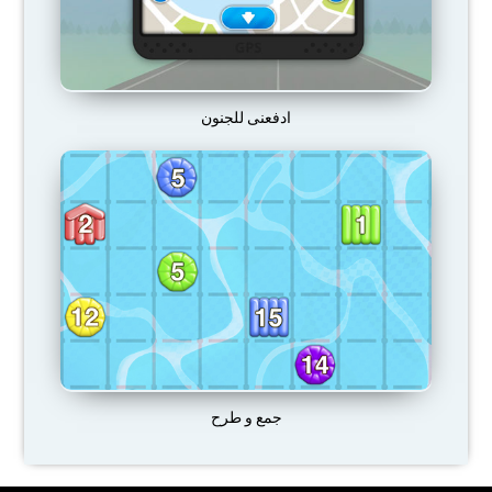
ادفعنى للجنون
جمع و طرح