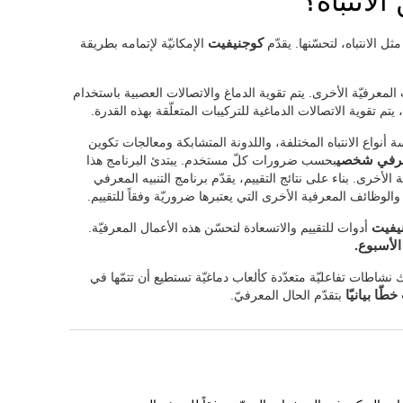
لانتباه؟
 الانتباه، لتحسّنها. يقدّم
كوجنيفيت
الإمكانيّة لإتمامه بطريقة
المعرفيّة الأخرى. يتم تقوية الدماغ والاتصالات العصبية باستخدام
 يتم تقوية الاتصالات الدماغية للتركيبات المتعلّقة بهذه القدرة.
أنواع الانتباه المختلفة، واللدونة المتشابكة ومعالجات تكوين
معرفي شخصي
بحسب ضرورات كلّ مستخدم. يبتدئ البرنامج هذا
الأخرى. بناء على نتائج التقييم، يقدّم برنامج التنبيه المعرفي
اه والوظائف المعرفية الأخرى التي يعتبرها ضروريّة وفقاً للتقييم.
يفيت
أدوات للتقييم والاتسعادة لتحسّن هذه الأعمال المعرفيّة.
ك نشاطات تفاعليّة متعدّدة كألعاب دماغيّة تستطيع أن تتمّها في
ّا بيانيّا
بتقدّم الحال المعرفيّ.