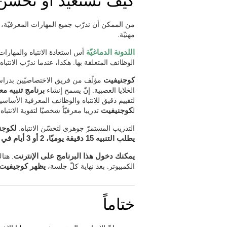
كيف نستعيد أو نحسّن ا
من الممكن أن ندرّب جميع المهارات المعرفيّة، مثل
مهنيّة.
اللدونة الدماغيّة
أس استعادة الانتباه والمهارات 
الوظائف المتعلقة بها. هكذا، عندما ندرّب الانتباه،
كوجنيفيت
مؤلّف من فريق الاختصاصيّين بدراسة 
الخلايا العصبية. إنّ يسمح إنشاء
برنامج تنبيه 
لتقييم دقيق للانتباه والوظائف المعرفية الأساسية 
ل
كوجنيفيت
تدريبا معرفيّاً شخصيّا لتقوية الانتب
التدريب المستمرّ جوهري لتحسّن الانتباه.
لكوجن
يطلب التنبيه 15 دقيقة يوميّا، 2 أو 3 أيام في الأسبوع.
يمكنك دخول هذا البرنامج على الإنترنت
. هنا
الكمبيوتر. بعد نهاية كلّ جلسة،
يظهر كوجيفيت خط
ختاماً