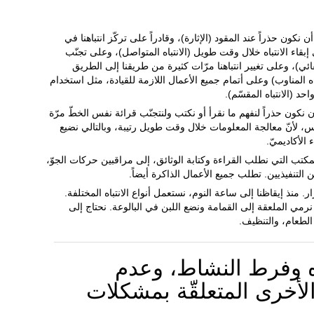
ن نكون حذراً عند المقود (الإثارة)، وقادراً على تركّز انتباهنا في
إبقاء الانتباه خلال وقت طويل (الانتباه المتواصل)، وعلى تجنّب
قائي)، وعلى تغيير انتباهنا مرّات كثيرة من طريقنا إلى الطريق
باه المناوب) وعلى أتمام جميع الأعمال اللازمة للقيادة، مثل استخدام
د (الانتباه المقسّم).
أن نكون حذراً لنفهم ما نقرأ أو نكتب ولنتجنّب قرائة نفس الخطّ مرّة
وس، لأنّ معالجة المعلومات خلال وقت طويل رتيبة، وبالتالي نضيع
 الأكاديميّ.
لمكتب التي نطلب القراءة وكتابة الوثائق، إلى مراقبين حركات الجوّ،
ن التنفيذيين. تطلب جميع الأعمال الذاكرة أيضاً.
ار. منذ إيقاظنا إلى ساعة النوم، نستعمل أنواع الانتباه المختلفة.
ّا نرمي الملعقة إلى القمامة ونضع اللبن في البالوعة. نحتاج إلى
الطعام، والتنظيف.
ه وفرط النشاط، وعدم
الأخرى المتعلقّة بمشكلات