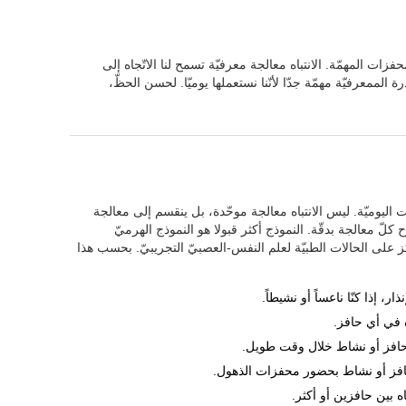
محفزات المهمّة. الانتباه معالجة معرفيّة تسمح لنا الاتّجاه إلى
 الممعرفيّة مهمّة جدّا لأنّنا نستعملها يوميّا. لحسن الحظّ،
 اليوميّة. ليس الانتباه معالجة موحّدة، بل ينقسم إلى معالجة
 كلّ معالجة بدقّة. النموذج أكثر قبولا هو النموذج الهرميّ
Mateer (1987, 19 الذي يرتكز على الحالات الطبيّة لعلم النفس-العصبيّ التجريبيّ. بحسب هذا
ر، إذا كنّا ناعساً أو نشيطاً.
اه في أي حافز.
 لحافز أو نشاط خلال وقت طويل.
لحافز أو نشاط بحضور محفزات الذهول.
اه بين حافزين أو أكثر.