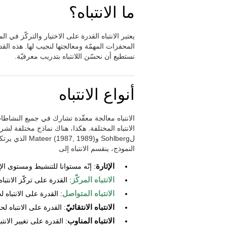
ما الانتباه؟
يعتبر الانتباه القدرة على الاختيار والتركّز في ال
المحفزات المهمّة ومعالجتها لنجيب لها. هذه القدرة
نستطيع أن نحسّن اللانتباه بتدريب معرفيّة.
أنواع الانتباه
الانتباه معالجة معقّدة تشارك في جميع النشاطات
الانتباه المختلفة. هكذا، هناك نماذج مختلفة لشرح
لSohlberg و(89
النموذج، ينقسم الانتباه إلى
الإثارة
: إنّه مستوانا للتنشيط ومستوى الإنذا
الانتباه المركّز
: القدرة على تركّز الانتب
الانتباه المتواصل
: القدرة على الانتباه
الانتباه الانتقائيّ
: القدرة على الانتباه 
الانتباه المناوب
: القدرة على تغيير الانتب