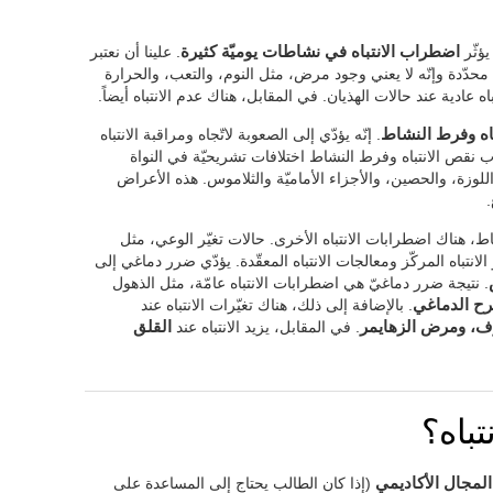
يؤثّر
اضطراب الانتباه في نشاطات يوميّة كثيرة
. علينا أن نعتبر
 محدّدة وإنّه لا يعني وجود مرض، مثل النوم، والتعب، والحرارة
اه عادية عند حالات الهذيان. في المقابل، هناك عدم الانتباه أيضاً.
اه وفرط النشاط
. إنّه يؤدّي إلى الصعوبة لاتّجاه ومراقبة الانتباه
نقص الانتباه وفرط النشاط اختلافات تشريحيّة في النواة
 واللوزة، والحصين، والأجزاء الأماميّة والثلاموس. هذه الأعراض
.
، هناك اضطرابات الانتباه الأخرى. حالات تغيّر الوعي، مثل
نتباه المركّز ومعالجات الانتباه المعقّدة. يؤدّي ضرر دماغي إلى
. نتيجة ضرر دماغيّ هي اضطرابات الانتباه عامّة، مثل الذهول
جرح الدماغي
. بالإضافة إلى ذلك، هناك تغيّرات الانتباه عند
رف، ومرض الزهايمر
. في المقابل، يزيد الانتباه عند
القلق
تباه؟
المجال الأكاديمي
(إذا كان الطالب يحتاج إلى المساعدة على