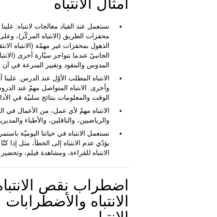
أمثال الانتباه
نستعمل عند القياد معالجات لانتباه: علينا أ
محفزات الطريق (الانتباه المركّز)، وعلى 
الذهول بمحفزات غير مهمّة (الانتباه الانت
الجانبيّ عندما نتواجز سيّارة أخرى (الانت
المدوس والمقود وتغيير السرعة في آن واح
الانتباه المطلب الأوّل عند الدرس. علينا 
وأخرى. الانتباه المتواصل مهمّ عند الدر
الوقت والمعلومات بنتائج سلبيّة في الأداء
الانتباه مهمّ لأي عمل، من الأعمال في ا
والرياضيين، والناقلين، والأطباء والمديري
نستعمل الانتباه في حياتنا اليوميّة باستمر
يؤدّي عدم الانتباه إلى الخطأ، مثل إذا كن
الانتباه للقراءة، ومشاهدة فيلم، وتحضير 
اضطراب نقص الانتبا
الانتباه والأضطرابات 