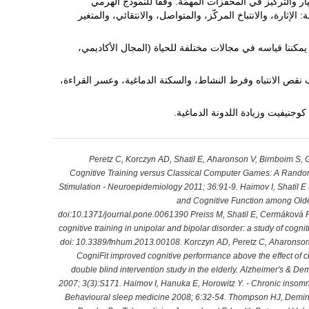
يار والتركيز في المحفزات المهمّة. وفقاً للنموذج الهرمي
 أنواع مختلفة: الإثارة، والانتباخ المركّز، والمتواصل، والانتقائي، والمتغير
ة يمكننا قياسه في مجالات مختلفة للحياة (المجال الأكاديمي،
 الانتباه وفرط النشاط، والسكتة الدماغية، وعسر القراءة،
 كوجنيفيت وزيادة اللدونة الدماغية.
Peretz C, Korczyn AD, Shatil E, Aharonson V, Birnboim S, 
Cognitive Training versus Classical Computer Games: A Randomi
Stimulation - Neuroepidemiology 2011; 36:91-9. Haimov I, Shatil E
and Cognitive Function among Olde
doi:10.1371/journal.pone.0061390 Preiss M, Shatil E, Cermáková 
cognitive training in unipolar and bipolar disorder: a study of cogn
doi: 10.3389/fnhum.2013.00108. Korczyn AD, Peretz C, Aharonson V,
CogniFit improved cognitive performance above the effect of 
double blind intervention study in the elderly. Alzheimer's & De
2007; 3(3):S171. Haimov I, Hanuka E, Horowitz Y. - Chronic insomn
Behavioural sleep medicine 2008; 6:32-54. Thompson HJ, Demiris