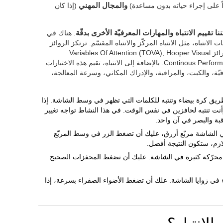
ً على إجراء حياته بدون مساعدة)
والمجال المهني
(إذا كان
نا تقييم الانتباه والمهارات المعرفيّة الأخرى بدقّة
. هناك في
الانتباه، مثل الانتباه المركّز والانتباه المقسّم. ترتكز الروائز
التي يستخدمها كوجنيفيت على رائز Stroop، وارائز Variables Of Attention (TOVA), Hooper Visual
Organisation Task (VOT وContinous Performance Test (CPT). بالإضافة إلى الانتباه، تقيم هذه الاختبارات
يّة، والكبت، والمراقبة، والإدراك المكاني، وسرعة المعالجة،
طريق كرة بيضاء وتنتبه للكلمات التي تظهر في وسط الشاشة. إذا
أنت تنتبه لحافزين في نفس الوقت. في هذا النشاط تواجه تغيير
قبة والبصر في آن واحد.
 الشاشة مربّع أزرق، عليك أن تضغط الزر في وسط المربّع
ازم، ستكون النتيجة أفضل.
محرّكة كثيرة في الشاشة. عليك أن تضغط المحفزات الصحيح
في زوايا الشاشة. علك أن تضغط الأضواء الصفراء بسرعة، إذا