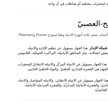
تباه لمحفزات مختلفة أو نشاطات في آن واحد.
يح-العصبيّ
إذا كنّا نعتبر الأساس التشريحيّة-العصبيّة وأنواع الانتباه، نصف ثلاثة أجهزة الانتباه وفقا لنموذج Posner و(Petersen
بكة الإنذار
: هذا الجهاز مسؤول عن تنظيم الإثارة والانتباه
بعض اتصالاته، مثل المناطق الأماميّة، التراكيب الحوفيّة، الثلاموس
 هذا الجهاز مسؤول عن الانتباه المركّز والانتباه الانتقائيّ للمحفزات
 الجهاز هي القشرة الجذاري الخلفيّ، والنواة الخلفيّ الجانبي
هذا الجهاز مسؤول عن الانتباه الانتقائي، والانتباه المتواصل والانتباه
انبيّ، والقشرة الأماميّة المداريّة، والقشرة الحزاميّة الأماميّة،
لقاعيديّة.