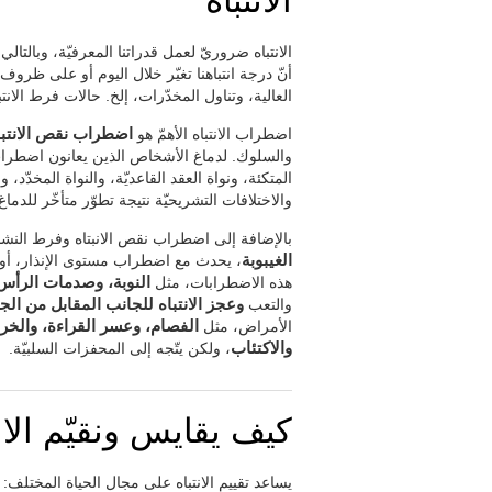
الانتباه
الانتباه ضروريّ لعمل قدراتنا المعرفيّة، وبالتالي 
أنّ درجة انتباهنا تغيّر خلال اليوم أو على ظروف
العالية، وتناول المخدّرات، إلخ. حالات فرط الانتب
اضطراب الانتباه الأهمّ هو
اضطراب نقص الانتب
والسلوك. لدماغ الأشخاص الذين يعانون اضطراب 
المتكئة، ونواة العقد القاعديّة، والنواة المخدّد،
والاختلافات التشريحيّة نتيجة تطوّر متأخّر للدماغ
بالإضافة إلى اضطراب نقص الانبتاه وفرط النشاط
الغيبوبة
، يحدث مع اضطراب مستوى الإنذار، أو الا
هذه الاضطرابات، مثل
النوبة، وصدمات الرأس
والتعب
وعجز الانتباه للجانب المقابل من ال
الأمراض، مثل
الفصام، وعسر القراءة، والخ
والاكتئاب
، ولكن يتّجه إلى المحفزات السلبيّة.
كيف يقايس ونقيّم الان
يساعد تقييم الانتباه على مجال الحياة المختلف: