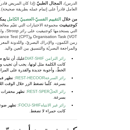
الدرس)،
المجال الطبيّ
(إذا كان المريض قادرا
العامل قادراً على إتمام عمله بطريقة صحيحة).
من خلال
التقييم الفسيّ-العصبيّ الكامل
يمكن
كوجنيفيت
مجموعة الاختبارات التي تقيّم معالجات 
زمن الكمون، والإدراك البصريّ، واللدونة المعرف
والمراجعة البصريّة والتنسيق بين العين واليد.
رائز التزامن DIAT-SHIF
عليك أن تتابع 
كانت الكلمة مثل لونها، يجب أن تجيب و
الخطّ، وأجوبة جديدة والقدرة على المرا
رائز السرعةREST-HECOOR
: تظهر في
بسرعة. كلّما تضغط الزر خلال الوقت الل
رائز الحلّREST-SPER
: تظهر محفزات 
بسرعة.
رائز غير الانتباهFOCU-SHIF
: تظهر ضوء 
كانت حمراء لا تضغط.