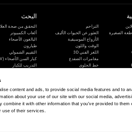
ة
البحث
اين
التزاحم
التحقق من صحة العلا
اطعة الصغيرة
العثور عن الحيوات الأليف
ألعاب الكمبيوتر
الأزواج الموسيقية
البالغون الأصحاء
الوقت واللون
طيارون
اللغز الفني 3D
التقييم الشمولي
مغامرات الضفدع
كبار السن الأصحاء (iTV)
خط الحلوى
التدريب للكبار
لغز
الحالة المعرفية عند ال
الأرقام
المراجعة المستمرة
s
طعة البصرية
لون النحلة
تصنيف SG4D
ise content and ads, to provide social media features and to an
اللعبة العقلية: تفجير البالونات
rmation about your use of our site with our social media, advertis
ات
ألعاب الذكاء
 combine it with other information that you’ve provided to them o
ألعاب اون لاين من آجل الذاكرة
 use of their services.
قي
ألعاب عقلية
 CogniFit
Media Kit
كن حليفا
كن بائعًا
إتصل بنا
مساعدة
بيان إمكانية 