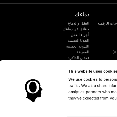
دماغك
جات الرقمية
العقل والدماغ
حقائق عن دماغك
أجزاء العقل
الخلايا العصبية
اللدونة العصبية
المعرفة
فقدان الذاكرة
كبار
الإعاقة الذهنية
وظائف ذهنية
This website uses cookie
الأعمال التنفيذيّة
We use cookies to personal
الإدراك الحسى
traffic. We also share info
الانتباه
analytics partners who may
they’ve collected from your
الوصول
مركز الثقة