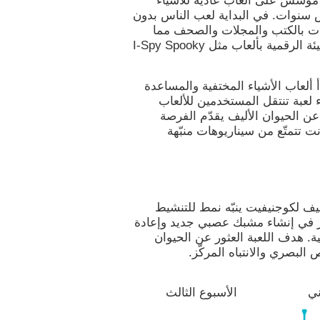
ة مؤسس على ألعاب عادية للأشياء
ض سنوات. في البداية لعب الناس بدون
هات بالكتب والمجلات والصحف مما
يخلق ضجة في الجمهور. فيما بعد تم التكيف للبيئة الرقمية بألعاب مثل I-Spy Spooky
ألعاب الأشياء المختفية والمساعدة
لعبة تنتقل المستخدمين للألعاب
عن الحيوان الأليف يقدّم الفرصة
 تتمتّع من سيناريوهات منبّهة
ليف لكوجنيفيت ينبّه نمط للتنشيط
ار في إنشاء مشبك عصبي جديد وإعادة
ة. هدف اللعبة العثور عن الحيوان
 البصري والانتباه المركّز.
ني
الأسبوع الثالث