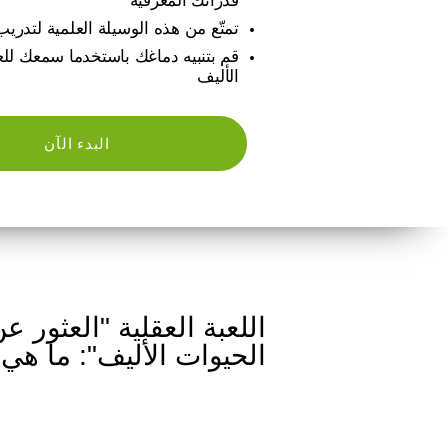
قدراتك المعرفية
تمتّع من هذه الوسيلة العلمية لتدريب
قم بتنبيه دماغك باستخدما سمعك للع
الأليف
البدء الآن
اللعبة العقلية "العثور ع
الحيوات الأليف": ما هي