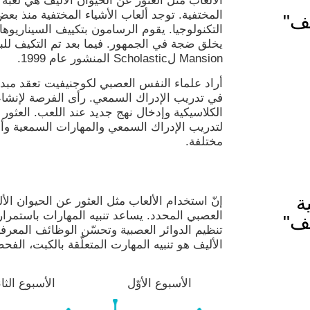
الألعاب مثل العثور عن الحيوان الأليف هي لعب
المختفية. توجد ألعاب الأشياء المختفية منذ بع
يف"
التكنولوجيا. يقوم الرسامون بتكييف السيناريو
Mansion لScholastic المنشور عام 1999.
أراد علماء النفس العصبي لكوجنيفيت تعقد مبدأ 
في تدريب الإدراك السمعي. رأى الفرصة لإنشاء 
الكلاسيكية وإدخال نهج جديد عند اللعب. العثور 
لتدريب الإدراك السمعي والمهارات السمعية وأنت
مختلفة.
ة
إنّ استخدام الألعاب مثل العثور عن الحيوان الأ
العصبي المحدد. يساعد تنبيه المهارات باستمر
يف"
تنظيم الدوائر العصبية وتحسّن الوظائف المعرفي
الأليف هو تنبيه المهارت المتعلّقة بالكبت، الفحص
الأسبوع الأوّل
الأسبوع الثا