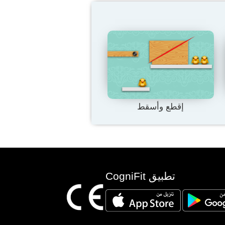
إقطع وأسقط
تطبيق CogniFit