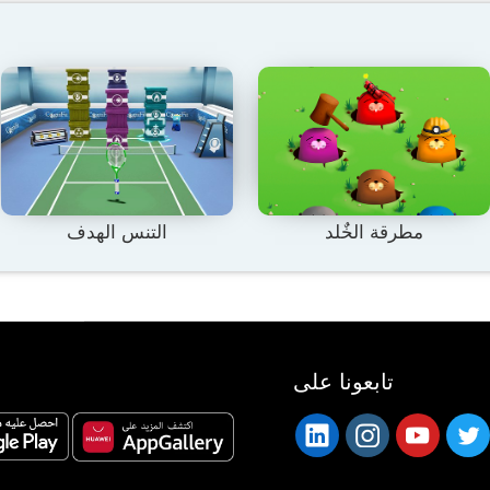
مطرقة الخٌلد
التنس الهدف
تابعونا على