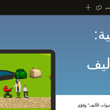
لمي
ة:
ليف
يوات الأليف" وقوّي