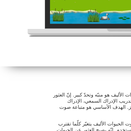
الأليف هو منبّه وتحدّ كبير. إنّ العثور
تدريب الإدراك السمعي، الإدراك
كّز. الهدف الأساسي هو متباعة صوت
ت الحيوات الأليف يتغيّر كلّما تقترب
مستخدم. إنّه يصبح العثور عن الحيوات