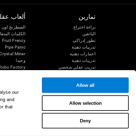
تمارين
ألعاب عقلي
براءة اختراع
الشطرنج اون ل
البائعين
الكلمات المتق
تطور إدراكى
Fruit Frenzy
تدريبات ذهنية
Pipe Panic
اختبارات ذهنية
Crystal Miner
تدريبات ذهنية
وحيدا
تدريب عقلي شخصي
Robo Factory
تدريب ذهنى
Ant Escape
العاب الرياضيات الممتعة
يقودني للجنون
Allow all
فهم القراءة
الكلمات المتقا
alyse our
الأطفال الموهوبون
قم بالمطابقة
ing and
معارك الدماغ
فوضى الرياضي
Allow selection
r that
اختبار الذكاء
سباق الرخام
التنس الموسي
Deny
شروط الاستخدام
السياسة الخصوصية
فريق الإدارة
غرفة أخبار