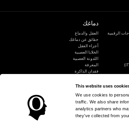
دماغك
جات الرقمية
العقل والدماغ
حقائق عن دماغك
أجزاء العقل
الخلايا العصبية
اللدونة العصبية
المعرفة
فقدان الذاكرة
كبار
الإعاقة الذهنية
وظائف ذهنية
This website uses cookie
الأعمال التنفيذيّة
We use cookies to personal
الإدراك الحسى
traffic. We also share info
الانتباه
analytics partners who may
they’ve collected from your