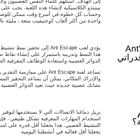
إلى الهدف. استلهم علماء النفس العصبيون وا
نينتندو الكلاسيكية لإنشاء هذه اللعبة. يجب ع
وحساب كل خطوة في أسرع وقت ممكن للوصول 
واحدة من أكثر ألعاب كوجنيفيت متعة ، مليئة بال
كيف تعمل لعبة الدماغ "Ant
يؤدي لعب Ant Escape إلى تحفي
هذا النمط وتدريبه باستمرار على إنشاء نقاط ت
 قدراتي
الدوائر العصبية واستعادة الوظائف المعرفية الضع
تساعد لعبة Ant Escape على ممار
والإدراك المكاني. يمكن أن يساعد التحفيز الم
تشابك عصبية جديدة حيث تعيد الدوائر العصبية 
يزيل دماغنا الاتصالات التي لا يستخدمها لتوفير ا
استخدام المهارات المعرفية بشكل طبيعي ، فإن ا
؟
التنشيط العصبي. هذا يجعلنا أقل قدرة على است
يجعلنا أقل فعالية في أنشطتنا اليومية.