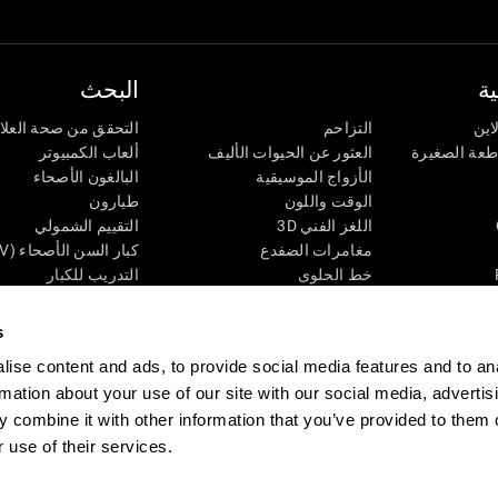
ة
البحث
اين
التزاحم
التحقق من صحة العلا
اطعة الصغيرة
العثور عن الحيوات الأليف
ألعاب الكمبيوتر
الأزواج الموسيقية
البالغون الأصحاء
الوقت واللون
طيارون
اللغز الفني 3D
التقييم الشمولي
مغامرات الضفدع
كبار السن الأصحاء (iTV)
خط الحلوى
التدريب للكبار
لغز
الحالة المعرفية عند ال
الأرقام
المراجعة المستمرة
s
طعة البصرية
لون النحلة
تصنيف SG4D
ise content and ads, to provide social media features and to an
اللعبة العقلية: تفجير البالونات
rmation about your use of our site with our social media, advertis
ات
ألعاب الذكاء
 combine it with other information that you’ve provided to them o
ألعاب اون لاين من آجل الذاكرة
قي
ألعاب عقلية
 use of their services.