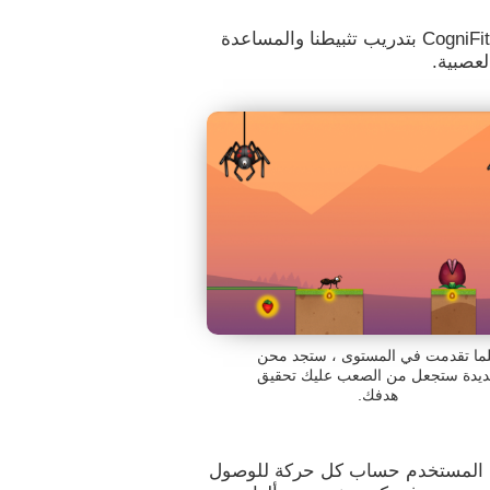
تسمح لنا الألعاب العقلية مثل Ant Escape من CogniFit بتدريب تثبيطنا والمساعدة
لعصبية.
ما تقدمت في المستوى ، ستجد محن
يدة ستجعل من الصعب عليك تحقيق
هدفك.
ث يتعين على المستخدم حساب كل حركة للوصول