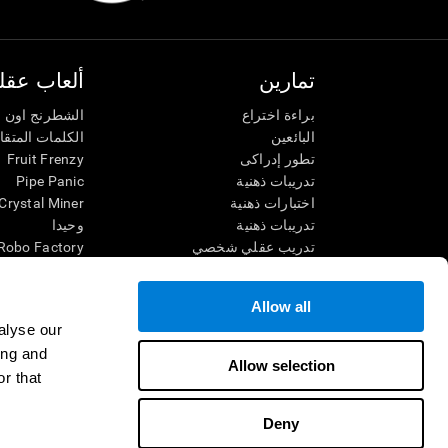
تمارين
ألعاب عقلي
براءة اختراع
الشطرنج اون ل
البائعين
الكلمات المتق
تطور إدراكى
Fruit Frenzy
تدريبات ذهنية
Pipe Panic
اختبارات ذهنية
Crystal Miner
تدريبات ذهنية
وحيدا
تدريب عقلي شخصي
Robo Factory
تدريب ذهنى
Ant Escape
العاب الرياضيات الممتعة
يقودني للجنون
Allow all
فهم القراءة
الكلمات المتقا
alyse our
الأطفال الموهوبون
قم بالمطابقة
ing and
معارك الدماغ
فوضى الرياضي
Allow selection
r that
اختبار الذكاء
سباق الرخام
التنس الموسي
Deny