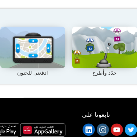
حدّد وأطرح
ادفعنى للجنون
تابعونا على