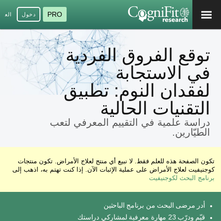
PRO
دخول
العرب
توقع الفروق الفردية
في الاستجابة
لفقدان النوم: تطبيق
التقنيات الحالية
دراسة علمية في التقييم المعرفي لتعب
الطيّارين.
تكون الصفحة هذه للعلم فقط. لا نبيع أي منتج لعلاج الأمراض. تكون منتجات
كوجنيفيت لعلاج الأمراض على عملية الإثبات الآن. إذا كنت تهتم به، اذهب إلى
برنامج البحث لكوجنيفيت
أدر مرضى البحث من برنامج الباحثين
قيّم ودرّب 23 مهارة معرفية لمشاركي دراستك