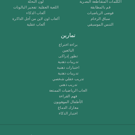
الكلمات المتقاطعة البصرية
لون النحلة
قم بالمطابقة
اللعبة العقلية: تفجير البالونات
فوضى الرياضيات
ألعاب الذكاء
سباق الرخام
ألعاب اون لاين من آجل الذاكرة
التنس الموسيقي
ألعاب عقلية
تمارين
براءة اختراع
البائعين
تطور إدراكى
تدريبات ذهنية
اختبارات ذهنية
تدريبات ذهنية
تدريب عقلي شخصي
تدريب ذهنى
العاب الرياضيات الممتعة
فهم القراءة
الأطفال الموهوبون
معارك الدماغ
اختبار الذكاء