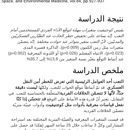
Space, and Environmental Medicine, vol.84, pp.927-937.
نتيجة الدراسة
يقيس كوجنيفيت متغيرات مهمّة لتوقّع الأداء الفردي للمستخدمين أمام
التعب. إنّه يساعد على تخفيض خطر الحادث عند الطيّارين العسكريّين
والمدنيّين، لأنّ التعب متغير متواتر عند حوادث مختلفة
. إنّه يتضمّن
متغيرات مثل زمن الكمون (p=0.009)، الذاكرة قصيرة المدى
(p=0.023)، الانتباه المقسّم (p=0.026) أو اللدونة المعرفية (p=0.002)
عند أنماط التوقّع يتغيّر نسبة المتغير من 13,8% إلى 35,7%.
ملخص الدراسة
التعب أحد العوامل الرئيسية التي تعرض للخطر أمن النقل
العسكري
. قد تمّ أنماطاً تتوقّع الجواب للتعب، ولكنّها
ليست دقيقة
جدّاً، لأنّها لا تتضمّن الخلافات الفردية
المتعلّقة بالحساسية للتعب. في
المقابل، يعتبر أنّ قدرة هذه الأنماط على التوقع
قد تتحسّن إذا كنّا
نفعل قياسات معرفية بأدوات مثل كوجنيفيت
وأدوات عينيّة-متريّة
تتضمّن الخلافات الفردية.
قد قيست المتغيرات المعرفية والعينيّة-المترية المختلفة بعد استراحة
المشاركين وكلّ 3 ساعات خلال 25 ساعة السهر (هكذا قد حصل على