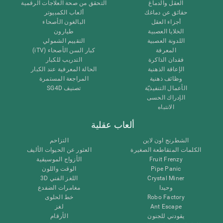
العقل والدماغ
التحقق من صحة العلاجات الرقمية
حقائق عن دماغك
ألعاب الكمبيوتر
أجزاء العقل
البالغون الأصحاء
الخلايا العصبية
طيارون
اللدونة العصبية
التقييم الشمولي
المعرفة
كبار السن الأصحاء (iTV)
فقدان الذاكرة
التدريب للكبار
الإعاقة الذهنية
الحالة المعرفية عند الكبار
وظائف ذهنية
المراجعة المستمرة
الأعمال التنفيذيّة
تصنيف SG4D
الإدراك الحسى
الانتباه
ألعاب عقلية
الشطرنج اون لاين
التزاحم
الكلمات المتقاطعة الصغيرة
العثور عن الحيوات الأليف
Fruit Frenzy
الأزواج الموسيقية
Pipe Panic
الوقت واللون
Crystal Miner
اللغز الفني 3D
وحيدا
مغامرات الضفدع
Robo Factory
خط الحلوى
Ant Escape
لغز
يقودني للجنون
الأرقام