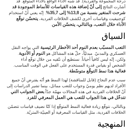
درجة المجموعة والفردية). قد شبّه الأداء الواقع بالأداء المتوقّع. قد
أشارت النتائج
إلى أنّ إضافة هذه القياسات للأنماط الموجودة قد
شرحت المتغير بنسبة من 13,8% إلى 35,7%
. إنّه يعني أنّ استخدام
كوجنيفيت وقياسات أخرى لكشف الخلافات الفردية،
يتحسّن توقّع
الأداء خلال التعب، وبالتالي، يتحسّن الأمن
.
السياق
التعب المسبّب بعدم النوم أحد الأخطار الرئيسية
التي يواجه النقل
العسكري والمدنيّ. مبدئيّاً، حلّ هذه المشاكل هو
النوم أو الأدوية
.
ولكن، إنّه ليس كافياً أحياناً. نستطيع أن نتّقيه من خلال توقّع أداء
الشخص أو بقياس قدرة المستخدم على الفعل في الوقت المناسب.
فعالية هذا نمط التوقّع متوسّطة
.
سبب عدم النجاح (قابل للمناقشة) لهذا النمط هو أنّه يفترض أنّ جميع
الأفراد لديهم نظم يوميّ وجواب للتعب مماثل، بينما تشير الدراسات إلى
أنّ الخلافات الفردية في هذه المجالات مهمّة جدّاً.
بعض الجوانب التي
تتدخّل في هذا الجواب للتعب هي العمل المعرفي للفرد
.
وبالتالي، نتوقّع زيادة فعالية النمط المتوقّع إذا كنّا نضيف قياسات تتضمّن
الخلافات الفردية، مثل القياسات المعرفية أو العينيّة-المتريّة.
المنهجية