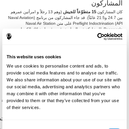
المشاركون
كان المشاركون
15 متطوّعاً للجيش
(وهم 13 رجلاً و امرأتين عمرهم
بين 24.7 و21.5 عامّاً). قد جاء المشاركون من برنامج (Naval Aviation
Preflight Indoctrination (API على متن Naval Air Station
Pensacola. للمشاركة في الدراسة، قد روقب استهلاك الكحول،
الكافيين والتبغ، إضافةً إلى ذلك ينبغي ألا يعانون مشاكل عصبيّة أو
متعلّقة بالنوم.
الإجراء
This website uses cookies
قد طبّق
تصميم القياسات المتكررة
لمعرفة تأثيرات عدم النوم في
الأداء المعرفي والعينيّ-المتريّ عند المجموعة والفرد. في المقام الأوّل
We use cookies to personalise content and ads, to
تسجّل الخط الأصلي وبعد ذلك جمع معلومات خلال عدم النوم.
provide social media features and to analyse our traffic.
التحليل الإحصائيّ
We also share information about your use of our site with
our social media, advertising and analytics partners who
قد تمّ التحليل
بثلاث خطوات
:
may combine it with other information that you’ve
الخطوة الأولى
: تمّ سلسلة ANOVAs لكلّ معيار ومتغير متوقّع
provided to them or that they’ve collected from your use
يقيس في كلّ اختبار. هكذا، تمّ تحديد
المتغيرات التي تغيّرات
of their services.
خلال الوقت
.
الخطوة الثانية
: تمّ أنماطاً خطيّاً هرميّاً بتأثيرات محدّدة وعشوائيّة
لتوقّع عندما تؤدّي التعب إلى أداء منخفض وكشف الخلافات في
Consent