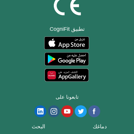
تطبيق CogniFit
تابعونا على
دماغك
البحث