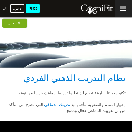
PRO
دخول
العرب
التسجيل
نظام التدريب الذهني الفردي
تكنولوجياتنا البارعة تصنع لك نظاما تدريبيا لدماغك فريدا من نوعه.
إختيار المهام والصعوبة تتأقلم مع
تدريبك الدماغي
التي تحتاج إلى التأكد
من أن تدريبك الدماغي فعال وممتع.