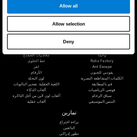
Allow all
الانتباه
ألعاب عقلية
Allow selection
الشطرنج اون لاين
التزاحم
الكلمات المتقاطعة الصغيرة
العثور عن الحيوات الأليف
Fruit Frenzy
الأزواج الموسيقية
Deny
Pipe Panic
الوقت واللون
Crystal Miner
اللغز الفني 3D
وحيدا
مغامرات الضفدع
Robo Factory
خط الحلوى
Ant Escape
لغز
يقودني للجنون
الأرقام
الكلمات المتقاطعة البصرية
لون النحلة
قم بالمطابقة
اللعبة العقلية: تفجير البالونات
فوضى الرياضيات
ألعاب الذكاء
سباق الرخام
ألعاب اون لاين من آجل الذاكرة
التنس الموسيقي
ألعاب عقلية
تمارين
براءة اختراع
البائعين
تطور إدراكى