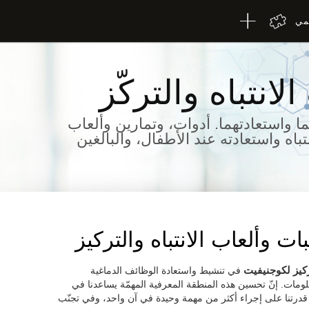
لمي
لانتباه والتركّز
هما واستعادتهما. أدوات، وتمارين وألعاب
باه واستعادته عند الأطفال، والبالغين
ات وألعاب الانتباه والتركيز
ركيز لكوجنيفيت
في تنشيط واستعادة الوظائف الدماغية
ومات. إنّ تحسين هذه المنطقة المعرفية المهمّة يساعدنا في
درتنا على إجراء أكثر من مهمة وحيدة في آن واحد، وفي تجنّب