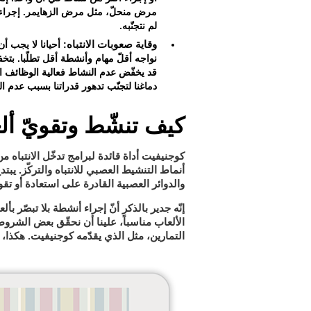
مرض منحلّ، مثل مرض الزهايمر. إجراء الت
لم نتجنّبه.
وقاية صعوبات الانتباه
: أحيانا لا يجب أن
نواجه أقلّ مهام وأنشطة أقل تطلّبا. بتخف
قد يخفّض عدم النشاط فعالية الوظائف ال
دماغنا لتجنّب تدهور قدراتنا بسبب عدم ا
كيف تنشّط وتقويّ ألع
كوجنيفيت أداة قائدة لبرامج تدخّل الانتباه 
أنماط التنشيط العصبي للانتباه والتركّز. يبت
والدوائر العصبية القادرة على استعادة أو تقوية
إنّه جدير بالذكر أنّ إجراء أنشطة بلا تبصّر بأ
الألعاب مناسباً، علينا أن نحقّق بعض الشروط
التمارين، مثل الذي يقدّمه كوجنيفيت
. هكذا،