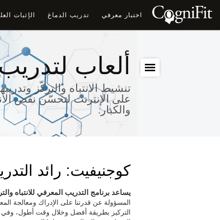
اختبار معرفي
تدريب الدماغ
الإثبات الع
ألعاب لتدريب ا
تنشيط الانتباه والتركّز وتدريب
على الإنترنت لتحسّن نقص الانت
والكبار.
كوجنيفيت: رائد التدريب
يساعد برنامج التدريب المعرفي للانتباه والت
المسؤولة عن قدرتنا على الإدراك ومعالجة المعل
التركيز بطريقة أفضل وخلال وقت أطول، وفي ق