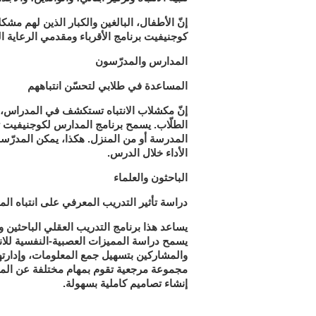
إنّ الأطفال، البالغين والكبار الذين لهم مشكل
كوجنيفيت برنامج الأقرباء ومقدمي الرعاية 
المدارس والمدرّسون
المساعدة في طلابي لتحسّن انتباههم
إنّ مكشلاب الانتباه تستكشف في المدراس، لأنّ
الطلّاب. يسمح برنامج المدارس لكوجنيفيت تنظ
المدرسة أو من المنزل. هكذا، يمكن المدرّسون
الأداء خلال الدرس.
الباحثون والعلماء
دراسة تأثير التدريب المعرفي على انتباه ا
يساعد هذا برنامج التدريب العقلي الباحثين وا
يسمح دراسة المميزات العصبية-النفسية للان
والمشاركين بتسهيل جمع المعلومات، وإدارتها 
مجموعة مرجعية تقوم بمهام مختلفة عن الم
إنشاء تصاميم كاملية بسهولة.