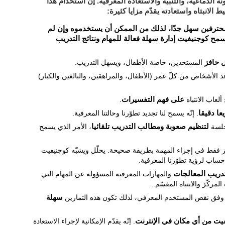
ة الدماغية، والتنبيه والاستعادة المعرفية. إنّ استخدام هذا
 الانبتاه واستعادته يقدّم مزايا كثيرة:
محترفين سهل جدّا، لذلك من الممكن أن يستخدموه وإن لم
مح كوجنيفيت إدارة سهلة فعالة للمهام ونتائج التدريب
ل حافز
المستخدين، خاصة الأطفال، ويسهل التدريب.
د الأشخاص من كلّ عمر (الأطفال، والمراهقين، والبالغين والكبار)
ألعاب الانتباه
على فهم التفسيرات
.
عا دقيقا
. إنّه يسمح لنا تجديد تطوّرنا وحالتنا المعرفية.
 جلسة
لتنظيم صعوبة ومطالب التدريب تلقائيا
، الأمر الذي يسمح
ّز فقط في إجراء المهمة بطريقة صحيحة. يحلّل ويشبّه كوجنيفيت
 حساب لرؤية تطوّرنا المعرفية.
دريب المعالجات
والمهارات المعرفية المسؤولة عن المهام التي
لمركّز والانتباه المقسّم..
اه وفق نقص المستخدم المعرفي، لذلك تكون هذه التمارين
سهلة
فيت من أي مكان في الإنترنت
. إنّه يقدّم الإمكانية لإجراء الاستعادة