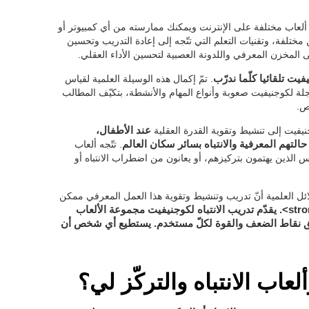
من ألعاب مختلفة على الإنترنت ويمكنك ممارسته من أي كمبيوتر أو
 مختلفة، وتقنيات التعلم التي تتّجه إلى إعادة التدريب وتحسين
 المخزن المعرفي واللدونة العصبية لتحسين الأداء العقلي.
يت تلقائيا كلّما ندرّب
. تمّ إكمال هذه الوسيلة العلمية لقياس
مسجلة لكوجنيفيت صعوبة وأنواع المهام والأنشطة، بتكيّف المطالب
ص.
وجنيفيت إلى تنشيط وتقوية القدرة العقلية
عند الأطفال،
حالتهم المعرفية والانتباه بسائر سكان العالم
. تتّجه ألعاب
ناس الذين يهتمون بتركيزهم، أو يعانون من اضطراب الانتباه أو
لدلائل العلمية أنّ تدريب وتنشيط وتقوية هذا العمل المعرفي ممكن
برنامج التدريب المعرفي المناسب/strong>. يقدّم تدريب الانتباه لكوجنيفيت مجموعة الألعاب
وفق نقاط الضعف والقوة لكلّ مستخدم. يستطيع أي شخص أن
عاب الانتباه والتركّز لي؟