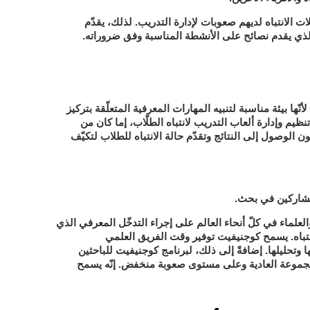
ات الانتباه لديهم صعوبات لإدارة التدريب. لذلك، يقدّم
الذي يقدم نصائح على الأنشطة المناسبة وفق ضروراته.
ها بيئة مناسبة لتنبيه المهارات المعرفية المتعلّقة بتركيز
يم وإدارة ألعاب التدريب لانتباه الطلّاب، إما كان من
 الوصول إلى النتائج وتقدّم حالة الانتباه للطلاب لتكيّف
لمشاركين في بحث.
لعلماء في كلّ أنحاء العالم على إجراء التدخّل المعرفي الذي
تباه. يسمح كوجنيفيت توفير وقت الفريق العلمي
وتحليلها. إضافةً إلى ذلك، لبرنامج كوجنيفيت للباحثين
جموعة العادية وعلى مستوى صعوبة منخفض. إنّه يسمح