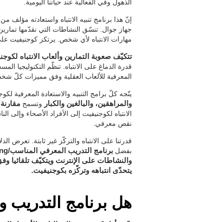
الذهول وفي الفعالية عند حياتنا اليومية.
إنّ هذا برنامج تنبيه الانتباه واستعادته مؤلف 
جهاز جوال. تنسّق النشاطات التي نقدّمها تمارين
مهارات الانتباه لأي شخص. يرتكز كوجنيفيت على
تتكيّف صعوبة التمارين وألعاب الانتباه لكوجنيف
قدرة الدماغ على الانتباه. تنظّم التكنوليجيا ال
المعرفية للألعاب العقلية وفق مميزات كلّ شخ
يتّجه كلّ برامج التنبيه والاستعادة المعرفية لك
والمراهقين، والبالغين والكبار
وتسمح
مقارنة 
الانتباه لكوجنيفيت إلى الأفراد الأصحاء وإلى ال
نقص معرفي.
قدرتنا على الانتباه والتركّز غير ثابتة. تعرض ا
بفضل
والنشاطات على الإنترنت ويتكيّف تلقائيا 
يتحدّى انتباهه وتركّزه بكوجنيفيت.
هل برنامج التدريب وأل