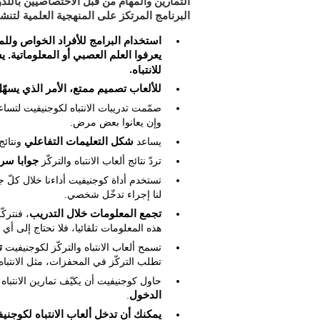
التمارين والمهام من قبل الاختصاصيين باللدون
البرنامج المرتكز على المنهجية العلمية لتنشيط
استخدام البرامج للأفراد الخواص ولل
يس
يعرفوا العلم العصبي أو المعلوماتية.
للانتباه
.
للألعاب تصميم ممتع، الأمر الذي يسهّ
صمّمت تدريبات الانتباه لكوجنيفيت لتساع
وإن يعانوا بعض مرض.
يساعد
شكل التعليمات التفاعلي
ونتائج 
تردّ نتائج ألعاب الانتباه والتركّز
جوابا سري
تستخدم أداة كوجنيفيت أداءنا خلال كلّ
لنا إجراء تدخّل شخصي.
تجمع المعلومات خلال التدريب
، فنترك
هذه المعلومات تلقائيا، فلا نحتاج إلى أي
تسمح ألعاب الانتباه والتركّز لكوجنيفيت
ت
تطلب التركّز في المحفزات، مثل الانتباه ا
حاول كوجنيفيت أن يكيّف تمارين الانتب
الدخول
.
يمكنك أن تدخل ألعاب الانتباه لكوجني