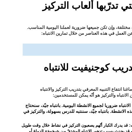
ي تدرّبها ألعاب التركيز
 مختلفة، وإن تكن جميعها ضرورية لعملنا اليومية المناسب.
 العمل في هذه العناصر
من خلال تمارين الانتباه:
ريب كوجنيفيت للانتباه
نا انتفاع التنبيه المعرفي بتدريب التركيز والانتباه
لانتباه والتركيز هو أنّه يمكن للمستخدمين:
الانتباه ضروريا لجميع الانشطة اليومية. بانتباه جيّد، سنحتاج
ذه الانشطة. بانتباه جيّد، سننتبه للدرس بسهولة، والتركيز في
: قد يدرك الكبار أنّهم يصعبون التركيز في نشاط خلال وقت طويل
ه قد يحدث بسبب تدهور الانتباه المشتقّ من شيخوخة الدماغ أو