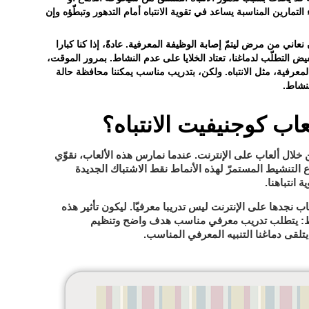
مارين المناسبة يساعد في تقوية الانتباه أمام التدهور وتبطّؤه وإن
 نعاني من مرض ليتمّ إصابة الوظيفة المعرفية. عادةً، إذا كنا كبارا
يض التطلّب لدماغنا، تعتاد الخلايا على عدم النشاط. بمرور الموقت،
معرفية، مثل الانتباه. ولكن، بتدريب مناسب يمكننا محافظة حالة
لنشاط.
اب كوجنيفيت الانتباه؟
من خلال ألعاب على الإنترنت. عندما نمارس هذه الألعاب، نقوّي
نقط الاشتباك الجديدة
دع التنشيط المستمرّ لهذه الأنماط
 انتباهنا
.
لعاب نجدها على الإنترنت ليس تدريبا معرفيّا. ليكون تأثير هذه
يتطلب تدريب معرفي مناسب هدف واضح وتنظيم
:
 يتلقى دماغنا التنبيه المعرفي المناسب.