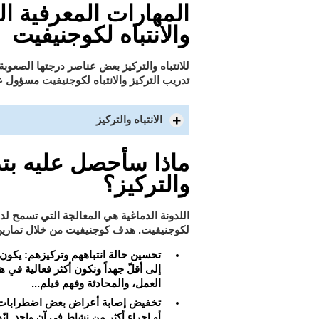
المهارات المعرفية الت
والانتباه لكوجنيفيت
للانتباه والتركيز بعض عناصر درجتها الصعوبة
لكوجنيفيت مسؤول عن
تدريب التركيز والانتباه
الانتباه والتركيز
ماذا سأحصل عليه بتد
والتركيز؟
اللدونة الدماغية هي المعالجة التي تسمح لدماغ
لكوجنيفيت
. هدف كوجنيفيت من خلال تمارين ا
تحسين حالة انتباههم وتركيزهم
: يكون 
إلى أقلّ جهداً ونكون أكثر فعالية في ه
العمل، والمحادثة وفهم فيلم...
تخفيض إصابة أعراض بعض اضطرابات
أو إجراء أكثر من نشاط في آن واحد. إنّ