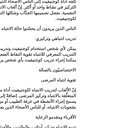
الناس الأصحاء الذين
تتّجه أداة كوجنيفيت إلى
التركيز في نشاط واحد أو أكثر
. إنّ ألعاب ال
النفسية. بفضل تصميمها الجذّاب وشكلها التف
لكوجنيفيت.
الناس الذين يريدون أن يحسّنوا حالة الانتباه
تدريب انتباهي وتركيزي
يمكن لأي شخص استخدام كوجنيفيت وتدريب الم
التدريب المعرفي للانتباه تقوية النقاط الضع
يمكننا إجراء تدريب كوجنيفيت بأي شخص يريد 
الاختصاصيّون بالصحّة
تقوية انتباه المرضى
إنّ الألعاب لتدريب الانتباه لكوجنيفيت أداة م
المتعلّقة بالانتباه وتركيز المرضى. إضافةً
يسمح إجراء الأنشطة في غرفة الطبيب أو من ا
بشعوبات الانتباه، أو للناس الأصحاء الذين ي
الأقرباء ومقدمو الرعاية
تنبيه الانتباه وتركيز أبنائي، والوالدين، والأجدا