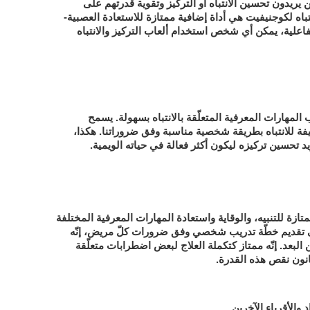
 يريدون تحسين الانتباه أو التركيز وتقوية قدرتهم على
انتباه لكوجنيفيت هي أداة إضافية ممتازة للاستعادة العصبية-
اعلية، يمكن أي شخص استخدام ألعاب التركيز والانتباه
هارات المعرفية المتعلّقة بالانتباه بسهولة. يسمح
يفة للانتباه بطريقة شخصية مناسبة وفق ضروراتنا. هكذا،
تحسين تركيزه ليكون أكثر فعالة في حياته الويمية.
متازة للتنبيه، والوقاية واستعادة المهارات المعرفية المختلفة
 إلى تقديم خطّة تدريب شخصي وفق ضرورات كلّ مريض، إنّه
لبعد. إنّه ممتاز كتكملة العلاج لبعض اضطرابات متعلّقة
عانون نقص هذه القدرة.
د والأقرباء الآخرين.