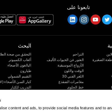
تابعونا على
ة
البحث
اين
التزاحم
التحقق من صحة العلا
اطعة الصغيرة
العثور عن الحيوات الأليف
ألعاب الكمبيوتر
الأزواج الموسيقية
البالغون الأصحاء
الوقت واللون
طيارون
اللغز الفني 3D
التقييم الشمولي
مغامرات الضفدع
كبار السن الأصحاء (iTV)
خط الحلوى
التدريب للكبار
لغز
الحالة المعرفية عند ال
الأرقام
المراجعة المستمرة
s
طعة البصرية
لون النحلة
تصنيف SG4D
ise content and ads, to provide social media features and to an
اللعبة العقلية: تفجير البالونات