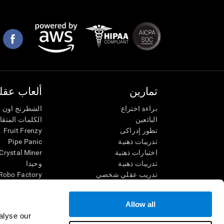
تمارين
ألعاب عقلي
براءة اختراع
الشطرنج اون ل
البائعين
الكلمات المتق
تطور إدراكى
Fruit Frenzy
تدريبات ذهنية
Pipe Panic
اختبارات ذهنية
Crystal Miner
تدريبات ذهنية
وحيدا
تدريب عقلي شخصي
Robo Factory
تدريب ذهنى
Ant Escape
العاب الرياضيات الممتعة
يقودني للجنون
Allow all
فهم القراءة
الكلمات المتقا
alyse our
الأطفال الموهوبون
قم بالمطابقة