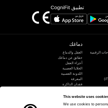
تطبيق CogniFit
دماغك
جات الرقمية
العقل والدماغ
حقائق عن دماغك
أجزاء العقل
الخلايا العصبية
اللدونة العصبية
المعرفة
فقدان الذاكرة
كبار
الإعاقة الذهنية
وظائف ذهنية
This website uses cookie
الأعمال التنفيذيّة
We use cookies to personal
الإدراك الحسى