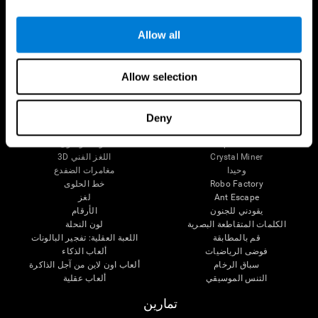
الإعاقة الذهنية
الحالة المعرفية عند الكبار
وظائف ذهنية
المراجعة المستمرة
الأعمال التنفيذيّة
تصنيف SG4D
Allow all
الإدراك الحسى
الانتباه
Allow selection
ألعاب عقلية
الشطرنج اون لاين
التزاحم
الكلمات المتقاطعة الصغيرة
العثور عن الحيوات الأليف
Deny
Fruit Frenzy
الأزواج الموسيقية
Pipe Panic
الوقت واللون
Crystal Miner
اللغز الفني 3D
وحيدا
مغامرات الضفدع
Robo Factory
خط الحلوى
Ant Escape
لغز
يقودني للجنون
الأرقام
الكلمات المتقاطعة البصرية
لون النحلة
قم بالمطابقة
اللعبة العقلية: تفجير البالونات
فوضى الرياضيات
ألعاب الذكاء
سباق الرخام
ألعاب اون لاين من آجل الذاكرة
التنس الموسيقي
ألعاب عقلية
تمارين