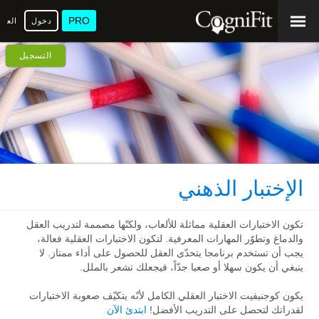
PRO
دخول
العرب
التسجيل
الإختبار الذهني
تكون الاختبارات العقلية مماثلة للألعاب، ولكنّها مصممة لتدريب العقل
والدماغ وتطوّر المهارات المعرفية. لتكون الاختبارات العقلية فعالة،
يجب أن تستخدم برنامجا يتحدّى العقل للحصول على أداء ممتاز. لا
ينبغي أن يكون سهلا أو صعبا جدّاً، فيجعلك تشعر بالملل.
يكون كوجنيفيت الاختبار العقلي الكامل لأنّه يتكيّف صعوبة الاختبارات
لقدراتك لتحصل على التدريب الأفضل!
ابتدئ الآن