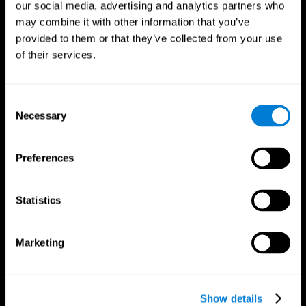
our social media, advertising and analytics partners who
may combine it with other information that you’ve
provided to them or that they’ve collected from your use
of their services.
Consent
Necessary
Selection
تابعونا على
Preferences
دماغك
البحث
Statistics
العقل والدماغ
التحقق من صحة العلاجات الرقمية
حقائق عن دماغك
ألعاب الكمبيوتر
Marketing
أجزاء العقل
البالغون الأصحاء
الخلايا العصبية
طيارون
اللدونة العصبية
التقييم الشمولي
المعرفة
كبار السن الأصحاء (iTV)
فقدان الذاكرة
التدريب للكبار
Show details