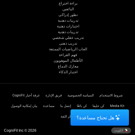
براءة اختراع
البائعين
تطور إدراكى
تدريبات ذهنية
اختبارات ذهنية
تدريبات ذهنية
تدريب عقلي شخصي
تدريب ذهنى
العاب الرياضيات الممتعة
فهم القراءة
الأطفال الموهوبون
معارك الدماغ
اختبار الذكاء
شروط الاستخدام
السياسة الخصوصية
فريق الإدارة
غرفة أخبار CogniFit
Media Kit
كن حليفا
كن بائعًا
إتصل بنا
مساعدة
بيان إمكانية الوصول
مركز الثقة
هل تحتاج مساعدة؟
CogniFit Inc © 2026
الكويت