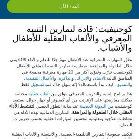
البدء الآن
كوجنيفيت: قادة لتمارين التنبيه
المعرفي والألعاب العقلية للأطفال
والأشباب.
تطوّر المهارات المعرفية عند الأطفال مهمّ جدّا للتعلم والأداء الأكاديمي
خلال الطفولة والمراهقة. بممارسة تمارين التنيبه الدماغي للأطفال
لكوحنيفيت ندرّب ونقوّي أكثر من 20 مهارة معرفية مجمعة في
المناطق التالية:
الانتباه
، و
الإدراك
، و
الذاكرة
، و
الأعمال التنفيذية
،
و
التنسيق
. كيف نبدأ باستعماله؟ إنّه سهل جدّا، قم
بالتسجيل
فقط.
هذا برنامج التنبيه والتدريب المعرفي مؤلق من
ألعاب عقلية
مختلقة
يمكنك ممارستها على الإنترنت من أي كمبيوتر أو جهاز جوال. يستفيد
كوجنيفيت
من اللدونة العصبية
عند بداية التطوّر العصبي
لتنشيط الأداء
العقلي خلال الطفولة والمراهقة
. المتارين الدماغية لهذه الأداة هي
نشاطات علاجية وتعليمية لتحسين المهارات العقلية بحسب ضرورات
الطفل.
تتكيف صعوببة التمارين التعليمية-العصبية، والأنشطة والألعاب العقلية