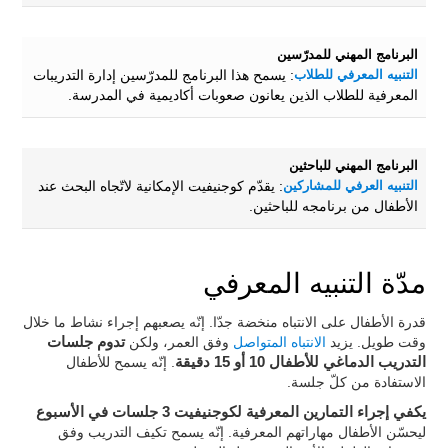
البرنامج المهني للمدرّسين
التنبيه المعرفي للطلاب
: يسمح هذا البرنامج للمدرّسين إدارة التدريبات
المعرفية للطلاب الذين يعانون صعوبات أكاديمية في المدرسة.
البرنامج المهني للباحثين
التنبيه العرفي للمشاركين
: يقدّم كوجنيفيت الإمكانية لاتّجاه البحث عند
الأطفال من برنامجه للباحثين.
مدّة التنبيه المعرفي
قدرة الأطفال على الانتباه منخضة جدّا. إنّه يصعبهم إجراء نشاط ما خلال
وقت طويل. يزيد
الانتباه المتواصل
وفق العمر، ولكن
تدوم جلسات
التدريب الدماغي للأطفال 10 أو 15 دقيقة
. إنّه يسمح للأطفال
الاستفادة من كلّ جلسة.
يكفي إجراء التمارين المعرفية لكوجنيفيت 3 جلسات في الأسبوع
ليحسّن الأطفال مهاراتهم المعرفية. إنّه يسمح تكيف التدريب وفق