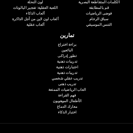
الكلمات المتقاطعة البصرية
لون النحلة
قم بالمطابقة
اللعبة العقلية: تفجير البالونات
فوضى الرياضيات
ألعاب الذكاء
سباق الرخام
ألعاب اون لاين من آجل الذاكرة
التنس الموسيقي
ألعاب عقلية
تمارين
براءة اختراع
البائعين
تطور إدراكى
تدريبات ذهنية
اختبارات ذهنية
تدريبات ذهنية
تدريب عقلي شخصي
تدريب ذهنى
العاب الرياضيات الممتعة
فهم القراءة
الأطفال الموهوبون
معارك الدماغ
اختبار الذكاء