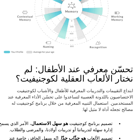
تحسّن معرفي عند الأطفال: لم
نختار الألعاب العقلية لكوجنيفيت؟
ابتداع التقييمات والتدريبات المعرفية للأطفال والأشباب لكوجنيفيت
الاختصاصيون باللدونة العصبية لتساعدوا على تحسّن الأداء المعرفية عند
المستخدمين. استعمال التنبيه المعرفية من خلال برنامج كوجنيفيت له
مصالح تجعله أداة لا مثيل لها:
تصميم برنامج كوجنيفيت
هو سهل الاستعمال
، الأمر الذي يسمح
إدارة سهلة لتدريباتنا أو تدريبات أولادنا، والمرضى والطلاب.
تصميم الألعاب
هو جذّاب جدّا
. إنّه يسهل الحافز، خاصة عند