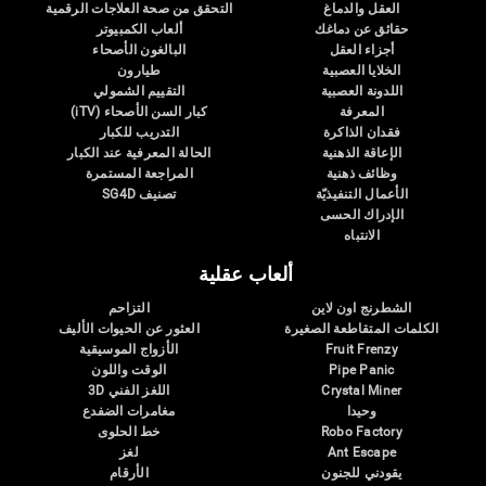
العقل والدماغ
التحقق من صحة العلاجات الرقمية
حقائق عن دماغك
ألعاب الكمبيوتر
أجزاء العقل
البالغون الأصحاء
الخلايا العصبية
طيارون
اللدونة العصبية
التقييم الشمولي
المعرفة
كبار السن الأصحاء (iTV)
فقدان الذاكرة
التدريب للكبار
الإعاقة الذهنية
الحالة المعرفية عند الكبار
وظائف ذهنية
المراجعة المستمرة
الأعمال التنفيذيّة
تصنيف SG4D
الإدراك الحسى
الانتباه
ألعاب عقلية
الشطرنج اون لاين
التزاحم
الكلمات المتقاطعة الصغيرة
العثور عن الحيوات الأليف
Fruit Frenzy
الأزواج الموسيقية
Pipe Panic
الوقت واللون
Crystal Miner
اللغز الفني 3D
وحيدا
مغامرات الضفدع
Robo Factory
خط الحلوى
Ant Escape
لغز
يقودني للجنون
الأرقام