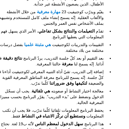
الأطفال، الذين يصعبون الأنشطة غير جذأبة.
يقيّم ويدرّب كوجنيفيت 23
مهارة معرفية
من خلال الأنشطة
والألعاب العقلية. إنّه يسمح إنشاء ملف كامل للمستخدم وتشبيهه
بملف الأشخاص نفس العمر والجنس.
تقدّم
التعيلمات والنتائج بشكل تفاعلي
، الأمر الذي يسهل فهم
المعلومات التي يعطيها البرنامج.
التقييمات والتدريبات لكوجنيفيت
هي مثبتة علميا
بفضل درسات
مختلفة من بلاد مختلفة.
بعد التقييم أو بعد كلّ جلسة التدريب، يردّ البرنامج
نتائج دقيقة
ف
أدائنا. إنّه يسمح لنا
معرفة
حالتنا المعرفية.
إضافة إلى التدريب، تقيّ أداة التنبيه المعرفي لكوجنيفيت أداءنا 
كلّ جلسة. إنّه يسمح للبرنامج معرفة المناطق المعرفية القوية
والضعيفة
لتكيفها وفق ضروراتنا
كلّما ندرّب.
معالجة اختيار النشاط أو صعوبته
هي تلقائية
. يجب أن نسجّل
الدخول ونضغط على "بدء التدريب". يقرّر البرنامج بحسب مميزاتن
المعرفية الحالية.
يحفظ البرنامج المعلومات تلقائيا كلّما ندرّب، فلا يجب أن نكتب
المعلومات
ونستطيع أن نركّز الانتباه في النشاط
فقط.
هذا البرنامج
سهل الدخول لمعظم الناس
لأنّه ب19 لغة. نحتاج