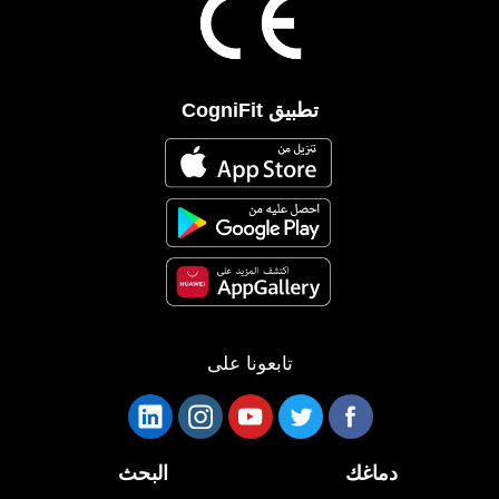
تطبيق CogniFit
تابعونا على
دماغك
البحث