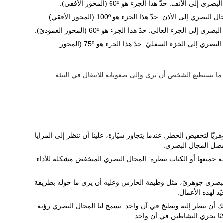
 الأنف. حدّ هذا الجزء هو 60º (المحور الأفقي).
 إلى الأذن. حدّ هذا الجزء هو 100º (المحور الأفقي).
 الجزء العالي. حدّ هذا الجزء هو 60º (المحور العموديّ).
: المكان من وسط مجال البصري إلى الجزء السفليّ. حدّ هذا الجزء هو 75º (المحور
 يستطيع الشخص أن يرى وإلى صعوباته للانتقال في البيئة.
ريّا لتخفيض الخطر. عندما يتجاوز سيّارة، علينا أن ننظر إلى المرايا
فضل المجال البصري.
حة جميعها أو الكتاب بنظرة. المجال البصري المنخفض مشكلة للأداء
البصري جوهريّ، مثل وظيفة الحارس وعليه أن يرى ما حوله بطريقة
د لهذه الأعمال.
 أن تنظر إليه وتطبخ في آن واحد. يسمح لنا المجال البصري رؤية
نّا نجري النشاطين في آن واحد.