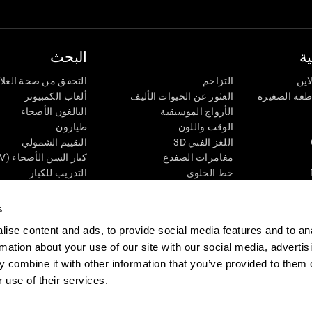
ة
البحث
اين
التزاحم
التحقق من صحة العلا
اطعة الصغيرة
العثور عن الحيوات الأليف
ألعاب الكمبيوتر
الأزواج الموسيقية
البالغون الأصحاء
الوقت واللون
طيارون
اللغز الفني 3D
التقييم الشمولي
مغامرات الضفدع
كبار السن الأصحاء (iTV)
خط الحلوى
التدريب للكبار
لغز
الحالة المعرفية عند ال
الأرقام
المراجعة المستمرة
s
طعة البصرية
لون النحلة
تصنيف SG4D
ise content and ads, to provide social media features and to an
اللعبة العقلية: تفجير البالونات
rmation about your use of our site with our social media, advertis
ات
ألعاب الذكاء
 combine it with other information that you’ve provided to them o
ألعاب اون لاين من آجل الذاكرة
قي
ألعاب عقلية
 use of their services.