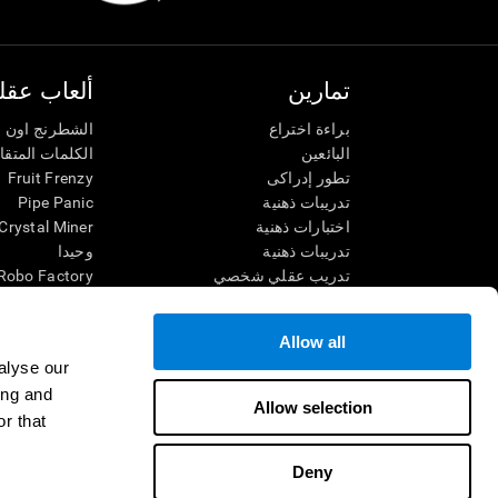
تمارين
ألعاب عقلي
براءة اختراع
الشطرنج اون ل
البائعين
الكلمات المتق
تطور إدراكى
Fruit Frenzy
تدريبات ذهنية
Pipe Panic
اختبارات ذهنية
Crystal Miner
تدريبات ذهنية
وحيدا
تدريب عقلي شخصي
Robo Factory
تدريب ذهنى
Ant Escape
العاب الرياضيات الممتعة
يقودني للجنون
Allow all
فهم القراءة
الكلمات المتقا
alyse our
الأطفال الموهوبون
قم بالمطابقة
ing and
معارك الدماغ
فوضى الرياضي
Allow selection
r that
اختبار الذكاء
سباق الرخام
التنس الموسي
Deny