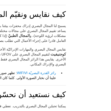
كيف نقايس ونقيّم ال
يسمح لنا المجال البصري إدراك محفزات بيئتنا بل
يساعد تقييم المجال البصري على مجالات مختلف
مشكلات لرؤية اللوحة)، و
المجال الطبيّ
(إذا ك
العامل قادرا على إجراء الأعمال التي تطلب بصرا
نقايس المجال البصري والمهارات الإدراكيّة ال
كوجنيفيت
الأخرى. يقايس هذا الرائز المجال البصري فقط، 
البصري والإدراك المكاني.
رائز القدرة البصريّة WIFIVI
: تظهر صورة
علينا أن نختار الصورة الأولى. كلما كان 
كيف نستعيد أن نحسّن
يمكننا تحسّن المجال البصري بالتدريب. نعطي 