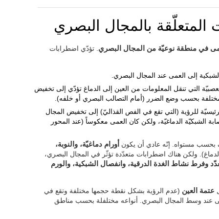
المتعلّقة بالمجال البصري
عمى في منطقة نوعيّة من المجال البصري
. تؤدّي اضطرابات
الشبكية إلى العمى عند المجال البصري.
العصبيّة التي تنقل المعلومات من العين إلى الدماغ تؤدّي إلى تخفيض
 مختلفة بحسب وضع الضرر (أمام التصالب البصري أو خلفه).
رئيسيّة للرؤية (التي تقع في الفص القذاليّ) إلى تخفيض المجال
ة الشبكيّة الدماغيّة، ولكن كان العمى معكوساً (عند المحور
 بحسب مستواه. إنّه عادي أن يكون
أورام دماغيّة، والنوبة،
دماغ). ولكن هناك اضطرابات متعدّدة تؤثّر في المجال البصري،
د وفرط نشاط الغدة الدرقية، وانفصال الشبكية، والورم
ل
عتمة العين
(عدم الرؤية بشكل نقطة حجمها مختلفة وتقع في
 عند وسط المجال البصري. أنواعه مختلفلة بحسب مناطق