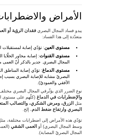
الأمراض والاضطرابات 
يبدو فساد المجال البصري
فقدان الرؤية أو ال
متعدّدة إلى هذا الفساد:
مستوى العين
: تؤدّي إصابة لمستقبلات 
مستوى القنوات
: إصابة محاور الخلّايا 
المجال البصري. جدير بالذكر أنّ العمى
مستوى الدماغ
: تؤدّي إصابة المناطق ال
البصريّ مشابه للإصابة البصري بسبب إصاب
الأفقي والعموديّ).
نوع الضرر الذي يؤثّرفي المجال البصري مختلف
والإضطرابات في الدماغ
(كلّهم على مستوى ال
مثل
الزرق، ومرض الشكري، والتصالب المتعدّ
البصري وارتفاع ضغط الدم
، إلخ.
تؤدّي هذه الأمراض إلى اضطرابات مختلفة، مث
وسط المجال البصري) أو
العمى الشقي
(العمى
المجال البصريّ المصابة).