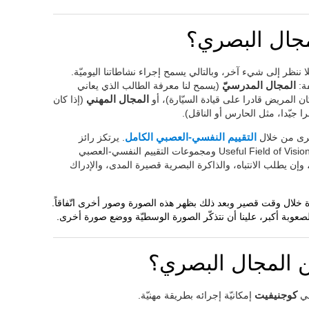
مجال البصري؟
ا ننظر إلى شيء آخر، وبالتالي يسمح إجراء نشاطاتنا اليوميّة.
ة:
المجال المدرسيّ
(يسمح لنا معرفة الطالب الذي يعاني
ان المريض قادرا على قيادة السيّارة)، أو
المجال المهني
(إذا كان
 جيّدا، مثل الحارس أو الناقل).
أخرى من خلال
التقييم النفسي-العصبي الكامل
. يرتكز رائز
لتقييم المجال البصري على Useful Field of Vision UFOV ومجموعات التقييم النفسي-العصبي
وإن يطلب الانتباه، والذاكرة البصرية قصيرة المدى، والإدراك
 خلال وقت قصير وبعد ذلك بظهر هذه الصورة وصور أخرى اتّفاقاً.
الصعوبة أكبر، علينا أن نتذكّر الصورة الوسطيّة ووضع صورة أخرى.
 المجال البصري؟
في
كوجنيفيت
إمكانيّة إجرائه بطريقة مهنيّة.