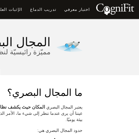
اختبار معرفي
تدريب الدماغ
الإثبات الع
المجال ال
مميّزة رائيسيّة لنظا
ما المجال البصري؟
يعتبر المجال البصري
المكان حيث يكشف نظام
عيننا أن يرى عندما ننظر إلى شيء ما، الأمر ال
بيئة يوميّا.
حدود المجال البصري هي: