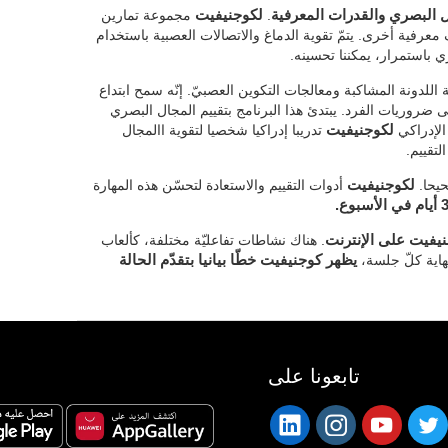
البصري والقدرات المعرفية
.
لكوجنيفيت
مجموعة تمارين
رفية أخرى. يتمّ تقوية الدماغ والاتصالات العصبية باستخدام
ري باستمرار، يمكننا تحسينه.
للدونة المشاكبة ومعالجات التكوين العصبيّ. إنّه سمح ابتداع
ضروريات الفرد. يبتدئ هذا البرنامج بتقييم المجال البصري
 الإدراكي
لكوجنيفيت
تدريبا إدراكيا شخصيا لتقوية االمجال
لتقييم.
حيحا.
لكوجنيفيت
أدوات التقييم والاستعادة لتحسّن هذه المهارة
نيفيت على الإنترنت
. هناك نشاطات تفاعليّة مختلفة، كألعاب
نهاية كلّ جلسة،
يظهر كوجنيفيت خطّا بيانيا بتقدّم الحالة
تابعونا على