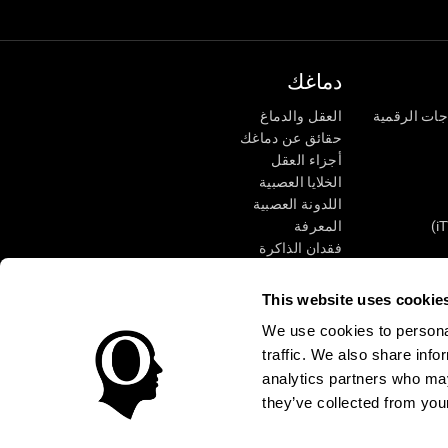
دماغك
جات الرقمية
العقل والدماغ
حقائق عن دماغك
أجزاء العقل
الخلايا العصبية
اللدونة العصبية
المعرفة
فقدان الذاكرة
كبار
الإعاقة الذهنية
وظائف ذهنية
This website uses cookie
الأعمال التنفيذيّة
We use cookies to personal
الإدراك الحسى
traffic. We also share info
الانتباه
analytics partners who may
they’ve collected from your