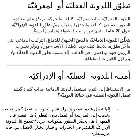
تطوّر اللدونة العقليّة أو المعرفيّة
اللدونة المعرفيّة مهارة معرفيّة، كاللغة والحركة، ترتكز على معالجة
التطور الدماغيّ، كاللغة والحذق المحرّك.
يتمّ تطوّر اللدونة الإدراكيّة
حول 20 عاما
. نبتدئ تدريبها منذ الطفولة ونمارسها يوميّاً.
يتعلّق اللدونة الدماغيّة بالفصّ الجبهيّ للدماغ
، التركيب الدماغي التي
يتأخّر تطوّره. نلاحظ كيف يريد الأطفال الأشياء فوراً، وتؤثّر تغييرات
الروتين فيهم ويغضبون في الغالب، إنّه بسبب تطوّر اللدونة العقليّة ولا
يدركون الخيارات المختلفة.
أمثلة اللدونة العقليّة أو الإدراكيّة
من الاستيقاظ إلى النوم، نستعمل لدونتنا الدماغية مرات كثيرة
كيف
تعمل اللدونة العقلية في حياتنا اليوميّة؟
إنّها تعمل عندما نفطر وندرك عدم الحبوب ما نفعل؟ هل نغضب
ونذهب إلى المدرسة أو العمل دون الفطور؟ هل نفطر في
المقهى؟ هل نحضّر الفطور بمكونات أخرى؟ تسمح لنا اللدونة
الإدراكيّة التفكير في الخيارات واختيار الخيار الأفضل في حالة
غيرمنتظرة.