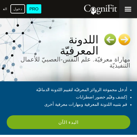
PRO
دخول
العرب
اللدونة
المعرفيّة
مهاراة معرفيّة. علم النفس-العصبيّ للأعمال
التنفيذيّة
أدخل مجموعة الروائز المعرفيّة لتقييم اللدونة الدماغيّة
إكشف وقيّم حضور اضطرابات
قم بتنبيه اللدونة المعرفية ومهارات معرفية أخرى
البدء الآن