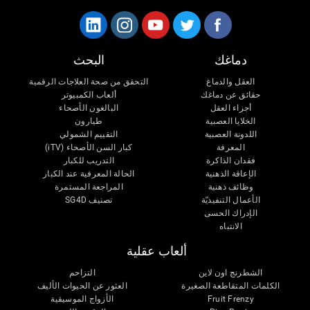
دماغك
البحث
العقل والدماغ
التحقق من صحة العلاجات الرقمية
حقائق عن دماغك
ألعاب الكمبيوتر
أجزاء العقل
البالغون الأصحاء
الخلايا العصبية
طيارون
اللدونة العصبية
التقييم الشمولي
المعرفة
كبار السن الأصحاء (iTV)
فقدان الذاكرة
التدريب للكبار
الإعاقة الذهنية
الحالة المعرفية عند الكبار
وظائف ذهنية
المراجعة المستمرة
الأعمال التنفيذيّة
تصنيف SG4D
الإدراك الحسى
الانتباه
ألعاب عقلية
الشطرنج اون لاين
التزاحم
الكلمات المتقاطعة الصغيرة
العثور عن الحيوات الأليف
Fruit Frenzy
الأزواج الموسيقية