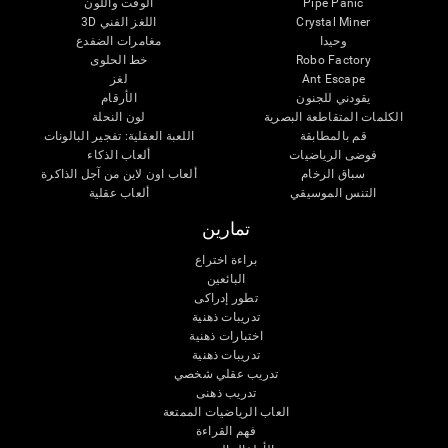
Pipe Panic
الوقت واللون
Crystal Miner
اللغز الفني 3D
وحيدا
مغامرات الضفدع
Robo Factory
خط الحلوى
Ant Escape
لغز
يقودني للجنون
الأرقام
الكلمات المتقاطعة البصرية
لون النحلة
قم بالمطابقة
اللعبة العقلية: تفجير البالونات
فوضى الرياضيات
ألعاب الذكاء
سباق الرخام
ألعاب اون لاين من آجل الذاكرة
التنس الموسيقي
ألعاب عقلية
تمارين
براءة اختراع
البائعين
تطور إدراكى
تدريبات ذهنية
اختبارات ذهنية
تدريبات ذهنية
تدريب عقلي شخصي
تدريب ذهنى
العاب الرياضيات الممتعة
فهم القراءة