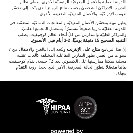
اللدونة العقلية والأعمال المعرفيّة الرئيسيّة الأخرى. يعطي نظام
التدريب الإدراكيّ الشخصيّ بحسب نتائج الروائز الذي يتّجه إلى تحسّن
لدونتك الإدراكيّة، والأعمال التنفيذيّة الضعيفة الأخرى.
يطبل تنبيه وتحسّن الأعمال التنفيذيّة والمعالجات الدماغيّة المضمّنة في
اللدونة العقليّة تدريبا صحيحاً مستمرّاً. يستعمل المجتمع العلميّ،
والمراكز الطبيّة والمدارس من كلّ أنحاء العالم كوجنيفيت. يطلب
التنبيه الصحيح 15 دقيقة يوميّا، 2-3 أيام فيي الأسبوع.
إنّ هذا البرنامج
متاح على الإنترنت
ويتّجه إلى البالغين والاطفال من 7
سنوات من العمر. تظهر التمارين التفاعلية المختلفة كألعاب عقلية
مسلية يمكننا ممارستها على الكمبيوتر. بعد كلّ جلسة، يقدّم كوجنيفيت
بيانيا مفصّلا
بتطوّر الحالة المعرفية، الأمر الذي يجعل رؤية
التقدّم
سهلة.