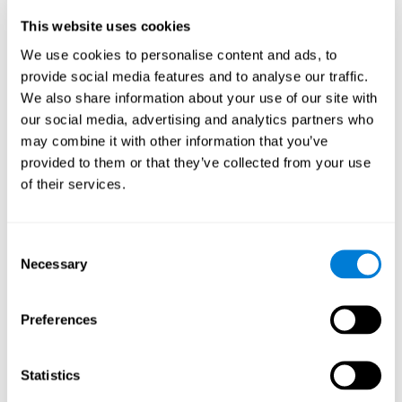
الحالية.
This website uses cookies
الاضطرابات أو الأمراض المتعلّقة
We use cookies to personalise content and ads, to
باللدونة المعرفيّة الناقصة أو الصلابة
provide social media features and to analyse our traffic.
العقليّة
We also share information about your use of our site with
our social media, advertising and analytics partners who
may combine it with other information that you’ve
نجد الصلابة المعرفيّة في اضطرابات كثيرة، لأن تتغيّر اللدونة الإداكيّة
مباشراً أو تتغيّر الأعمال التي تتعلّق بها اللدونة العقليّة.
provided to them or that they’ve collected from your use
of their services.
هكذا، نجد الصلابة المعرفيّة أو اللدونة المعرفيّة المنخفضة في
اضطرابات عصبيّة متعدّدة، مثل عند
الأطفال الذين يعانون صعوبات
الانتباه
، الأشخاص الذي عانوا
صدمات الرأس
(حادث سيّاراة،
سعقوط)،
النوبة
، أو اضطرابات معقّدة، مثل
اضطراب نقض الانتباه
Consent
وفرط النشاط، والاضطراب الوسواسي القهري، والفصام، ومرض
Necessary
Selection
التوحد، واضطرابات التغذية (الخلفة والشراهة)، والإدمان، إلخ.
يشعر البالغون أحياناً بفساد لدونتهم العقلية
. تؤثّر شيخوخة الدماغ
Preferences
في التغييرات الوظيفيّة والبدنيّة التي تضرّ سرعة المعالجة للدماغ وأداءه
المعرفيّ. تظهر الدرسات أنّ الدريب الإدراكيّ يؤثّر في
اللدونة الدماغيّة
إيجابيّا، ويكون نافعاً للتدخّل المتّجه إلى استعادة فساد العمل التنفيذيّ
واللدونة المعرفيّة. نعطيك في كوجنيفيت نشاطات مختلفة تحسّن
Statistics
لدونتك المعرفيّة.