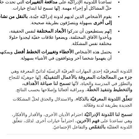
تساعدنا اللدونية الإدراكيّة على
مدافعة التغييرات
التي تحدث خل
حلّ المشاكل أو إجراء مهمة. إنّها تسمح لنا ابتداع خيارات.
يقوم الأشخاص الذين لديهم لدونة إدراكيّة جيّدة،
بالنقل من نشا
إلى أخرى
بسهولة ويتصرّفون بطريقة صحيحة.
إنّهم يستطيعون أن ندركوا
الأبعاد المختلفة
لنفس الحقيقة،
ويأخدوا الآفاق المختلفة، ويضعوا علاقات خفيّة ليجدوا حلولا
مختلفة نفس المشكلة.
يحتمل هذه الأشخاص
الأخطاء وتغييرات الخطط أفضل
ويمكنهم
أن يفهموا شخصا آخر ويتوافقون في الأشياء بسهولة.
اللدونة المعرفيّة إحدى المهارات العرفيّة الرئسيّة لذاتيّّ المعرفة وهي
جزء من المعالجات المعروفة بالأعمال التنفيذيّة
. إنّها جوهريّة للنجاح
والتطوّر في المدرسة والحياة، لأنّها
تسمح لنا صياغة الأهداف،
والتخطيط وتنفيذ الخطّة
، ومراقبة أفعالنا وإصلاحها بحسب النتائج.
تتعلّق اللدونة المعرفيّة بالذكاء
، والاستدلال والحذق لحلّ المشكلات
الجديدة بطريقة لدنة وفعّالة.
تسمح لنا اللدونة الإدراكيّة
احترام الأديان الأخرى، والأقدار والأفكار،
وهي تساعدنا على
فهم الآخرين
، احتراماً خيارات أخرى. لذلك، تتعلّق
اللدونة العقليّة
بالتقمّص
والتفاعل الإجتماعيّ.