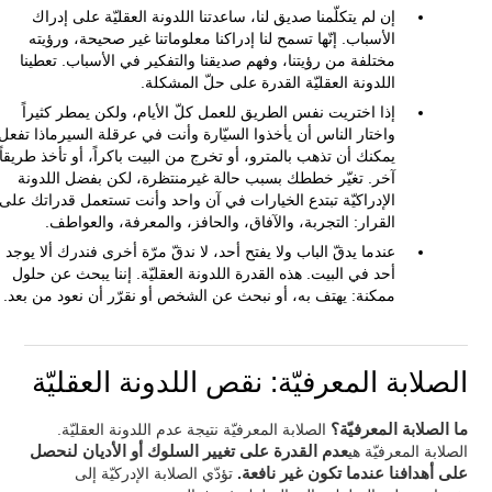
إن لم يتكلّمنا صديق لنا، ساعدتنا اللدونة العقليّة على إدراك
الأسباب. إنّها تسمح لنا إدراكنا معلوماتنا غير صحيحة، ورؤيته
مختلفة من رؤيتنا، وفهم صديقنا والتفكير في الأسباب. تعطينا
اللدونة العقليّة القدرة على حلّ المشكلة.
إذا اختريت نفس الطريق للعمل كلّ الأيام، ولكن يمطر كثيراً
واختار الناس أن يأخذوا السيّارة وأنت في عرقلة السيرماذا تفعل
يمكنك أن تذهب بالمترو، أو تخرج من البيت باكراً، أو تأخذ طريقاً
آخر. تغيّر خططك بسبب حالة غيرمنتظرة، لكن بفضل اللدونة
الإدراكيّة تبتدع الخيارات في آن واحد وأنت تستعمل قدراتك على
القرار: التجربة، والآفاق، والحافز، والمعرفة، والعواطف.
عندما يدقّ الباب ولا يفتح أحد، لا ندقّ مرّة أخرى فندرك ألا يوجد
أحد في البيت. هذه القدرة اللدونة العقليّة. إننا يبحث عن حلول
ممكنة: يهتف به، أو نبحث عن الشخص أو نقرّر أن نعود من بعد.
الصلابة المعرفيّة: نقص اللدونة العقليّة
ما الصلابة المعرفيّة؟
الصلابة المعرفيّة نتيجة عدم اللدونة العقليّة.
الصلابة المعرفيّة هي
عدم القدرة على تغيير السلوك أو الأديان لنحصل
على أهدافنا عندما تكون غير نافعة.
تؤدّي الصلابة الإدركيّة إلى