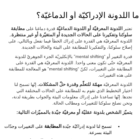
ما اللدونة الإدراكيّة أو الدماغيّة؟
تعتبر
اللدونة المعرفيّة أو اللدونة الدماغيّة
قدرة دماغنا على
مطابقة
سلوكنا وتفكيرنا على الحالات الجديدة أو المتغيّرة أو غير منتظرة.
.
اللدونة المعرفيّة هي القدرة على إدراك الخطأ فيما نفعل وبالتالي، على
إصلاح سلوكنا، والتفكيرنا للمطابقة على البيئة والحالات الجديدة.
قدرة التغيير أو “mental shifting” بالإنكليزيّة الجزء الجوهريّ للدونة
المعرفيّة حتّى تكون معنى واحدا. اللدونة المعرفيّة هي القدرة على
المطابقة على التغييرات، لكنّ “mental shifting” هو المعالجة للمطابقة
على هذه التغييرات.
اللدونة المعرفيّة
مهمّة للتعلّم وقدرة حلّ المشكلات.
إنّها تسمح لنا
اختيار التخطيط الذي نقوم به للمطابقة على الحالات المختلفة التي
نجدها. إنّها تساعدنا على إدراك معلومات البيئة والجواب بطريقة لدنة،
ونحن نصلح سلوكنا للتغييرات ومطالب الحالة.
يتميّز الشخص بلدونة عقليّة أو معرفيّة جيّدة بالمميّزات التالية:
تسمح لنا لدونة إدراكيّة جيّدة
المطابقة
على التغييرات وجدّات
البيئة بسرعة.