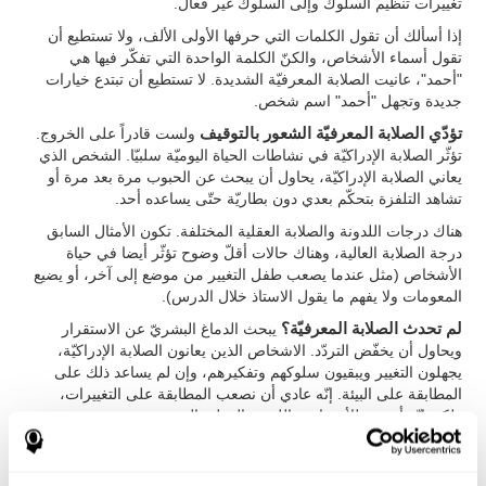
تغييرات تنظيم السلوك وإلى السلوك غير فعال.
إذا أسألك أن تقول الكلمات التي حرفها الأولى الألف، ولا تستطيع أن
تقول أسماء الأشخاص، والكنّ الكلمة الواحدة التي تفكّر فيها هي
"أحمد"، عانيت الصلابة المعرفيّة الشديدة. لا تستطيع أن تبتدع خيارات
جديدة وتجهل "أحمد" اسم شخص.
تؤدّي الصلابة المعرفيّة الشعور بالتوقيف
ولست قادراً على الخروج.
تؤثّر الصلابة الإدراكيّة في نشاطات الحياة اليوميّة سلبيّا. الشخص الذي
يعاني الصلابة الإدراكيّة، يحاول أن يبحث عن الحبوب مرة بعد مرة أو
تشاهد التلفزة بتحكّم بعدي دون بطاريّة حتّى يساعده أحد.
هناك درجات اللدونة والصلابة العقلية المختلفة. تكون الأمثال السابق
درجة الصلابة العالية، وهناك حالات أقلّ وضوح تؤثّر أيضا في حياة
الأشخاص (مثل عندما يصعب طفل التغيير من موضع إلى آخر، أو يضيع
المعومات ولا يفهم ما يقول الاستاذ خلال الدرس).
لم تحدث الصلابة المعرفيّة؟
يبحث الدماغ البشريّ عن الاستقرار
ويحاول أن يخفّض التردّد. الاشخاص الذين يعانون الصلابة الإدراكيّة،
يجهلون التغيير ويبقيون سلوكهم وتفكيرهم، وإن لم يساعد ذلك على
المطابقة على البيئة. إنّه عادي أن نصعب المطابقة على التغييرات،
ولكن إنّه أصعب للأشخاص باللدونة العقلية المنخفضة.
تتعلّق المثابرة بالصلابة المعرفيّة
، وهي ترتكز على تكرار الأفعال التي
كان فعّالة من قبل أو كان مختططة، ولكن لا تطابق الآن على الأهداف