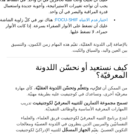
يجب أن تواجه تغييرات الاستيراتيجة، وأجوبة جديدة واستعمال
قدرة المراقبة والبصر في آن واحد.
اختبارعدم الانتباه FOCU-SHIF
: هناك نور في كلّ زاوية الشاشة.
عليك أن تضغط على الأنوار الصفراء بسرعة. إذا كانت الأنوار
حمراء، لا تضغط عليها.
بالإضافة إلى اللدونة العقليّة، تقيّم هذه المهام زمن الكمون، والتنسيق
بين العين واليد، والسياق والكبت.
كيف نستعيد أو نحسّن اللدونة
المعرفيّة؟
من الممكن أن
تدرّب، وتتعلّم وتحسّن اللدونة العقليّة
، كأي مهارة
معرفيّة أخرى، ونساعدك في كوجنيفيت عليه بطريقة مهنيّة.
تسمح مجموعة التمارين للتنيبه المعرفيّ لكوجنيفيت
تدريب
االمهارات المعرفية الأساسية والوظائف التنفيذيّة.
ابتدع برنامج التنبيه المعرفيّ لكوجنيفيت فريق العلماء، والعلماء
النفسانيّين والمربيين الذين ينظرون في اللدونة العصبيّة ومعالجات
التكوين العصبيّ. يقيّم
الجهاز المسجّل
للتنبيه الإدراكيّ لكوجنيفيت