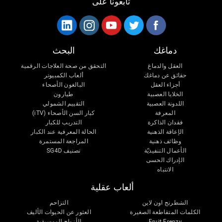
تابعونا على
دماغك
البحث
العقل والدماغ
التحقق من صحة العلاجات الرقمية
حقائق عن دماغك
ألعاب الكمبيوتر
أجزاء العقل
البالغون الأصحاء
الخلايا العصبية
طيارون
اللدونة العصبية
التقييم الشمولي
المعرفة
كبار السن الأصحاء (iTV)
فقدان الذاكرة
التدريب للكبار
الإعاقة الذهنية
الحالة المعرفية عند الكبار
وظائف ذهنية
المراجعة المستمرة
الأعمال التنفيذيّة
تصنيف SG4D
الإدراك الحسى
الانتباه
ألعاب عقلية
الشطرنج اون لاين
التزاحم
الكلمات المتقاطعة الصغيرة
العثور عن الحيوات الأليف
Fruit Frenzy
الأزواج الموسيقية