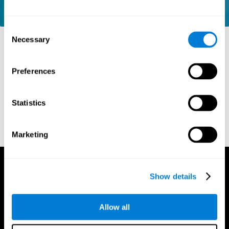
Consent
Necessary
Selection
المراجع
Preferences
Kaplan, E., Goodglass, H., Weintraub, S. (1983). Boston
Naming Test. Philadelphia: Lea & Febiger
Statistics
Wechsler, D. (1997). WAIS-III: Wechsler Adult Intelligence Scale
- Third edition administration and scoring manual. San Antonio,
TX: Psychological Corporation.
Marketing
Show details
Allow all