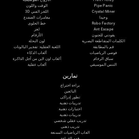
Pipe Panic
الوقت واللون
Crystal Miner
اللغز الفني 3D
وحيدا
مغامرات الضفدع
Robo Factory
خط الحلوى
Ant Escape
لغز
يقودني للجنون
الأرقام
الكلمات المتقاطعة البصرية
لون النحلة
قم بالمطابقة
اللعبة العقلية: تفجير البالونات
فوضى الرياضيات
ألعاب الذكاء
سباق الرخام
ألعاب اون لاين من آجل الذاكرة
التنس الموسيقي
ألعاب عقلية
تمارين
براءة اختراع
البائعين
تطور إدراكى
تدريبات ذهنية
اختبارات ذهنية
تدريبات ذهنية
تدريب عقلي شخصي
تدريب ذهنى
العاب الرياضيات الممتعة
فهم القراءة