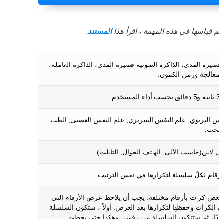
 قياسها في هذه المهمة ، اقرأ هذا
المستند
.
صيرة المدى، الذاكرة الصوتية قصيرة المدى، الذاكرة العاملة،
عالجة وزمن الكمون.
س التربوي, علم النفس السريري, علم النفس العصبى, الطب
بحث.
ن لاين(حاسب الآلى, الهاتف الجوال, التابلت).
قام لكلّ سلسلة لتكرارها في نفس الترتيب.
ض كرات بأرقام مختلفة. يجب أن يلاحظ عرض الأرقام التي
الكرات وحفظها لتكرارها بعد العرض. أولاً ، ستكون السلسلة
حدًا، ثم ستتكون السلسلة من رقمين وهكذا حتى يخطئ