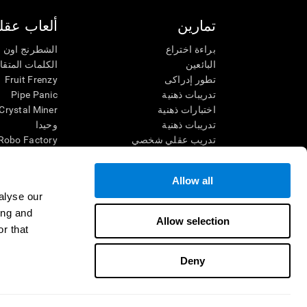
تمارين
ألعاب عقلي
براءة اختراع
الشطرنج اون ل
البائعين
الكلمات المتق
تطور إدراكى
Fruit Frenzy
تدريبات ذهنية
Pipe Panic
اختبارات ذهنية
Crystal Miner
تدريبات ذهنية
وحيدا
تدريب عقلي شخصي
Robo Factory
تدريب ذهنى
Ant Escape
العاب الرياضيات الممتعة
يقودني للجنون
Allow all
فهم القراءة
الكلمات المتقا
alyse our
الأطفال الموهوبون
قم بالمطابقة
ing and
معارك الدماغ
فوضى الرياضي
Allow selection
r that
اختبار الذكاء
سباق الرخام
التنس الموسي
Deny
شروط الاستخدام
السياسة الخصوصية
فريق الإدارة
غرفة أخبار