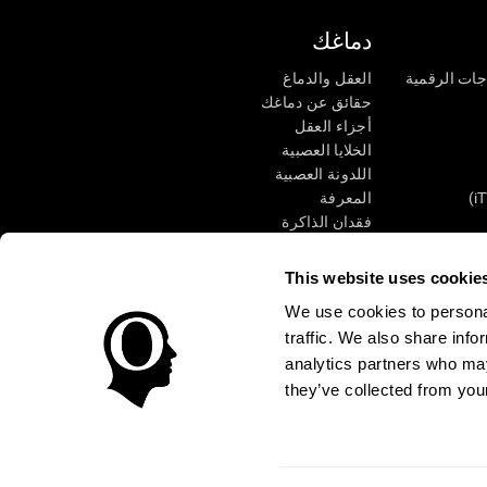
دماغك
جات الرقمية
العقل والدماغ
حقائق عن دماغك
أجزاء العقل
الخلايا العصبية
اللدونة العصبية
المعرفة
فقدان الذاكرة
كبار
الإعاقة الذهنية
وظائف ذهنية
This website uses cookie
الأعمال التنفيذيّة
We use cookies to personal
الإدراك الحسى
traffic. We also share info
الانتباه
analytics partners who may
they’ve collected from your
الوصول
مركز الثقة