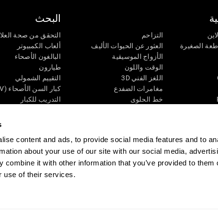
ة
البحث
اين
التزاحم
التحقق من صحة العلا
اطعة الصغيرة
العثور عن الحيوات الأليف
ألعاب الكمبيوتر
الأزواج الموسيقية
البالغون الأصحاء
الوقت واللون
طيارون
اللغز الفني 3D
التقييم الشمولي
مغامرات الضفدع
كبار السن الأصحاء (iTV)
خط الحلوى
التدريب للكبار
لغز
الحالة المعرفية عند ال
الأرقام
المراجعة المستمرة
s
طعة البصرية
لون النحلة
تصنيف SG4D
ise content and ads, to provide social media features and to an
اللعبة العقلية: تفجير البالونات
rmation about your use of our site with our social media, advertis
ات
ألعاب الذكاء
 combine it with other information that you’ve provided to them o
ألعاب اون لاين من آجل الذاكرة
 use of their services.
قي
ألعاب عقلية
 CogniFit
Media Kit
كن حليفا
كن بائعًا
إتصل بنا
مساعدة
بيان إمكانية 