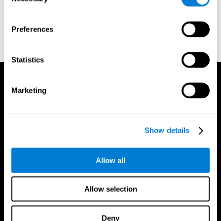
Selection
المراجع
Preferences
Stroop, J. R (1935). Studies of interference in serial verbal
reactions. Journal of experimental psychology, 18(6), 643
Statistics
Marketing
Show details
Allow all
Allow selection
Deny