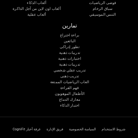
فوضى الرياضيات
ألعاب الذكاء
سباق الرخام
ألعاب اون لاين من آجل الذاكرة
التنس الموسيقي
ألعاب عقلية
تمارين
براءة اختراع
البائعين
تطور إدراكى
تدريبات ذهنية
اختبارات ذهنية
تدريبات ذهنية
تدريب عقلي شخصي
تدريب ذهنى
العاب الرياضيات الممتعة
فهم القراءة
الأطفال الموهوبون
معارك الدماغ
اختبار الذكاء
شروط الاستخدام
السياسة الخصوصية
فريق الإدارة
غرفة أخبار CogniFit