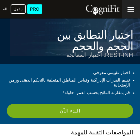
PRO
دخول
العرب
اختبار التطابق بين
الحجم والحجم
REST-INH: اختبار المعالجة
اختبار تقييمى معرفى
تقييم القدرات الإدراكية وقياس المناطق المتعلقة بالتحكم الذهنى وزمن
الإستجابة
قم بمقارنة النتائج بحسب العمر. حاوله!
البدء الآن
المواصفات التقنية للمهمة