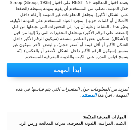
يعتمد اختبار المعالجة REST-INH على اختبار Stroop (Stroop, 1935).
خلال المهمة، نطلب من المستخدم أن يقوم بمهمة بسيطة (الضغط
على الشكل الأكبر)، بتجاهل المعلومات غير المهمة (أرقام داخل
الأشكال أو كلمات حولها). بمجرد اعتياد المستخدم على المهمة الأولية،
يتغيّر هدف النشاط وعليه أن يرد إلى التحفيزات التي تجاهلها من قبل
(الضغط على الرقم الأكبر) ويتجاهل التحفيزات التي ردّ إليها من قبل
(الأشكال). ستكون بعض العناصر متسقة (سيكون الرقم الأكبر داخل
الشكل الأكبر أو أقل قيمة أو أصفر حجم)، والبعض الآخر سيكون غير
متسق (سيكون الرقم الأكبر داخل الشكل الأصغر أو بالعكس). إنّه
يسمح قياس القدرة على الكبت واللدونة المعرفية للمستخدم.
ابدأ المهمة
لمزيد من المعلومات حول المتغيرات التي يتم قياسها في هذه
المهمة ، اقرأ هذا
المستند
.
المهارات المعرفيةالمقيّمة:
الكبت، المراقبة، اللدونة المعرفية، سرعة المعالجة وزمن الرد.