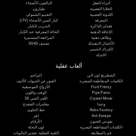
أجزاء العقل
البالغون الأصحاء
الخلايا العصبية
طيارون
اللدونة العصبية
التقييم الشمولي
المعرفة
كبار السن الأصحاء (iTV)
فقدان الذاكرة
التدريب للكبار
الإعاقة الذهنية
الحالة المعرفية عند الكبار
وظائف ذهنية
المراجعة المستمرة
الأعمال التنفيذيّة
تصنيف SG4D
الإدراك الحسى
الانتباه
ألعاب عقلية
الشطرنج اون لاين
التزاحم
الكلمات المتقاطعة الصغيرة
العثور عن الحيوات الأليف
Fruit Frenzy
الأزواج الموسيقية
Pipe Panic
الوقت واللون
Crystal Miner
اللغز الفني 3D
وحيدا
مغامرات الضفدع
Robo Factory
خط الحلوى
Ant Escape
لغز
يقودني للجنون
الأرقام
الكلمات المتقاطعة البصرية
لون النحلة
قم بالمطابقة
اللعبة العقلية: تفجير البالونات