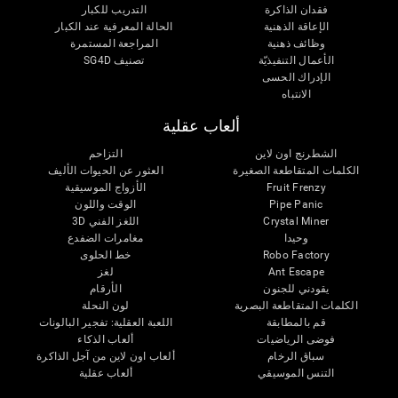
فقدان الذاكرة
التدريب للكبار
الإعاقة الذهنية
الحالة المعرفية عند الكبار
وظائف ذهنية
المراجعة المستمرة
الأعمال التنفيذيّة
تصنيف SG4D
الإدراك الحسى
الانتباه
ألعاب عقلية
الشطرنج اون لاين
التزاحم
الكلمات المتقاطعة الصغيرة
العثور عن الحيوات الأليف
Fruit Frenzy
الأزواج الموسيقية
Pipe Panic
الوقت واللون
Crystal Miner
اللغز الفني 3D
وحيدا
مغامرات الضفدع
Robo Factory
خط الحلوى
Ant Escape
لغز
يقودني للجنون
الأرقام
الكلمات المتقاطعة البصرية
لون النحلة
قم بالمطابقة
اللعبة العقلية: تفجير البالونات
فوضى الرياضيات
ألعاب الذكاء
سباق الرخام
ألعاب اون لاين من آجل الذاكرة
التنس الموسيقي
ألعاب عقلية