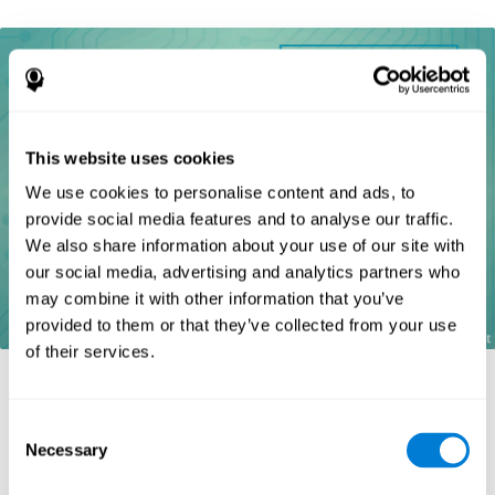
This website uses cookies
We use cookies to personalise content and ads, to
provide social media features and to analyse our traffic.
We also share information about your use of our site with
our social media, advertising and analytics partners who
may combine it with other information that you’ve
provided to them or that they’ve collected from your use
of their services.
مراجع
Goldstein, F. C., Green, J., Presley, R. M., O'Jile, J., et al.
Consent
(1996). Cognitive estimation in patients with Alzheimer's
Necessary
Selection
disease. Neuropsychiatry, Neuropsychology, & Behavioral
Neurology, 9(1), 35–42.