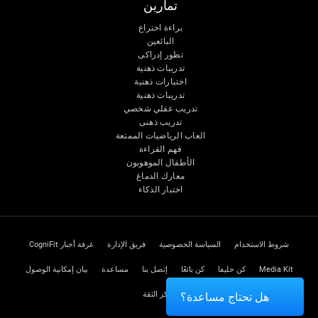
تمارين
براءة اختراع
البائعين
تطور إدراكى
تدريبات ذهنية
اختبارات ذهنية
تدريبات ذهنية
تدريب عقلي شخصي
تدريب ذهنى
العاب الرياضيات الممتعة
فهم القراءة
الأطفال الموهوبون
معارك الدماغ
اختبار الذكاء
شروط الاستخدام
السياسة الخصوصية
فريق الإدارة
غرفة أخبار CogniFit
Media Kit
كن حليفا
كن بائعًا
إتصل بنا
مساعدة
بيان إمكانية الوصول
مركز الثقة
هل تحتاج مساعدة؟