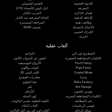
اللدونة العصبية
التقييم الشمولي
المعرفة
كبار السن الأصحاء (iTV)
فقدان الذاكرة
التدريب للكبار
الإعاقة الذهنية
الحالة المعرفية عند الكبار
وظائف ذهنية
المراجعة المستمرة
الأعمال التنفيذيّة
تصنيف SG4D
الإدراك الحسى
الانتباه
ألعاب عقلية
الشطرنج اون لاين
التزاحم
الكلمات المتقاطعة الصغيرة
العثور عن الحيوات الأليف
Fruit Frenzy
الأزواج الموسيقية
Pipe Panic
الوقت واللون
Crystal Miner
اللغز الفني 3D
وحيدا
مغامرات الضفدع
Robo Factory
خط الحلوى
Ant Escape
لغز
يقودني للجنون
الأرقام
الكلمات المتقاطعة البصرية
لون النحلة
قم بالمطابقة
اللعبة العقلية: تفجير البالونات
فوضى الرياضيات
ألعاب الذكاء
سباق الرخام
ألعاب اون لاين من آجل الذاكرة