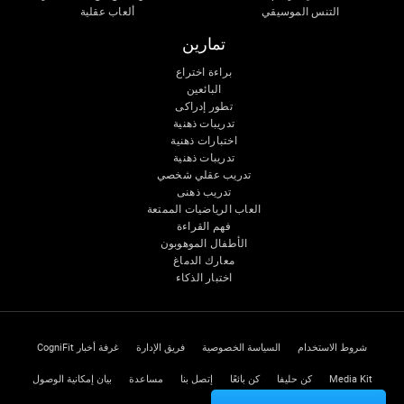
التنس الموسيقي
ألعاب عقلية
تمارين
براءة اختراع
البائعين
تطور إدراكى
تدريبات ذهنية
اختبارات ذهنية
تدريبات ذهنية
تدريب عقلي شخصي
تدريب ذهنى
العاب الرياضيات الممتعة
فهم القراءة
الأطفال الموهوبون
معارك الدماغ
اختبار الذكاء
شروط الاستخدام
السياسة الخصوصية
فريق الإدارة
غرفة أخبار CogniFit
Media Kit
كن حليفا
كن بائعًا
إتصل بنا
مساعدة
بيان إمكانية الوصول