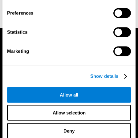
Shepard, R. N., & Teghtsoonian, M. (1961). Retention of
information under conditions approaching a steady state.
Preferences
Journal of Experimental Psychology, 62(3), 302–309.
https://doi.org/10.1037/h0048606
Statistics
Marketing
Show details
Allow all
Allow selection
Deny