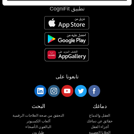
تطبيق CogniFit
تابعونا على
دماغك
البحث
العقل والدماغ
التحقق من صحة العلاجات الرقمية
حقائق عن دماغك
ألعاب الكمبيوتر
أجزاء العقل
البالغون الأصحاء
الخلايا العصبية
طيارون