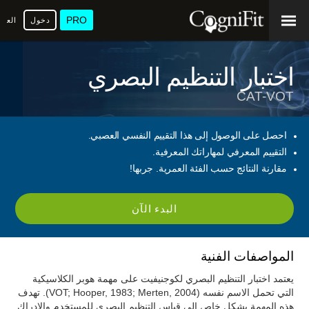
PRO
دخول
العرب
اختبار التنظيم البصري
CAT-VOT
احصل على الوصول إلى هذا التقييم النفسي العصبي.
التقييم المعرفي لمهاراتك المعرفية.
مقارنة النتائج حسب الفئة العمرية. جربها!
البدء الآن
المواصفات الفنية
يعتمد اختبار التنظيم البصري لكوجنيفيت على مهمة هوبر الكلاسيكية
التي تحمل الاسم نفسه (VOT; Hooper, 1983; Merten, 2004). تهدف
هذه المهمة بشكل خاص إلى قياس التنظيم البصري للمستخدم والإدراك