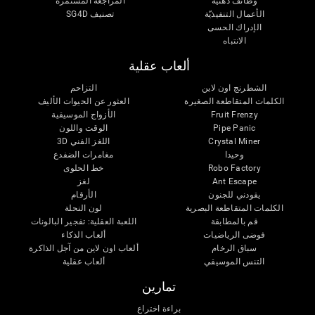
وظائف ذهنية
المراجعة المستمرة
الأعمال التنفيذيّة
تصنيف SG4D
الإدراك الحسى
الانتباه
ألعاب عقلية
الشطرنج اون لاين
التزاحم
الكلمات المتقاطعة الصغيرة
العثور عن الحيوات الأليف
Fruit Frenzy
الأزواج الموسيقية
Pipe Panic
الوقت واللون
Crystal Miner
اللغز الفني 3D
وحيدا
مغامرات الضفدع
Robo Factory
خط الحلوى
Ant Escape
لغز
يقودني للجنون
الأرقام
الكلمات المتقاطعة البصرية
لون النحلة
قم بالمطابقة
اللعبة العقلية: تفجير البالونات
فوضى الرياضيات
ألعاب الذكاء
سباق الرخام
ألعاب اون لاين من آجل الذاكرة
التنس الموسيقي
ألعاب عقلية
تمارين
براءة اختراع