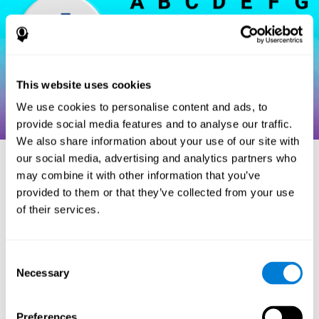
This website uses cookies
We use cookies to personalise content and ads, to
provide social media features and to analyse our traffic.
We also share information about your use of our site with
our social media, advertising and analytics partners who
may combine it with other information that you’ve
مراجع
provided to them or that they’ve collected from your use
of their services.
Hooper, H. E. (1983). Hooper Visual Organization Test Manual.
Los Angeles, CA: Western Psychological Services.
Consent
Merten, T. (2004). A Short Version of the Hooper Visual
Necessary
Organization Test: Reliability and Validity. Applied
Selection
neuropsychology, 11(2), 99-102.
https://doi.org/10.1207/s15324826an1102_5
Preferences