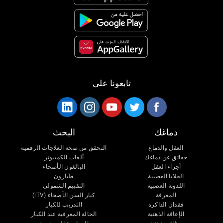
تابعونا على
دماغك
البحث
العقل والدماغ
التحقق من صحة العلاجات الرقمية
حقائق عن دماغك
ألعاب الكمبيوتر
أجزاء العقل
البالغون الأصحاء
الخلايا العصبية
طيارون
اللدونة العصبية
التقييم الشمولي
المعرفة
كبار السن الأصحاء (iTV)
فقدان الذاكرة
التدريب للكبار
الإعاقة الذهنية
الحالة المعرفية عند الكبار