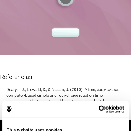
Referencias
Deary, I. J., Liewald, D., & Nissan, J. (2010). A free, easy-to-use,
computer-based simple and four-choice reaction time
programme: The Deary-Liewald reaction time task. Behavior
Research Methods, 43(1), 258-268.
https://doi.org/10.3758/s13428-010-0024-1
This website uses cookies