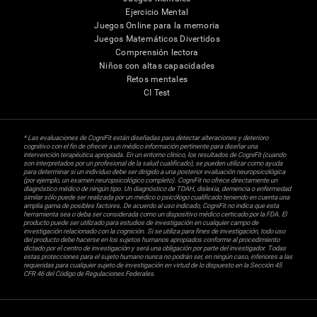
Ejercicio Mental
Juegos Online para la memoria
Juegos Matemáticos Divertidos
Comprensión lectora
Niños con altas capacidades
Retos mentales
CI Test
* Las evaluaciones de CogniFit están diseñadas para detectar alteraciones y deterioro
cognitivo con el fin de ofrecer a un médico información pertinente para diseñar una
intervención terapéutica apropiada. En un entorno clínico, los resultados de CogniFit (cuando
son interpretados por un profesional de la salud cualificado), se pueden utilizar como ayuda
para determinar si un individuo debe ser dirigido a una posterior evaluación neuropsicológica
(por ejemplo, un examen neuropsicológico completo). CogniFit no ofrece directamente un
diagnóstico médico de ningún tipo. Un diagnóstico de TDAH, dislexia, demencia o enfermedad
similar sólo puede ser realizada por un médico o psicólogo cualificado teniendo en cuenta una
amplia gama de posibles factores. De acuerdo al uso indicado, CogniFit no indica que esta
herramienta sea o deba ser considerada como un dispositivo médico certicado por la FDA. El
producto puede ser utilizado para estudios de investigación en cualquier campo de
investigación relacionado con la cognición. Si se utiliza para fines de investigación, todo uso
del producto debe hacerse en los sujetos humanos apropiados conforme al procedimiento
dictado por el centro de investigación y será una obligación por parte del investigador. Todas
estas protecciones para el sujeto humano nunca no podrán ser, en ningún caso, inferiores a las
requeridas para cualquier sujeto de investigación en virtud de lo dispuesto en la Sección 45
CFR 46 del Código de Regulaciones Federales.