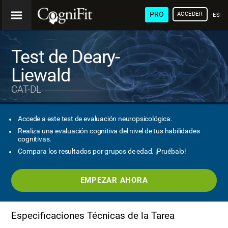
PRO
ACCEDER
ESP
Test de Deary-
Liewald
CAT-DL
Accede a este test de evaluación neuropsicológica.
Realiza una evaluación cognitiva del nivel de tus habilidades
cognitivas.
Compara los resultados por grupos de edad. ¡Pruébalo!
EMPEZAR AHORA
Especificaciones Técnicas de la Tarea