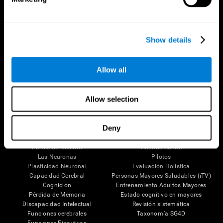
Show details
Síguenos en
Allow all
Allow selection
Tu Cerebro
Investigación
Deny
El Cerebro Humano
Validación de las Terapias Digitales
Mente y Cerebro
Juegos de Ordenador
Partes del cerebro
Adultos Sanos
Las Neuronas
Pilotos
Plasticidad Neuronal
Evaluación Holistica
Capacidad Cerebral
Personas Mayores Saludables (iTV)
Cognición
Entrenamiento Adultos Mayores
Pérdida de Memoria
Estado cognitivo en mayores
Discapacidad Intelectual
Revisión sistemática
Funciones cerebrales
Taxonomía SG4D