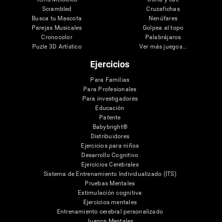
Scrambled
Cruzafichas
Busca tu Mascota
Nenúfares
Parejas Musicales
Golpea al topo
Cronocolor
Palabrájaros
Puzle 3D Artístico
Ver más juegos...
Ejercicios
Para Familias
Para Profesionales
Para investigadores
Educación
Patente
Babybright®
Distribuidores
Ejercicios para niños
Desarrollo Cognitivo
Ejercicios Cerebrales
Sistema de Entrenamiento Individualizado (ITS)
Pruebas Mentales
Estimulación cognitiva
Ejercicios mentales
Entrenamiento cerebral personalizado
Juegos Mentales