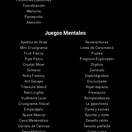
Funciones Ejecutivas
Coordinación
Memoria
Percepción
Atención
Juegos Mentales
Ajedrez en línea
Ranaventuras
Mini Crucigrama
Línea de Caramelos
Fruit Frenzy
Puzles
Pipe Panic
Pingüino Explorador
Crystal Miner
Dígitos
Solitario
Zumbalú
Robo Factory
Explotaglobos
Ant Escape
Encrucijada
Treasure Island
Hiper-espacio
Neon Lights
Frescazoo
Vuélveme Loco
Rompecabezas
Crucigrama Visual
La gasolinera
Emparéjalo
Pares y sumas
Space Rescue
Apunta y resta
Caos Matemático
Desafío ratón
Carrera de Canicas
Tensión perfecta
Tenis Melódico
Corta y cae