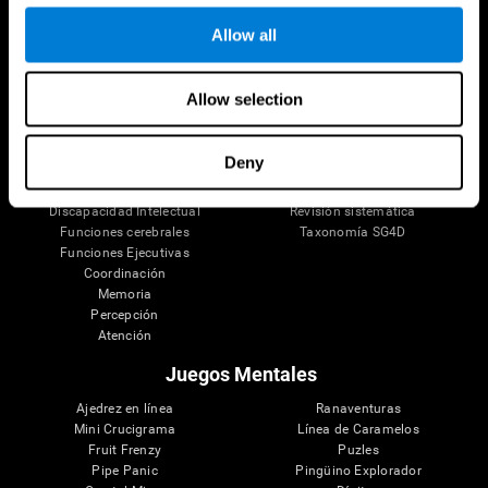
Tu Cerebro
Investigación
Allow all
El Cerebro Humano
Validación de las Terapias Digitales
Mente y Cerebro
Juegos de Ordenador
Partes del cerebro
Adultos Sanos
Allow selection
Las Neuronas
Pilotos
Plasticidad Neuronal
Evaluación Holistica
Capacidad Cerebral
Personas Mayores Saludables (iTV)
Deny
Cognición
Entrenamiento Adultos Mayores
Pérdida de Memoria
Estado cognitivo en mayores
Discapacidad Intelectual
Revisión sistemática
Funciones cerebrales
Taxonomía SG4D
Funciones Ejecutivas
Coordinación
Memoria
Percepción
Atención
Juegos Mentales
Ajedrez en línea
Ranaventuras
Mini Crucigrama
Línea de Caramelos
Fruit Frenzy
Puzles
Pipe Panic
Pingüino Explorador