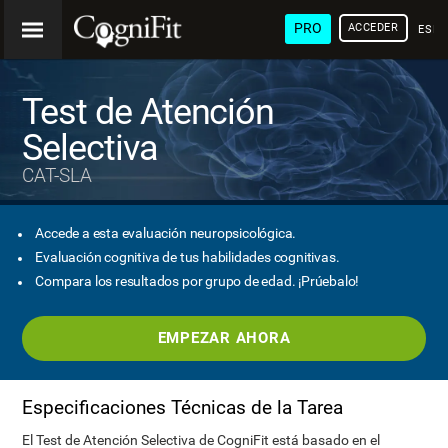
PRO
ACCEDER
ESP
Test de Atención
Selectiva
CAT-SLA
Accede a esta evaluación neuropsicológica.
Evaluación cognitiva de tus habilidades cognitivas.
Compara los resultados por grupo de edad. ¡Prúebalo!
EMPEZAR AHORA
Especificaciones Técnicas de la Tarea
El Test de Atención Selectiva de CogniFit está basado en el