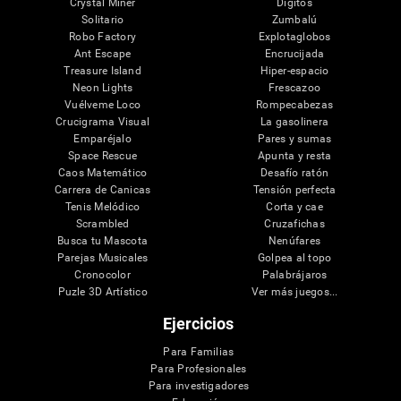
Crystal Miner
Dígitos
Solitario
Zumbalú
Robo Factory
Explotaglobos
Ant Escape
Encrucijada
Treasure Island
Hiper-espacio
Neon Lights
Frescazoo
Vuélveme Loco
Rompecabezas
Crucigrama Visual
La gasolinera
Emparéjalo
Pares y sumas
Space Rescue
Apunta y resta
Caos Matemático
Desafío ratón
Carrera de Canicas
Tensión perfecta
Tenis Melódico
Corta y cae
Scrambled
Cruzafichas
Busca tu Mascota
Nenúfares
Parejas Musicales
Golpea al topo
Cronocolor
Palabrájaros
Puzle 3D Artístico
Ver más juegos...
Ejercicios
Para Familias
Para Profesionales
Para investigadores