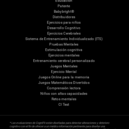
Educación
Patente
Babybright®
Distribuidores
Ejercicios para niños
Desarrollo Cognitivo
Ejercicios Cerebrales
Sistema de Entrenamiento Individualizado (ITS)
Pruebas Mentales
Estimulación cognitiva
Ejercicios mentales
Entrenamiento cerebral personalizado
Juegos Mentales
Ejercicio Mental
Juegos Online para la memoria
Juegos Matemáticos Divertidos
Comprensión lectora
Niños con altas capacidades
Retos mentales
CI Test
* Las evaluaciones de CogniFit están diseñadas para detectar alteraciones y deterioro
cognitivo con el fin de ofrecer a un médico información pertinente para diseñar una