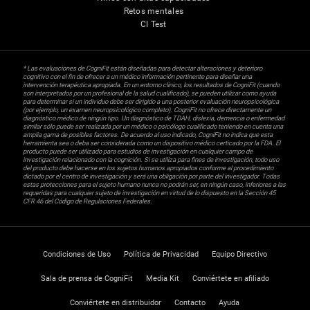
Retos mentales
CI Test
* Las evaluaciones de CogniFit están diseñadas para detectar alteraciones y deterioro
cognitivo con el fin de ofrecer a un médico información pertinente para diseñar una
intervención terapéutica apropiada. En un entorno clínico, los resultados de CogniFit (cuando
son interpretados por un profesional de la salud cualificado), se pueden utilizar como ayuda
para determinar si un individuo debe ser dirigido a una posterior evaluación neuropsicológica
(por ejemplo, un examen neuropsicológico completo). CogniFit no ofrece directamente un
diagnóstico médico de ningún tipo. Un diagnóstico de TDAH, dislexia, demencia o enfermedad
similar sólo puede ser realizada por un médico o psicólogo cualificado teniendo en cuenta una
amplia gama de posibles factores. De acuerdo al uso indicado, CogniFit no indica que esta
herramienta sea o deba ser considerada como un dispositivo médico certicado por la FDA. El
producto puede ser utilizado para estudios de investigación en cualquier campo de
investigación relacionado con la cognición. Si se utiliza para fines de investigación, todo uso
del producto debe hacerse en los sujetos humanos apropiados conforme al procedimiento
dictado por el centro de investigación y será una obligación por parte del investigador. Todas
estas protecciones para el sujeto humano nunca no podrán ser, en ningún caso, inferiores a las
requeridas para cualquier sujeto de investigación en virtud de lo dispuesto en la Sección 45
CFR 46 del Código de Regulaciones Federales.
Condiciones de Uso
Política de Privacidad
Equipo Directivo
Sala de prensa de CogniFit
Media Kit
Conviértete en afiliado
Conviértete en distribuidor
Contacto
Ayuda