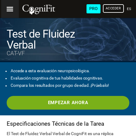
PRO
ACCEDER
ESP
Test de Fluidez
Verbal
CAT-VF
Accede a esta evaluación neuropsicológica.
Evaluación cognitiva de tus habilidades cognitivas.
Compara los resultados por grupo de edad. ¡Prúebalo!
EMPEZAR AHORA
Especificaciones Técnicas de la Tarea
El Test de Fluidez Verbal Verbal de CogniFit es una réplica