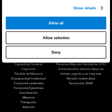
Show details
Síguenos en
Allow all
Tu Cerebro
Investigación
Allow selection
El Cerebro Humano
Validación de las Terapias Digitales
Mente y Cerebro
Juegos de Ordenador
Partes del cerebro
Adultos Sanos
Deny
Las Neuronas
Pilotos
Plasticidad Neuronal
Evaluación Holistica
Capacidad Cerebral
Personas Mayores Saludables (iTV)
Cognición
Entrenamiento Adultos Mayores
Pérdida de Memoria
Estado cognitivo en mayores
Discapacidad Intelectual
Revisión sistemática
Funciones cerebrales
Taxonomía SG4D
Funciones Ejecutivas
Coordinación
Memoria
Percepción
Atención