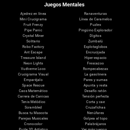
Juegos Mentales
Ajedrez en línea
Ranaventuras
Mini Crucigrama
Línea de Caramelos
Fruit Frenzy
Puzles
Pipe Panic
Pingüino Explorador
Crystal Miner
Dígitos
Solitario
Zumbalú
Robo Factory
Explotaglobos
Ant Escape
Encrucijada
Treasure Island
Hiper-espacio
Neon Lights
Frescazoo
Vuélveme Loco
Rompecabezas
Crucigrama Visual
La gasolinera
Emparéjalo
Pares y sumas
Space Rescue
Apunta y resta
Caos Matemático
Desafío ratón
Carrera de Canicas
Tensión perfecta
Tenis Melódico
Corta y cae
Scrambled
Cruzafichas
Busca tu Mascota
Nenúfares
Parejas Musicales
Golpea al topo
Cronocolor
Palabrájaros
Puzle 3D Artístico
Ver más juegos...