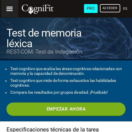
PRO
ACCEDER
ESP
Test de memoria
léxica
REST-COM: Test de Indagación
Test cognitivo que evalúa las áreas cognitivas relacionadas con
memoria y la capacidad de denominación.
Test cognitivo que mide de forma exhaustiva las habilidades
cognitivas.
Compara los resultados por grupos de edad. ¡Pruébalo!
EMPEZAR AHORA
Especificaciones técnicas de la tarea