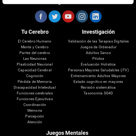
Síguenos en
Tu Cerebro
Investigación
El Cerebro Humano
Validación de las Terapias Digitales
Mente y Cerebro
Juegos de Ordenador
Partes del cerebro
Adultos Sanos
Las Neuronas
Pilotos
Plasticidad Neuronal
Evaluación Holistica
Capacidad Cerebral
Personas Mayores Saludables (iTV)
Cognición
Entrenamiento Adultos Mayores
Pérdida de Memoria
Estado cognitivo en mayores
Discapacidad Intelectual
Revisión sistemática
Funciones cerebrales
Taxonomía SG4D
Funciones Ejecutivas
Coordinación
Memoria
Percepción
Atención
Juegos Mentales