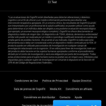
CI Test
* Las evaluaciones de CogniFit están diseñadas para detectar alteraciones y deterioro
cognitivo con el fin de ofrecer a un médico información pertinente para diseñar una
intervención terapéutica apropiada. En un entorno clínico, los resultados de CogniFit (cuando
son interpretados por un profesional de la salud cualificado), se pueden utilizar como ayuda
para determinar si un individuo debe ser dirigido a una posterior evaluación neuropsicológica
(por ejemplo, un examen neuropsicológico completo). CogniFit no ofrece directamente un
diagnóstico médico de ningún tipo. Un diagnóstico de TDAH, dislexia, demencia o enfermedad
similar sólo puede ser realizada por un médico o psicólogo cualificado teniendo en cuenta una
amplia gama de posibles factores. De acuerdo al uso indicado, CogniFit no indica que esta
herramienta sea o deba ser considerada como un dispositivo médico certicado por la FDA. El
producto puede ser utilizado para estudios de investigación en cualquier campo de
investigación relacionado con la cognición. Si se utiliza para fines de investigación, todo uso
del producto debe hacerse en los sujetos humanos apropiados conforme al procedimiento
dictado por el centro de investigación y será una obligación por parte del investigador. Todas
estas protecciones para el sujeto humano nunca no podrán ser, en ningún caso, inferiores a las
requeridas para cualquier sujeto de investigación en virtud de lo dispuesto en la Sección 45
CFR 46 del Código de Regulaciones Federales.
Condiciones de Uso
Política de Privacidad
Equipo Directivo
Sala de prensa de CogniFit
Media Kit
Conviértete en afiliado
Conviértete en distribuidor
Contacto
Ayuda
Declaración de Accesibilidad
Centro de Confianza