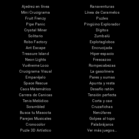
Ajedrez en línea
Ranaventuras
Mini Crucigrama
Línea de Caramelos
Fruit Frenzy
Puzles
Pipe Panic
Pingüino Explorador
Crystal Miner
Dígitos
Solitario
Zumbalú
Robo Factory
Explotaglobos
Ant Escape
Encrucijada
Treasure Island
Hiper-espacio
Neon Lights
Frescazoo
Vuélveme Loco
Rompecabezas
Crucigrama Visual
La gasolinera
Emparéjalo
Pares y sumas
Space Rescue
Apunta y resta
Caos Matemático
Desafío ratón
Carrera de Canicas
Tensión perfecta
Tenis Melódico
Corta y cae
Scrambled
Cruzafichas
Busca tu Mascota
Nenúfares
Parejas Musicales
Golpea al topo
Cronocolor
Palabrájaros
Puzle 3D Artístico
Ver más juegos...