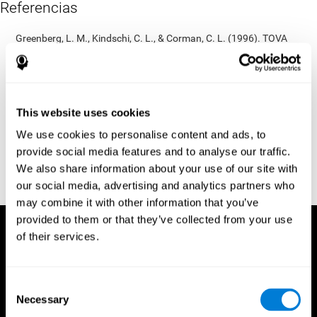
Referencias
Greenberg, L. M., Kindschi, C. L., & Corman, C. L. (1996). TOVA
test of variables of attention: clinical guide. St. Paul, MN: TOVA
Research Foundation.
Kaplan, E., Goodglass, H., Weintraub, S. (1983). Boston Naming
Test. Philadelphia: Lea & Febiger.
This website uses cookies
Schmidt, M. (1994). Rey auditory verbal learning test: a
We use cookies to personalise content and ads, to
handbook. Los Angeles: Western Psychological Services.
provide social media features and to analyse our traffic.
Wechsler, D. (1997). WAIS-III: Wechsler Adult Intelligence Scale -
We also share information about your use of our site with
Third edition administration and scoring manual. San Antonio,
our social media, advertising and analytics partners who
TX: Psychological Corporation.
may combine it with other information that you’ve
provided to them or that they’ve collected from your use
of their services.
Consent
Necessary
Selection