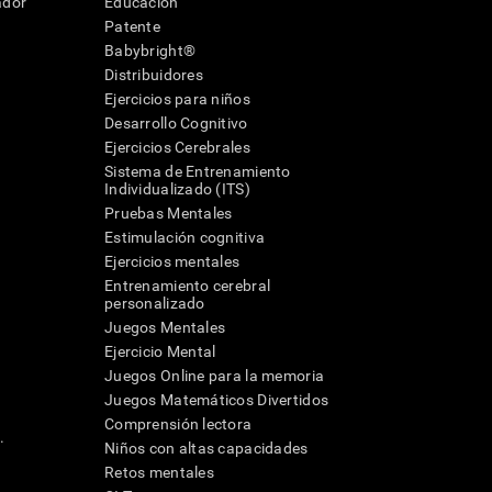
ador
Educación
Patente
Babybright®
Distribuidores
Ejercicios para niños
Desarrollo Cognitivo
Ejercicios Cerebrales
Sistema de Entrenamiento
Individualizado (ITS)
Pruebas Mentales
Estimulación cognitiva
Ejercicios mentales
Entrenamiento cerebral
a
personalizado
Juegos Mentales
Ejercicio Mental
Juegos Online para la memoria
Juegos Matemáticos Divertidos
Comprensión lectora
.
Niños con altas capacidades
Retos mentales