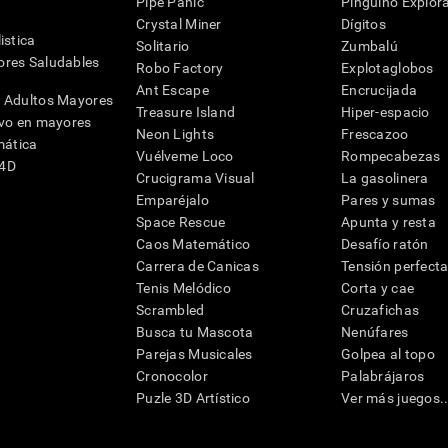
Pipe Panic
Pingüino Explor
Crystal Miner
Dígitos
istica
Solitario
Zumbalú
res Saludables
Robo Factory
Explotaglobos
Ant Escape
Encrucijada
 Adultos Mayores
Treasure Island
Hiper-espacio
ivo en mayores
Neon Lights
Frescazoo
mática
Vuélveme Loco
Rompecabezas
G4D
Crucigrama Visual
La gasolinera
Emparéjalo
Pares y sumas
Space Rescue
Apunta y resta
Caos Matemático
Desafío ratón
Carrera de Canicas
Tensión perfect
Tenis Melódico
Corta y cae
Scrambled
Cruzafichas
Busca tu Mascota
Nenúfares
Parejas Musicales
Golpea al topo
Cronocolor
Palabrájaros
Puzle 3D Artístico
Ver más juegos..