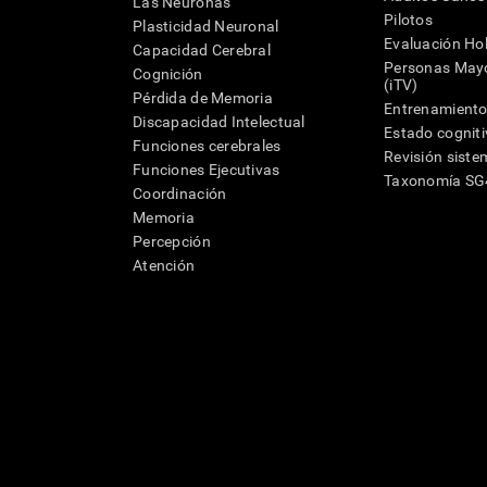
Las Neuronas
Pilotos
Plasticidad Neuronal
Evaluación Hol
Capacidad Cerebral
Personas Mayo
Cognición
(iTV)
Pérdida de Memoria
Entrenamiento
Discapacidad Intelectual
Estado cognit
Funciones cerebrales
Revisión siste
Funciones Ejecutivas
Taxonomía S
Coordinación
Memoria
Percepción
Atención