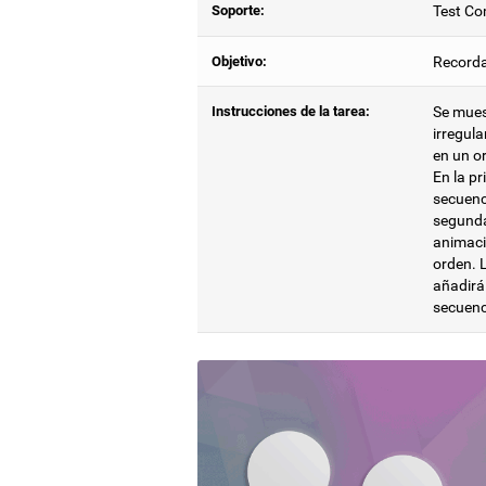
Soporte:
Test Co
Objetivo:
Recorda
Instrucciones de la tarea:
Se mues
irregula
en un o
En la pr
secuenc
segunda
animaci
orden. 
añadirá
secuenc