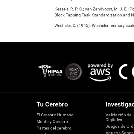
Kessels, R. P. C.; van Zandvoort, M. J. E.; P
Block-Tapping Task: Standardization and N
Wechsler, D. (1945). Wechsler memory scal
Tu Cerebro
Investiga
El Cerebro Humano
Validación de 
Digitales
Mente y Cerebro
Juegos de Or
Partes del cerebro
Adultos Sanos