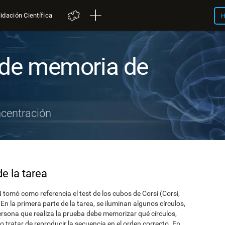
idación Científica
H
 de memoria de
centración
e la tarea
mó como referencia el test de los cubos de Corsi (Corsi,
 En la primera parte de la tarea, se iluminan algunos círculos,
persona que realiza la prueba debe memorizar qué círculos,
o tratar de reproducir la secuencia en el orden correcto. En