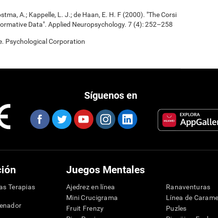
ostma, A.; Kappelle, L. J.; de Haan, E. H. F (2000). "The Corsi
ormative Data". Applied Neuropsychology. 7 (4): 252–258
e. Psychological Corporation
Síguenos en
ción
Juegos Mentales
las Terapias
Ajedrez en línea
Ranaventuras
Mini Crucigrama
Línea de Carame
denador
Fruit Frenzy
Puzles