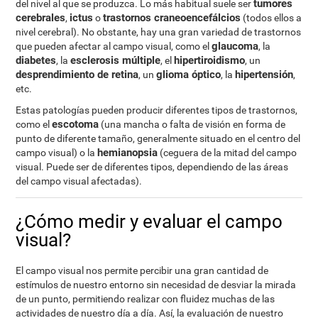
tumores
del nivel al que se produzca. Lo más habitual suele ser
cerebrales
ictus
trastornos craneoencefálcios
,
o
(todos ellos a
nivel cerebral). No obstante, hay una gran variedad de trastornos
glaucoma
que pueden afectar al campo visual, como el
, la
diabetes
esclerosis múltiple
hipertiroidismo
, la
, el
, un
desprendimiento de retina
glioma óptico
hipertensión
, un
, la
,
etc.
Estas patologías pueden producir diferentes tipos de trastornos,
escotoma
como el
(una mancha o falta de visión en forma de
punto de diferente tamaño, generalmente situado en el centro del
hemianopsia
campo visual) o la
(ceguera de la mitad del campo
visual. Puede ser de diferentes tipos, dependiendo de las áreas
del campo visual afectadas).
¿Cómo medir y evaluar el campo
visual?
El campo visual nos permite percibir una gran cantidad de
estímulos de nuestro entorno sin necesidad de desviar la mirada
de un punto, permitiendo realizar con fluidez muchas de las
actividades de nuestro día a día. Así, la evaluación de nuestro