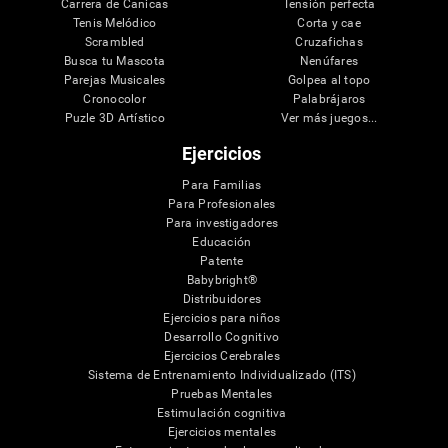
Carrera de Canicas
Tensión perfecta
Tenis Melódico
Corta y cae
Scrambled
Cruzafichas
Busca tu Mascota
Nenúfares
Parejas Musicales
Golpea al topo
Cronocolor
Palabrájaros
Puzle 3D Artístico
Ver más juegos...
Ejercicios
Para Familias
Para Profesionales
Para investigadores
Educación
Patente
Babybright®
Distribuidores
Ejercicios para niños
Desarrollo Cognitivo
Ejercicios Cerebrales
Sistema de Entrenamiento Individualizado (ITS)
Pruebas Mentales
Estimulación cognitiva
Ejercicios mentales