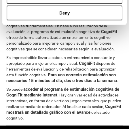
procesos de neurogénesis. Esto ha permitido la creación de un
programa de estimulación cognitiva personalizado
para las
Deny
necesidades de cada usuario. Este programa da comienzo por
una precisa evaluación del reconocimiento y otras funciones
cognitivas fundamentales. En base a los resultados de la
CogniFit
evaluación, el programa de estimulación cognitiva de
ofrece de forma automatizada un entrenamiento cognitivo
personalizado para mejorar el campo visual y las funciones
cognitivas que se consideren necesarias según la evaluación.
Es imprescindible llevar a cabo un entrenamiento constante y
CogniFit
apropiado para mejorar el campo visual.
dispone de
herramientas de evaluación y de rehabilitación para optimizar
Para una correcta estimulación son
esta función cognitiva.
necesarios 15 minutos al día, dos o tres días a la semana
.
acceder al programa de estimulación cognitiva de
Se puede
CogniFit mediante internet
. Hay gran variedad de actividades
interactivas, en forma de divertidos juegos mentales, que pueden
CogniFit
realizarse mediante ordenador. Al finalizar cada sesión,
mostrará un detallado gráfico con el avance
del estado
cognitivo.