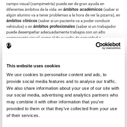
campo visual (campimetría) puede ser de gran ayuda en
ámbitos académicos
diferentes ámbitos de la vida: en
(saber si
algún alumno va a tener problemas a la hora de ver la pizarra), en
ámbitos clínicos
(saber si un paciente va a poder conducir
ámbitos profesionales
vehículos) o en
(saber si un trabajador
puede desempeñar adecuadamente trabajos con un alto
componente visual, como el de guardia de seguridad o
transportista).
Mediante una
completa evaluación neuropsicológica
podemos medir el campo visual y las diferentes habilidades
cognitivas
CogniFit
. El test que ofrece
para evaluar el campo
This website uses cookies
visual está basado en el test Useful Field of Vision (UFOV) y en
We use cookies to personalise content and ads, to
otras baterías de evaluación neuropsicológicas que miden el
campo visual. Este test se centra exclusivamente en medir el
provide social media features and to analyse our traffic.
campo de visión, aunque se requiere de atención, memoria visual
We also share information about your use of our site with
a corto plazo, percepción visual y percepción espacial.
our social media, advertising and analytics partners who
Test de Capacidad Visual WIFIVI
: En el centro de la pantalla
may combine it with other information that you’ve
aparecerá una silueta y desaparecerá rápidamente. Acto
provided to them or that they’ve collected from your use
seguido aparecerá dicha silueta acompañada de otras dos,
of their services.
en orden aleatorio y deberemos seleccionar cuál era la
silueta presentada en primer lugar. El tiempo durante el que