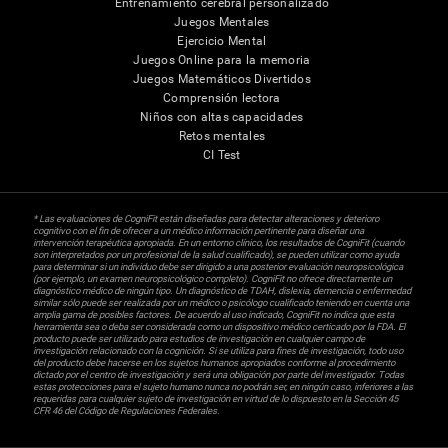
Entrenamiento cerebral personalizado
Juegos Mentales
Ejercicio Mental
Juegos Online para la memoria
Juegos Matemáticos Divertidos
Comprensión lectora
Niños con altas capacidades
Retos mentales
CI Test
* Las evaluaciones de CogniFit están diseñadas para detectar alteraciones y deterioro
cognitivo con el fin de ofrecer a un médico información pertinente para diseñar una
intervención terapéutica apropiada. En un entorno clínico, los resultados de CogniFit (cuando
son interpretados por un profesional de la salud cualificado), se pueden utilizar como ayuda
para determinar si un individuo debe ser dirigido a una posterior evaluación neuropsicológica
(por ejemplo, un examen neuropsicológico completo). CogniFit no ofrece directamente un
diagnóstico médico de ningún tipo. Un diagnóstico de TDAH, dislexia, demencia o enfermedad
similar sólo puede ser realizada por un médico o psicólogo cualificado teniendo en cuenta una
amplia gama de posibles factores. De acuerdo al uso indicado, CogniFit no indica que esta
herramienta sea o deba ser considerada como un dispositivo médico certicado por la FDA. El
producto puede ser utilizado para estudios de investigación en cualquier campo de
investigación relacionado con la cognición. Si se utiliza para fines de investigación, todo uso
del producto debe hacerse en los sujetos humanos apropiados conforme al procedimiento
dictado por el centro de investigación y será una obligación por parte del investigador. Todas
estas protecciones para el sujeto humano nunca no podrán ser, en ningún caso, inferiores a las
requeridas para cualquier sujeto de investigación en virtud de lo dispuesto en la Sección 45
CFR 46 del Código de Regulaciones Federales.