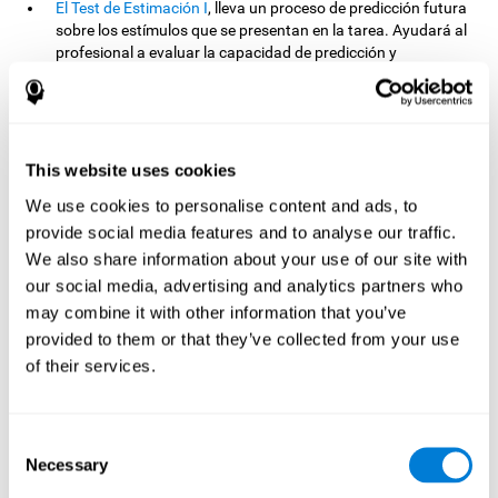
El Test de Estimación I
, lleva un proceso de predicción futura
sobre los estímulos que se presentan en la tarea. Ayudará al
profesional a evaluar la capacidad de predicción y
estimación futura sobre un objeto ante su velocidad,
recorrido y distancia. La tarea requiere prestar atención al
inicio del recorrido del estímulo, ya que eso marcará el
resultado de las puntuaciones en este ejercicio.
This website uses cookies
El Test de Estimación II
, predice otra manera de medir la
estimación. Esta vez, una estimación o predicción auditiva,
We use cookies to personalise content and ads, to
ya que dependerá de la atención auditiva y de la memoria a
provide social media features and to analyse our traffic.
corto plazo el óptimo resultado de la tarea. La tarea debe
We also share information about your use of our site with
realizarse en un lugar libre de ruidos externos y con plena
atención para escuchar el estímulo y predecir o estimar una
our social media, advertising and analytics partners who
medición.
may combine it with other information that you’ve
En el Test de Estimación III
, el usuario deberá predecir,
provided to them or that they’ve collected from your use
anticipar o suponer, la posición, la situación y la distancia
of their services.
entre las figuras que aparecen en la tarea. En este caso
atenderemos a la visión espacial que posee el sujeto así
como la capacidad para poder percibir la distancia y tamaño
Consent
de los objetos desde una perspectiva 3D.
Necessary
Selection