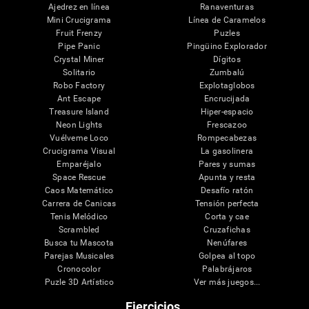
Ajedrez en línea
Ranaventuras
Mini Crucigrama
Línea de Caramelos
Fruit Frenzy
Puzles
Pipe Panic
Pingüino Explorador
Crystal Miner
Dígitos
Solitario
Zumbalú
Robo Factory
Explotaglobos
Ant Escape
Encrucijada
Treasure Island
Hiper-espacio
Neon Lights
Frescazoo
Vuélveme Loco
Rompecabezas
Crucigrama Visual
La gasolinera
Emparéjalo
Pares y sumas
Space Rescue
Apunta y resta
Caos Matemático
Desafío ratón
Carrera de Canicas
Tensión perfecta
Tenis Melódico
Corta y cae
Scrambled
Cruzafichas
Busca tu Mascota
Nenúfares
Parejas Musicales
Golpea al topo
Cronocolor
Palabrájaros
Puzle 3D Artístico
Ver más juegos...
Ejercicios