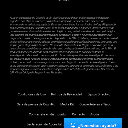
* Las evaluaciones de CogniFit están diseñadas para detectar alteraciones y deterioro
cognitivo con el fin de ofrecer a un médico información pertinente para diseñar una
intervención terapéutica apropiada. En un entorno clínico, los resultados de CogniFit (cuando
son interpretados por un profesional de la salud cualificado), se pueden utilizar como ayuda
para determinar si un individuo debe ser dirigido a una posterior evaluación neuropsicológica
(por ejemplo, un examen neuropsicológico completo). CogniFit no ofrece directamente un
diagnóstico médico de ningún tipo. Un diagnóstico de TDAH, dislexia, demencia o enfermedad
similar sólo puede ser realizada por un médico o psicólogo cualificado teniendo en cuenta una
amplia gama de posibles factores. De acuerdo al uso indicado, CogniFit no indica que esta
herramienta sea o deba ser considerada como un dispositivo médico certicado por la FDA. El
producto puede ser utilizado para estudios de investigación en cualquier campo de
investigación relacionado con la cognición. Si se utiliza para fines de investigación, todo uso
del producto debe hacerse en los sujetos humanos apropiados conforme al procedimiento
dictado por el centro de investigación y será una obligación por parte del investigador. Todas
estas protecciones para el sujeto humano nunca no podrán ser, en ningún caso, inferiores a las
requeridas para cualquier sujeto de investigación en virtud de lo dispuesto en la Sección 45
CFR 46 del Código de Regulaciones Federales.
Condiciones de Uso
Política de Privacidad
Equipo Directivo
Sala de prensa de CogniFit
Media Kit
Conviértete en afiliado
Conviértete en distribuidor
Contacto
Ayuda
Declaración de Accesibilidad
Centro de Confianza
¿Necesitas ayuda?