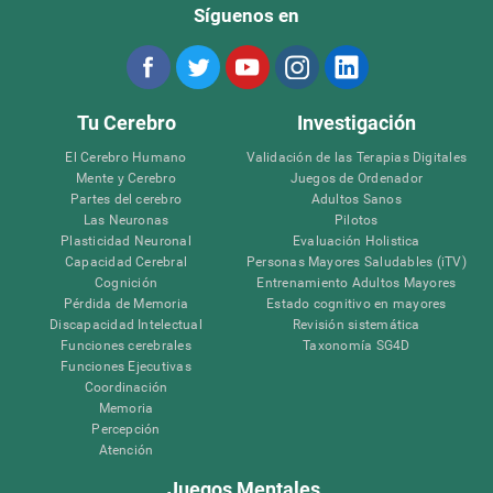
Síguenos en
Tu Cerebro
Investigación
El Cerebro Humano
Validación de las Terapias Digitales
Mente y Cerebro
Juegos de Ordenador
Partes del cerebro
Adultos Sanos
Las Neuronas
Pilotos
Plasticidad Neuronal
Evaluación Holistica
Capacidad Cerebral
Personas Mayores Saludables (iTV)
Cognición
Entrenamiento Adultos Mayores
Pérdida de Memoria
Estado cognitivo en mayores
Discapacidad Intelectual
Revisión sistemática
Funciones cerebrales
Taxonomía SG4D
Funciones Ejecutivas
Coordinación
Memoria
Percepción
Atención
Juegos Mentales