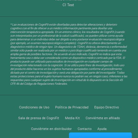
CI Test
* Las evaluaciones de CogniFit están diseñadas para detectar alteraciones y deterioro
cognitivo con el fin de ofrecer a un médico información pertinente para diseñar una
intervención terapéutica apropiada. En un entorno clínico, los resultados de CogniFit (cuando
son interpretados por un profesional de la salud cualificado), se pueden utilizar como ayuda
para determinar si un individuo debe ser dirigido a una posterior evaluación neuropsicológica
(por ejemplo, un examen neuropsicológico completo). CogniFit no ofrece directamente un
diagnóstico médico de ningún tipo. Un diagnóstico de TDAH, dislexia, demencia o enfermedad
similar sólo puede ser realizada por un médico o psicólogo cualificado teniendo en cuenta una
amplia gama de posibles factores. De acuerdo al uso indicado, CogniFit no indica que esta
herramienta sea o deba ser considerada como un dispositivo médico certicado por la FDA. El
producto puede ser utilizado para estudios de investigación en cualquier campo de
investigación relacionado con la cognición. Si se utiliza para fines de investigación, todo uso
del producto debe hacerse en los sujetos humanos apropiados conforme al procedimiento
dictado por el centro de investigación y será una obligación por parte del investigador. Todas
estas protecciones para el sujeto humano nunca no podrán ser, en ningún caso, inferiores a las
requeridas para cualquier sujeto de investigación en virtud de lo dispuesto en la Sección 45
CFR 46 del Código de Regulaciones Federales.
Condiciones de Uso
Política de Privacidad
Equipo Directivo
Sala de prensa de CogniFit
Media Kit
Conviértete en afiliado
Conviértete en distribuidor
Contacto
Ayuda