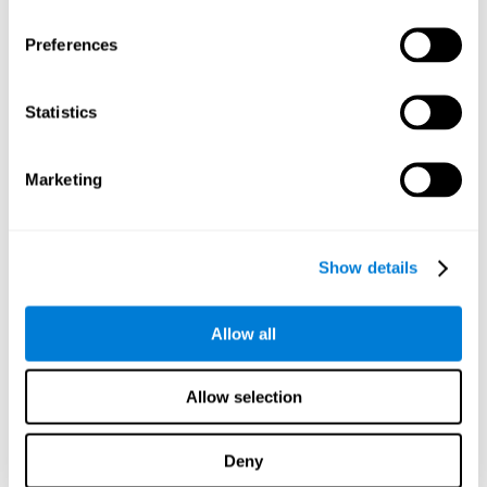
Diferencias de Cognición en Adultos.
Ver
Preferences
Envejecimiento Normal y Tasas de Olvido en la Escala de
Memoria de Wechsler Revisada.
Ver
Envejecimiento, Ejercicio y Función Neurocognitiva.
Ver
Statistics
Diferencias de Edad en el Rendimiento Cognitivo en
Ancianos: Relaciones de Salud Declarada y Actividad del
Marketing
Estilo de Vida.
Ver
Úsalo o piérdelo: ¿Un Estilo de Vida Comprometido como
Protección ante el Declive Cognitivo Debido al
Show details
Envejecimiento?
Ver
¿Qué es la Reserva Cognitiva? Teoría e Investigación
Aplicada del Concepto de Reserva.
Ver
Allow all
La Edad y la Búsqueda Visual: Expansión del Campo de
Visión Útil.
Ver
Allow selection
Entrenando a las Personas Mayores en los Factores de
Habilidad de la Orientación Espacial y el Razonamiento
Deny
Inductivo.
Ver