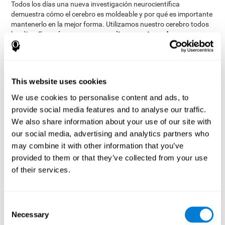
Todos los días una nueva investigación neurocientífica
demuestra cómo el cerebro es moldeable y por qué es importante
mantenerlo en la mejor forma. Utilizamos nuestro cerebro todos
órgano que necesita ser entrenado como un
los días. Es un
músculo con el fin de mantener la que a menudo se
denomina plasticidad cerebral
.
La ciencia cognitiva también muestra cómo se puede utilizar el
entrenamiento cognitivo para mejorar un gran número de
This website uses cookies
nuestras funciones cerebrales
y cómo esto beneficia a la salud
We use cookies to personalise content and ads, to
mental, la
cognición
y el bienestar general.
provide social media features and to analyse our traffic.
Estudios e Investigaciones
We also share information about your use of our site with
Científicas
our social media, advertising and analytics partners who
may combine it with other information that you’ve
A continuación encontrarás diferentes estudios científicos e
provided to them or that they’ve collected from your use
investigaciones sobre el cerebro y la importancia de tu
of their services.
entrenamiento cognitivo.
Cognición y Envejecimiento: Aprendizaje Verbal, Memoria, y
Resolución de Problemas.
Ver
Consent
Necessary
Selection
La Teoría de la Velocidad de Procesamiento de las