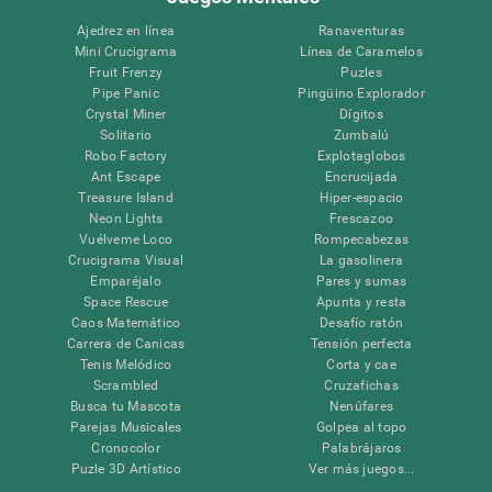
Ajedrez en línea
Ranaventuras
Mini Crucigrama
Línea de Caramelos
Fruit Frenzy
Puzles
Pipe Panic
Pingüino Explorador
Crystal Miner
Dígitos
Solitario
Zumbalú
Robo Factory
Explotaglobos
Ant Escape
Encrucijada
Treasure Island
Hiper-espacio
Neon Lights
Frescazoo
Vuélveme Loco
Rompecabezas
Crucigrama Visual
La gasolinera
Emparéjalo
Pares y sumas
Space Rescue
Apunta y resta
Caos Matemático
Desafío ratón
Carrera de Canicas
Tensión perfecta
Tenis Melódico
Corta y cae
Scrambled
Cruzafichas
Busca tu Mascota
Nenúfares
Parejas Musicales
Golpea al topo
Cronocolor
Palabrájaros
Puzle 3D Artístico
Ver más juegos...