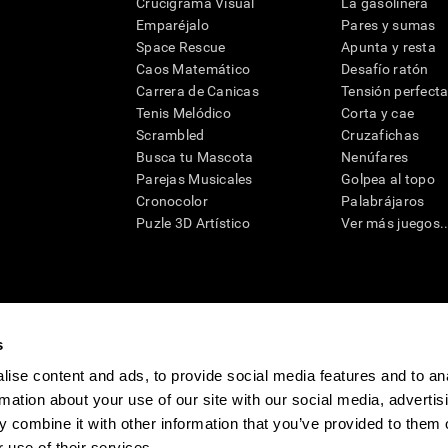
Crucigrama Visual
La gasolinera
Emparéjalo
Pares y sumas
Space Rescue
Apunta y resta
Caos Matemático
Desafío ratón
Carrera de Canicas
Tensión perfect
Tenis Melódico
Corta y cae
Scrambled
Cruzafichas
Busca tu Mascota
Nenúfares
Parejas Musicales
Golpea al topo
Cronocolor
Palabrájaros
Puzle 3D Artístico
Ver más juegos..
s
raciones y deterioro cognitivo con el fin de ofrecer a un médico información pertinente p
un profesional de la salud cualificado), se pueden utilizar como ayuda para determinar si u
eto). CogniFit no ofrece directamente un diagnóstico médico de ningún tipo. Un diagnóst
ise content and ads, to provide social media features and to an
ndo en cuenta una amplia gama de posibles factores. De acuerdo al uso indicado, CogniFit
rmation about your use of our site with our social media, advertis
utilizado para estudios de investigación en cualquier campo de investigación relacionado c
conforme al procedimiento dictado por el centro de investigación y será una obligación p
 combine it with other information that you’ve provided to them o
as requeridas para cualquier sujeto de investigación en virtud de lo dispuesto en la Secc
 use of their services.