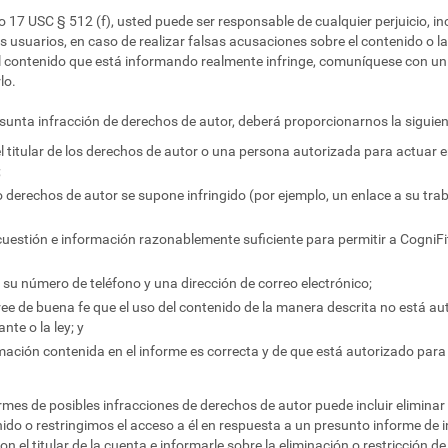
o 17 USC § 512 (f), usted puede ser responsable de cualquier perjuicio, in
us usuarios, en caso de realizar falsas acusaciones sobre el contenido o 
 el contenido que está informando realmente infringe, comuníquese con 
lo.
esunta infracción de derechos de autor, deberá proporcionarnos la siguie
el titular de los derechos de autor o una persona autorizada para actuar e
;
o derechos de autor se supone infringido (por ejemplo, un enlace a su trab
cuestión e información razonablemente suficiente para permitir a CogniFit
, su número de teléfono y una dirección de correo electrónico;
e de buena fe que el uso del contenido de la manera descrita no está auto
nte o la ley; y
mación contenida en el informe es correcta y de que está autorizado para 
rmes de posibles infracciones de derechos de autor puede incluir eliminar 
nido o restringimos el acceso a él en respuesta a un presunto informe de i
n el titular de la cuenta e informarle sobre la eliminación o restricción