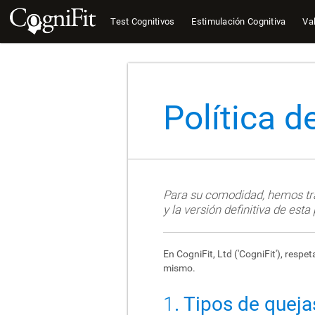
Test Cognitivos
Estimulación Cognitiva
Val
Política 
Para su comodidad, hemos trad
y la versión definitiva de esta
En CogniFit, Ltd ('CogniFit'), res
mismo.
1
. Tipos de quej