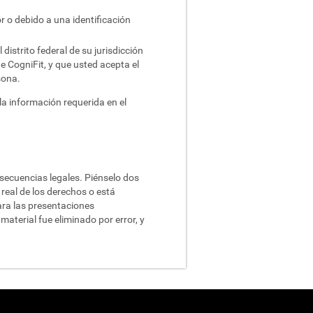
r o debido a una identificación
distrito federal de su jurisdicción
de CogniFit, y que usted acepta el
sona.
 la información requerida en el
secuencias legales. Piénselo dos
 real de los derechos o está
ara las presentaciones
material fue eliminado por error, y