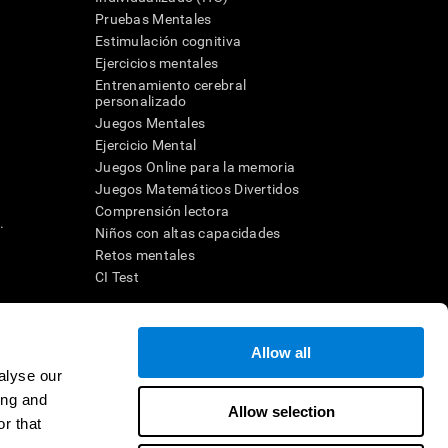
Pruebas Mentales
Estimulación cognitiva
Ejercicios mentales
Entrenamiento cerebral
a
personalizado
Juegos Mentales
Ejercicio Mental
Juegos Online para la memoria
Juegos Matemáticos Divertidos
Comprensión lectora
.
Niños con altas capacidades
Retos mentales
CI Test
ara diseñar una intervención terapéutica apropiada. En un entorno
Allow all
n individuo debe ser dirigido a una posterior evaluación
ico de TDAH, dislexia, demencia o enfermedad similar sólo
alyse our
 no indica que esta herramienta sea o deba ser considerada como
ing and
on la cognición. Si se utiliza para fines de investigación, todo
Allow selection
or parte del investigador. Todas estas protecciones para el
r that
ión 45 CFR 46 del Código de Regulaciones Federales.