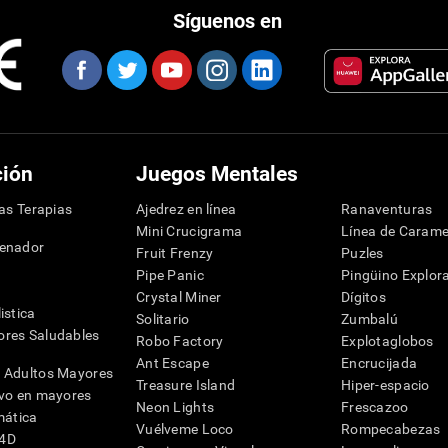
Síguenos en
ción
Juegos Mentales
las Terapias
Ajedrez en línea
Ranaventuras
Mini Crucigrama
Línea de Carame
denador
Fruit Frenzy
Puzles
Pipe Panic
Pingüino Explor
Crystal Miner
Dígitos
istica
Solitario
Zumbalú
res Saludables
Robo Factory
Explotaglobos
Ant Escape
Encrucijada
 Adultos Mayores
Treasure Island
Hiper-espacio
ivo en mayores
Neon Lights
Frescazoo
mática
Vuélveme Loco
Rompecabezas
G4D