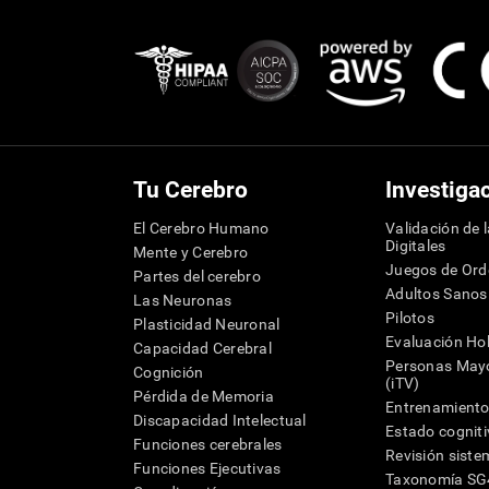
Tu Cerebro
Investiga
El Cerebro Humano
Validación de 
Digitales
Mente y Cerebro
Juegos de Or
Partes del cerebro
Adultos Sanos
Las Neuronas
Pilotos
Plasticidad Neuronal
Evaluación Hol
Capacidad Cerebral
Personas Mayo
Cognición
(iTV)
Pérdida de Memoria
Entrenamiento
Discapacidad Intelectual
Estado cognit
Funciones cerebrales
Revisión siste
Funciones Ejecutivas
Taxonomía S