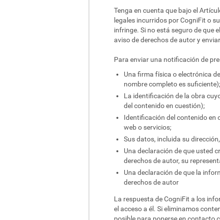
Tenga en cuenta que bajo el Artícul
legales incurridos por CogniFit o s
infringe. Si no está seguro de que
aviso de derechos de autor y enviar
Para enviar una notificación de pr
Una firma física o electrónica d
nombre completo es suficiente)
La identificación de la obra cuy
del contenido en cuestión);
Identificación del contenido en 
web o servicios;
Sus datos, incluida su dirección
Una declaración de que usted cre
derechos de autor, su representa
Una declaración de que la infor
derechos de autor
La respuesta de CogniFit a los info
el acceso a él. Si eliminamos conte
posible para ponerse en contacto co