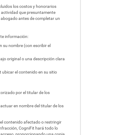
cluidos los costos y honorarios
la actividad que presuntamente
un abogado antes de completar un
nte información:
n su nombre (con escribir el
ajo original o una descripción clara
 ubicar el contenido en su sitio
rizado por el titular de los
actuar en nombre del titular de los
el contenido afectado o restringir
nfracción, CogniFit hará todo lo
 de acceso, proporcionando una copia