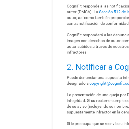
CogniFit responde a las notificaci
autor (DMCA). La
Sección 512 de 
autor, así como también proporcio
contranotificación de conformidad
CogniFit responderá a las denunci
imagen con derechos de autor como
autor subidos a través de nuestro
infractores.
2
. Notificar a Co
Puede denunciar una supuesta infr
designado a
copyright@cognifit.c
La presentación de una queja por D
integridad. Si su reclamo cumple co
de su aviso (incluyendo su nombre, 
supuestamente infractor en la den
Si le preocupa que se reenvíe su in