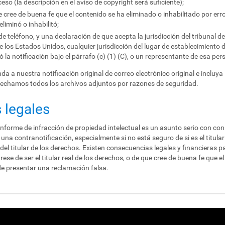
eso (la descripción en el aviso de copyright será suficiente);
cree de buena fe que el contenido se ha eliminado o inhabilitado por erro
liminó o inhabilitó;
teléfono, y una declaración de que acepta la jurisdicción del tribunal del 
de los Estados Unidos, cualquier jurisdicción del lugar de establecimiento 
ó la notificación bajo el párrafo (c) (1) (C), o un representante de esa per
a a nuestra notificación original de correo electrónico original e incluya
sechamos todos los archivos adjuntos por razones de seguridad.
 legales
nforme de infracción de propiedad intelectual es un asunto serio con con
una contranotificación, especialmente si no está seguro de si es el titular
el titular de los derechos. Existen consecuencias legales y financieras p
se de ser el titular real de los derechos, o de que cree de buena fe que el 
e presentar una reclamación falsa.