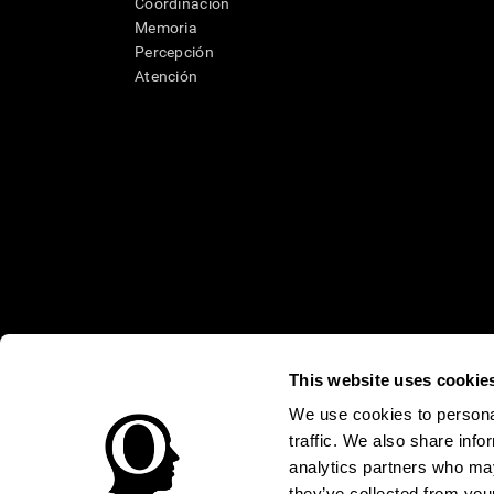
Coordinación
Memoria
Percepción
Atención
This website uses cookie
* Las evaluaciones de CogniFit están diseñadas para detectar alte
clínico, los resultados de CogniFit (cuando son interpretados por 
neuropsicológica (por ejemplo, un examen neuropsicológico compl
We use cookies to personal
puede ser realizada por un médico o psicólogo cualificado tenie
traffic. We also share info
un dispositivo médico certicado por la FDA. El producto puede ser 
uso del producto debe hacerse en los sujetos humanos apropiados 
analytics partners who may
sujeto humano nunca no podrán ser, en ningún caso, inferiores a l
they’ve collected from your