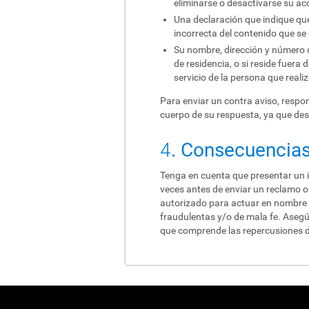
eliminarse o desactivarse su acc
Una declaración que indique que 
incorrecta del contenido que se e
Su nombre, dirección y número de 
de residencia, o si reside fuera 
servicio de la persona que realiz
Para enviar un contra aviso, respond
cuerpo de su respuesta, ya que de
4
. Consecuencias
Tenga en cuenta que presentar un i
veces antes de enviar un reclamo o 
autorizado para actuar en nombre d
fraudulentas y/o de mala fe. Asegúre
que comprende las repercusiones d