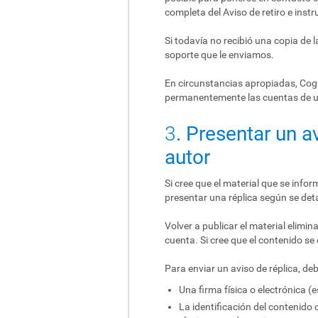
completa del Aviso de retiro e inst
Si todavía no recibió una copia de 
soporte que le enviamos.
En circunstancias apropiadas, Cogni
permanentemente las cuentas de u
3
. Presentar un 
autor
Si cree que el material que se infor
presentar una réplica según se deta
Volver a publicar el material elim
cuenta. Si cree que el contenido se 
Para enviar un aviso de réplica, de
Una firma física o electrónica (
La identificación del contenido 