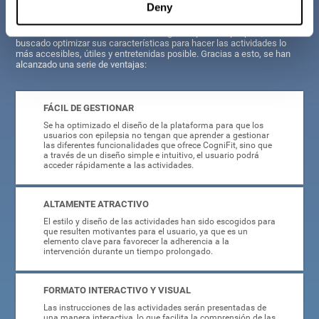
Deny
A la hora de crear el entrenamiento cognitivo para la epilepsia, se ha
buscado optimizar sus características para hacer las actividades lo
más accesibles, útiles y entretenidas posible. Gracias a esto, se han
alcanzado una serie de ventajas:
FÁCIL DE GESTIONAR
Se ha optimizado el diseño de la plataforma para que los
usuarios con epilepsia no tengan que aprender a gestionar
las diferentes funcionalidades que ofrece CogniFit, sino que
a través de un diseño simple e intuitivo, el usuario podrá
acceder rápidamente a las actividades.
ALTAMENTE ATRACTIVO
El estilo y diseño de las actividades han sido escogidos para
que resulten motivantes para el usuario, ya que es un
elemento clave para favorecer la adherencia a la
intervención durante un tiempo prolongado.
FORMATO INTERACTIVO Y VISUAL
Las instrucciones de las actividades serán presentadas de
una manera interactiva, lo que facilita la comprensión de las