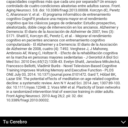
capacidades cognitivas más que cada uno por separado? Un ensayo
controlado de cuatro condiciones aleatorias entre adultos sanos. Front.
Aging Neurosci. 5:8. doi: 10.3389/fnagi.2013.00008. Korczyn dC, Peretz
C, Aharonson V, et al. - El programa informático de entrenamiento
cognitivo CogniFit produce una mejora mayor en el rendimiento
cognitivo que los clásicos juegos de ordenador: Estudio prospectivo,
aleatorizado, doble ciego de intervención en los ancianos. Alzheimer y
Demencia: El diario de la Asociación de Alzheimer de 2007, tres (3):
S171. Shatil E, Korczyn dC, Peretz C, et al. - Mejorar el rendimiento
cognitivo en pacientes ancianos con entrenamiento cognitivo
computarizado - El Alzheimer y a Demencia: El diario de la Asociación
de Alzheimer de 2008, cuatro (4): T492. Verghese J, J Mahoney,
Ambrosio AF, Wang C, Holtzer R. - Efecto de la rehabilitación cognitiva
en la marcha en personas mayores sedentarias - J Gerontol A Biol Sci
Med Sci. 2010 Dec;65(12):1338-43. Evelyn Shatil, Jaroslava Mikulecká,
Francesco Bellotti, Vladimír Burěs - Novel Television-Based Cognitive
Training Improves Working Memory and Executive Function - PLOS
ONE July 03, 2014. 10.1371/journal.pone.0101472. Gard T, Hölzel BK,
Lazar SW. The potential effects of meditation on age-related cognitive
decline: a systematic review. Ann N Y Acad Sci. 2014 Jan; 1307:89-103.
doi: 10.1111/nyas.12348. 2. Voss MW et al. Plasticity of brain networks
in a randomized intervention trial of exercise training in older adults.
Front Aging Neurosci. 2010 Aug 26;2. pii: 32. doi:
10.3389/fnagi.2010.00032.
Tu Cerebro