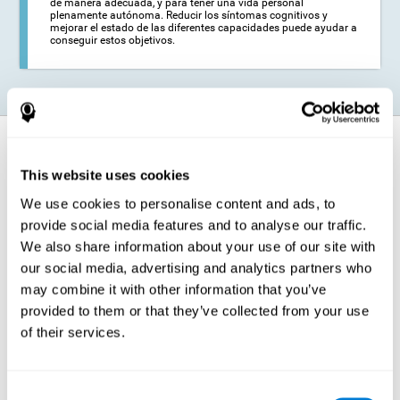
de manera adecuada, y para tener una vida personal
plenamente autónoma. Reducir los síntomas cognitivos y
mejorar el estado de las diferentes capacidades puede ayudar a
conseguir estos objetivos.
¿Cómo fortalece la función cognitiva?
This website uses cookies
El entrenamiento para la epilepsia es presentado de una manera lúdica,
de modo que pueda realizarse una estimulación de las capacidades
We use cookies to personalise content and ads, to
cognitivas de una manera cómoda y amena. Para ello, el entrenamiento
provide social media features and to analyse our traffic.
de CogniFit está compuesto por una serie de entretenidas actividades
neuropsicológicas de dificultad creciente y adaptadas a las
We also share information about your use of our site with
necesidades del usuario, de modo que siempre representen un reto
our social media, advertising and analytics partners who
para el cerebro. De esta manera, al enfrentarse a las actividades, el
cerebro es expuesto a un esfuerzo al que intentará dar respuesta.
may combine it with other information that you’ve
Cuando el cerebro afronta estos esfuerzos repetidamente, termina
dedicando más recursos a las áreas cognitivas más implicadas en
provided to them or that they’ve collected from your use
estos esfuerzos, lo que fortalece su estado.Este fenómeno por el cual
of their services.
el cerebro se adapta a las demandas y exigencias del entorno es
conocido como neuroplasticidad. De esta forma, es posible optimizar la
gestión de recursos cognitivos y su funcionamiento, en favor de
aquellas demandas más comunes. Cuando el cerebro llega a optimizar
estos procesos, nos permite ser más eficientes en estas actividades.
Consent