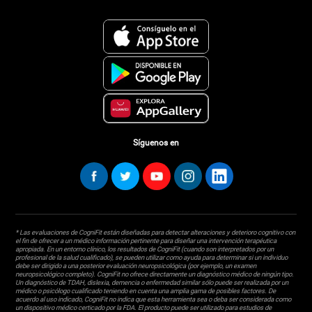
Síguenos en
* Las evaluaciones de CogniFit están diseñadas para detectar alteraciones y deterioro cognitivo con
el fin de ofrecer a un médico información pertinente para diseñar una intervención terapéutica
apropiada. En un entorno clínico, los resultados de CogniFit (cuando son interpretados por un
profesional de la salud cualificado), se pueden utilizar como ayuda para determinar si un individuo
debe ser dirigido a una posterior evaluación neuropsicológica (por ejemplo, un examen
neuropsicológico completo). CogniFit no ofrece directamente un diagnóstico médico de ningún tipo.
Un diagnóstico de TDAH, dislexia, demencia o enfermedad similar sólo puede ser realizada por un
médico o psicólogo cualificado teniendo en cuenta una amplia gama de posibles factores. De
acuerdo al uso indicado, CogniFit no indica que esta herramienta sea o deba ser considerada como
un dispositivo médico certicado por la FDA. El producto puede ser utilizado para estudios de