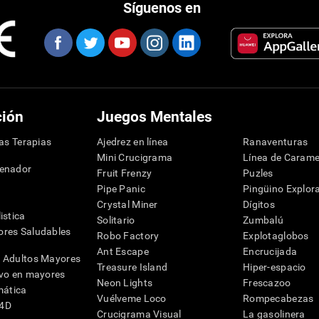
Síguenos en
ción
Juegos Mentales
las Terapias
Ajedrez en línea
Ranaventuras
Mini Crucigrama
Línea de Carame
denador
Fruit Frenzy
Puzles
Pipe Panic
Pingüino Explor
Crystal Miner
Dígitos
istica
Solitario
Zumbalú
res Saludables
Robo Factory
Explotaglobos
Ant Escape
Encrucijada
 Adultos Mayores
Treasure Island
Hiper-espacio
ivo en mayores
Neon Lights
Frescazoo
mática
Vuélveme Loco
Rompecabezas
G4D
Crucigrama Visual
La gasolinera