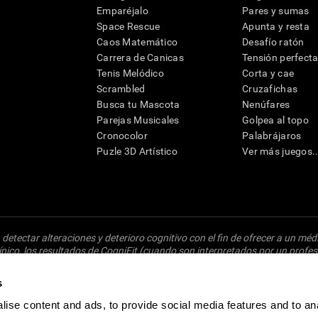
Emparéjalo
Pares y sumas
Space Rescue
Apunta y resta
Caos Matemático
Desafío ratón
Carrera de Canicas
Tensión perfect
Tenis Melódico
Corta y cae
Scrambled
Cruzafichas
Busca tu Mascota
Nenúfares
Parejas Musicales
Golpea al topo
Cronocolor
Palabrájaros
Puzle 3D Artístico
Ver más juegos..
detectar alteraciones y deterioro cognitivo con el fin de ofrecer a un mé
nico, los resultados de CogniFit (cuando son interpretados por un profesi
ido a una posterior evaluación neuropsicológica (por ejemplo, un examen
Un diagnóstico de TDAH, dislexia, demencia o enfermedad similar sólo pu
s
osibles factores. De acuerdo al uso indicado, CogniFit no indica que es
puede ser utilizado para estudios de investigación en cualquier campo de 
ise content and ads, to provide social media features and to an
oducto debe hacerse en los sujetos humanos apropiados conforme al proced