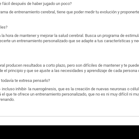
ce fácil después de haber jugado un poco?
ama de entrenamiento cerebral, tiene que poder medir tu evolución y proponerte
ales?
 la hora de mantener y mejorar la salud cerebral. Busca un programa de estimul
frecerte un entrenamiento personalizado que se adapte a tus características y n
al producen resultados a corto plazo, pero son difíciles de mantener y te puede
e el principio y que se ajuste a las necesidades y aprendizaje de cada persona 
todavía te extresa pensarlo?
 incluso inhibir- la nuerogénesis, que es la creación de nuevas neuronas o célu
 el que te ofrece un entrenamiento personalizado, que no es ni muy difícil ni muy
renando.