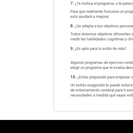
¿Te motiva el programa, o te pare
Para que realmente funcione un progr
esto ayudará a mejorar.
¿Se adapta a tus objetivos person
Todos tenemos objetivos diferentes a
medir las habilidades cognitivas y o
¿Es apto para tu estilo de vida?
Algunos programas de ejercicio cerebr
elegir un programa que te evalúa desd
¿Estás preparado para empezar o 
Un estrés exagerado te puede reducir-
de entrenamiento cerebral para ti será
necesidades a medida que vayas ent