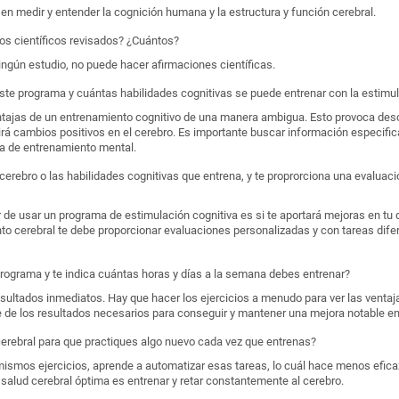
n medir y entender la cognición humana y la estructura y función cerebral.
ios científicos revisados? ¿Cuántos?
ingún estudio, no puede hacer afirmaciones científicas.
ste programa y cuántas habilidades cognitivas se puede entrenar con la estimul
tajas de un entrenamiento cognitivo de una manera ambigua. Esto provoca des
rá cambios positivos en el cerebro. Es importante buscar información especific
a de entrenamiento mental.
 cerebro o las habilidades cognitivas que entrena, y te proprorciona una evaluac
e usar un programa de estimulación cognitiva es si te aportará mejoras en tu d
o cerebral te debe proporcionar evaluaciones personalizadas y con tareas difer
programa y te indica cuántas horas y días a la semana debes entrenar?
esultados inmediatos. Hay que hacer los ejercicios a menudo para ver las ventaj
 de los resultados necesarios para conseguir y mantener una mejora notable en 
cerebral para que practiques algo nuevo cada vez que entrenas?
ismos ejercicios, aprende a automatizar esas tareas, lo cuál hace menos efica
alud cerebral óptima es entrenar y retar constantemente al cerebro.