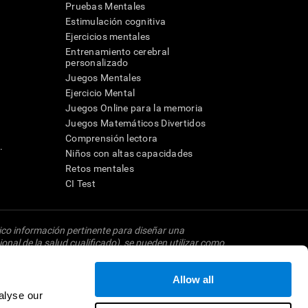
Pruebas Mentales
Estimulación cognitiva
Ejercicios mentales
Entrenamiento cerebral
a
personalizado
Juegos Mentales
Ejercicio Mental
Juegos Online para la memoria
Juegos Matemáticos Divertidos
Comprensión lectora
.
Niños con altas capacidades
Retos mentales
CI Test
dico información pertinente para diseñar una
onal de la salud cualificado), se pueden utilizar como
 neuropsicológico completo). CogniFit no ofrece
ede ser realizada por un médico o psicólogo
Allow all
ta herramienta sea o deba ser considerada como un
investigación relacionado con la cognición. Si se
alyse our
imiento dictado por el centro de investigación y será