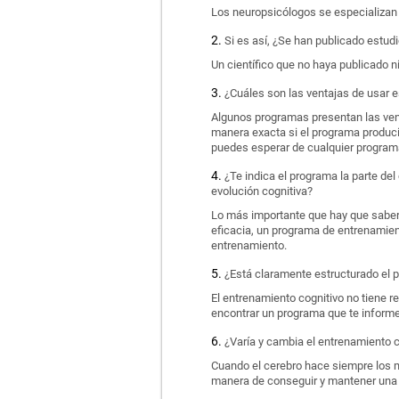
Los neuropsicólogos se especializan e
Si es así, ¿Se han publicado estud
Un científico que no haya publicado n
¿Cuáles son las ventajas de usar e
Algunos programas presentan las ven
manera exacta si el programa produci
puedes esperar de cualquier program
¿Te indica el programa la parte del
evolución cognitiva?
Lo más importante que hay que saber d
eficacia, un programa de entrenamient
entrenamiento.
¿Está claramente estructurado el 
El entrenamiento cognitivo no tiene r
encontrar un programa que te informe
¿Varía y cambia el entrenamiento 
Cuando el cerebro hace siempre los m
manera de conseguir y mantener una s