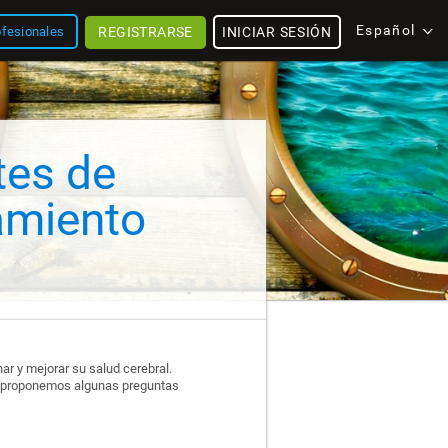
Español
REGISTRARSE
INICIAR SESIÓN
ofesionales
tes de
amiento
ar y mejorar su salud cerebral.
uí proponemos algunas preguntas