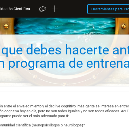
idación Científica
Herramientas para Pr
 que debes hacerte an
n programa de entren
 entre el envejecimiento y el declive cognitivo, más gente se interesa en entren
 cognitiva hoy en día, pero no son todos iguales y no son todos eficaces. Aq
ograma puede ser el más adecuado para ti:
comunidad científica (neuropsicólogos o neurólogos)?