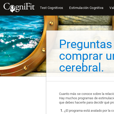
Test Cognitivos
Estimulación Cognitiva
Val
Preguntas
comprar u
cerebral.
Cuanto más se conoce sobre la relación
Hay muchos programas de estimulación
que debes hacerte para decidir qué pr
¿El programa está avalado por la 