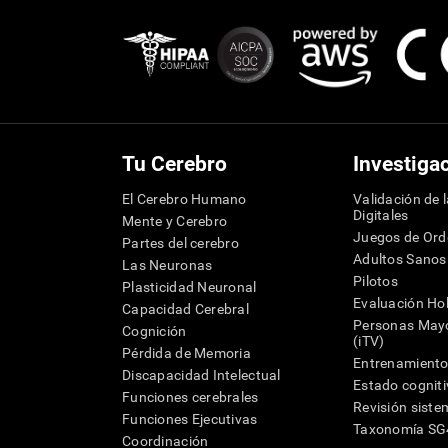
Tu Cerebro
Investiga
El Cerebro Humano
Validación de 
Digitales
Mente y Cerebro
Juegos de Or
Partes del cerebro
Adultos Sanos
Las Neuronas
Pilotos
Plasticidad Neuronal
Evaluación Hol
Capacidad Cerebral
Personas Mayo
Cognición
(iTV)
Pérdida de Memoria
Entrenamiento
Discapacidad Intelectual
Estado cognit
Funciones cerebrales
Revisión siste
Funciones Ejecutivas
Taxonomía S
Coordinación