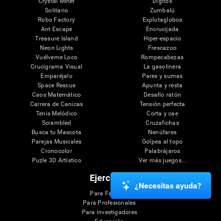
Crystal Miner
Dígitos
Solitario
Zumbalú
Robo Factory
Explotaglobos
Ant Escape
Encrucijada
Treasure Island
Hiper-espacio
Neon Lights
Frescazoo
Vuélveme Loco
Rompecabezas
Crucigrama Visual
La gasolinera
Emparéjalo
Pares y sumas
Space Rescue
Apunta y resta
Caos Matemático
Desafío ratón
Carrera de Canicas
Tensión perfecta
Tenis Melódico
Corta y cae
Scrambled
Cruzafichas
Busca tu Mascota
Nenúfares
Parejas Musicales
Golpea al topo
Cronocolor
Palabrájaros
Puzle 3D Artístico
Ver más juegos...
Ejercicios
¿Necesitas ayuda?
Para Familias
Para Profesionales
Para investigadores