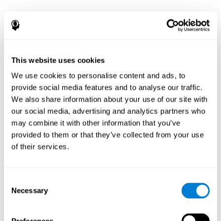
¿Por qué se ha
recomendado una
evaluación
This website uses cookies
We use cookies to personalise content and ads, to
neuropsicológica?
provide social media features and to analyse our traffic.
We also share information about your use of our site with
La evaluación neuropsicológica documenta patrones de
our social media, advertising and analytics partners who
fortalezas y debilidades entre las funciones cognitivas y
conductuales. Para pacientes con enfermedad de
may combine it with other information that you’ve
Parkinson u otro trastorno del movimiento, una
provided to them or that they’ve collected from your use
evaluación e interpretación de este patrón de fortalezas y
of their services.
debilidades puede:
Ayudar en un diagnóstico diferencial (p. ej., para
determinar si los posibles cambios mentales y de
Consent
comportamiento están relacionados con el trastorno del
Necessary
Selection
movimiento, la depresión, el trastorno bipolar, otras
afecciones neurológicas o el tratamiento)
Ayudar con la evaluación antes y después de los