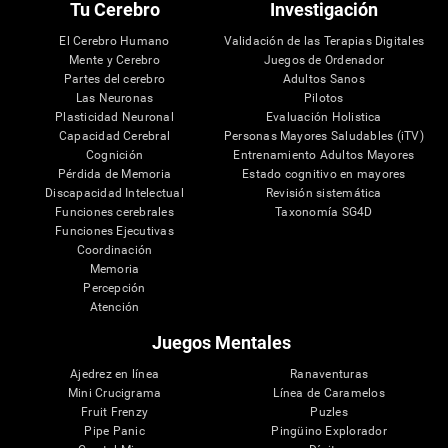
Tu Cerebro
Investigación
El Cerebro Humano
Validación de las Terapias Digitales
Mente y Cerebro
Juegos de Ordenador
Partes del cerebro
Adultos Sanos
Las Neuronas
Pilotos
Plasticidad Neuronal
Evaluación Holistica
Capacidad Cerebral
Personas Mayores Saludables (iTV)
Cognición
Entrenamiento Adultos Mayores
Pérdida de Memoria
Estado cognitivo en mayores
Discapacidad Intelectual
Revisión sistemática
Funciones cerebrales
Taxonomía SG4D
Funciones Ejecutivas
Coordinación
Memoria
Percepción
Atención
Juegos Mentales
Ajedrez en línea
Ranaventuras
Mini Crucigrama
Línea de Caramelos
Fruit Frenzy
Puzles
Pipe Panic
Pingüino Explorador