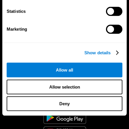
Statistics
Marketing
Show details
Allow all
Allow selection
CogniFit App
Deny