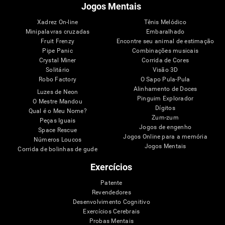
Jogos Mentais
Xadrez On-line
Tênis Melódico
Minipalavras cruzadas
Embaralhado
Fruit Frenzy
Encontre seu animal de estimação
Pipe Panic
Combinações musicais
Crystal Miner
Corrida de Cores
Solitário
Visão 3D
Robo Factory
O Sapo Pula-Pula
Alinhamento de Doces
Luzes de Neon
Pinguim Explorador
O Mestre Mandou
Dígitos
Qual é o Meu Nome?
Zum-zum
Peças Iguais
Jogos de engenho
Space Rescue
Jogos Online para a memória
Números Loucos
Jogos Mentais
Corrida de bolinhas de gude
Exercícios
Patente
Revendedores
Desenvolvimento Cognitivo
Exercícios Cerebrais
Probas Mentais