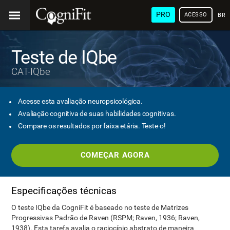
PRO
ACESSO
BRA
Teste de IQbe
CAT-IQbe
Acesse esta avaliação neuropsicológica.
Avaliação cognitiva de suas habilidades cognitivas.
Compare os resultados por faixa etária. Teste-o!
COMEÇAR AGORA
Especificações técnicas
O teste IQbe da CogniFit é baseado no teste de Matrizes
Progressivas Padrão de Raven (RSPM; Raven, 1936; Raven,
1938). Esta tarefa avalia o raciocínio abstrato de maneira