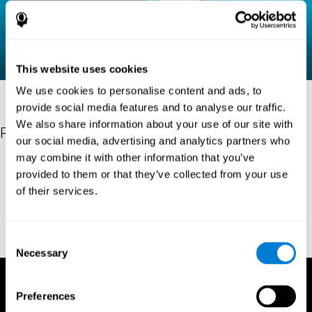
This website uses cookies
We use cookies to personalise content and ads, to
provide social media features and to analyse our traffic.
We also share information about your use of our site with
Referências
our social media, advertising and analytics partners who
may combine it with other information that you’ve
Raven, J. C. (1936). Mental tests used in genetic studies: The
provided to them or that they’ve collected from your use
performance of related individuals on tests mainly educative and
of their services.
mainly reproductive. MSc Thesis, University of London.
"Raven, J. C. (1938) Raven’s progressive matrices (1938): sets A,
B, C, D, E. Melbourne: Australian Council for Educational
Consent
Research; 1938."
Necessary
Selection
Preferences