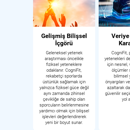
Gelişmiş Bilişsel
Veriye
İçgörü
Kara
Geleneksel yetenek
CogniFit, 
araştırması öncelikle
yetenekleri d
fiziksel yeteneklere
için nesnel, 
odaklanır. CogniFit,
ölçümler 
rekabetçi sporlarda
bilimsel
üstünlük sağlamak için
önyargıları v
yalnızca fiziksel güce değil
azaltarak d
aynı zamanda zihinsel
güvenilir seç
çevikliğe de sahip olan
yol 
sporcuların belirlenmesine
yardımcı olmak için bilişsel
işlevleri değerlendirerek
yeni bir boyut sunar.