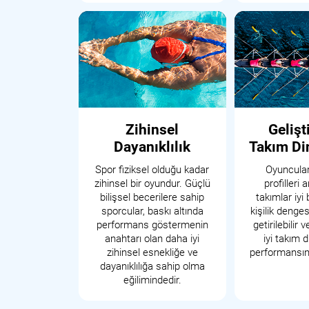
Zihinsel
Gelişt
Dayanıklılık
Takım Di
Spor fiziksel olduğu kadar
Oyuncuları
zihinsel bir oyundur. Güçlü
profilleri 
bilişsel becerilere sahip
takımlar iyi 
sporcular, baskı altında
kişilik denges
performans göstermenin
getirilebilir
anahtarı olan daha iyi
iyi takım 
zihinsel esnekliğe ve
performansına
dayanıklılığa sahip olma
eğilimindedir.