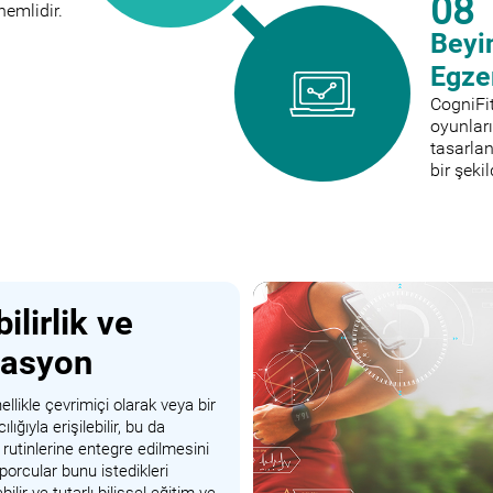
08
emlidir.
Beyin
Egzer
CogniFit
oyunları
tasarlan
bir şeki
bilirlik ve
rasyon
llikle çevrimiçi olarak veya bir
ığıyla erişilebilir, bu da
 rutinlerine entegre edilmesini
Sporcular bunu istedikleri