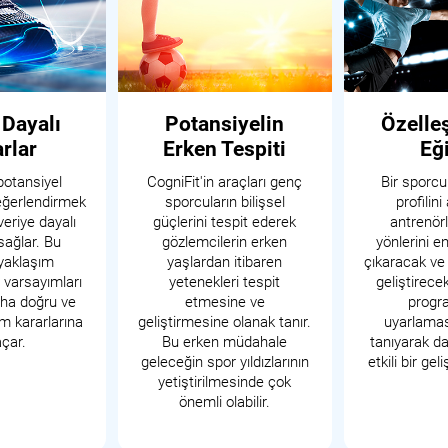
 Dayalı
Potansiyelin
Özelleş
rlar
Erken Tespiti
Eğ
potansiyel
CogniFit'in araçları genç
Bir sporcu
eğerlendirmek
sporcuların bilişsel
profilin
veriye dayalı
güçlerini tespit ederek
antrenörl
sağlar. Bu
gözlemcilerin erken
yönlerini e
 yaklaşım
yaşlardan itibaren
çıkaracak ve 
e varsayımları
yetenekleri tespit
geliştirec
aha doğru ve
etmesine ve
progra
im kararlarına
geliştirmesine olanak tanır.
uyarlamas
açar.
Bu erken müdahale
tanıyarak da
geleceğin spor yıldızlarının
etkili bir gel
yetiştirilmesinde çok
önemli olabilir.