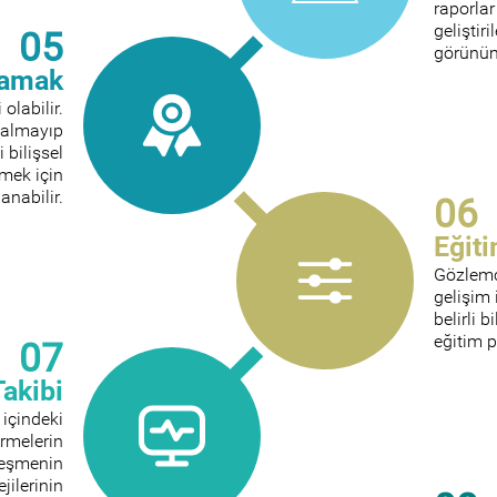
raporlar
geliştir
05
görünüm
lamak
olabilir.
 kalmayıp
 bilişsel
emek için
lanabilir.
06
Eğiti
Gözlemci
gelişim i
belirli b
eğitim p
07
Takibi
içindeki
tirmelerin
leşmenin
jilerinin