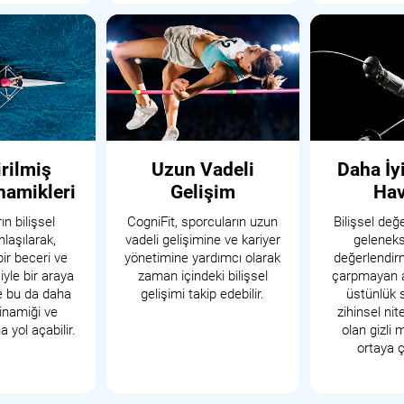
irilmiş
Uzun Vadeli
Daha İy
namikleri
Gelişim
Ha
n bilişsel
CogniFit, sporcuların uzun
Bilişsel değ
anlaşılarak,
vadeli gelişimine ve kariyer
gelenekse
bir beceri ve
yönetimine yardımcı olarak
değerlendir
iyle bir araya
zaman içindeki bilişsel
çarpmayan 
 ve bu da daha
gelişimi takip edebilir.
üstünlük 
dinamiği ve
zihinsel nit
 yol açabilir.
olan gizli 
ortaya çı