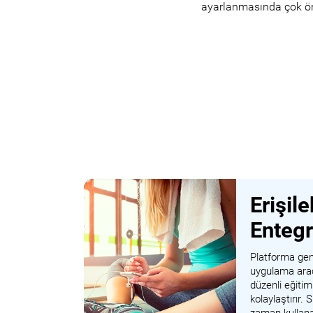
ayarlanmasında çok ön
Erişile
Enteg
Platforma gene
uygulama aracıl
düzenli eğitim
kolaylaştırır. 