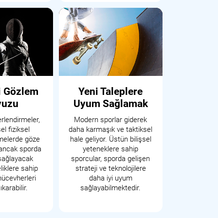
i Gözlem
Yeni Taleplere
vuzu
Uyum Sağlamak
erlendirmeler,
Modern sporlar giderek
l fiziksel
daha karmaşık ve taktiksel
melerde göze
hale geliyor. Üstün bilişsel
ancak sporda
yeteneklere sahip
sağlayacak
sporcular, sporda gelişen
eliklere sahip
strateji ve teknolojilere
mücevherleri
daha iyi uyum
karabilir.
sağlayabilmektedir.