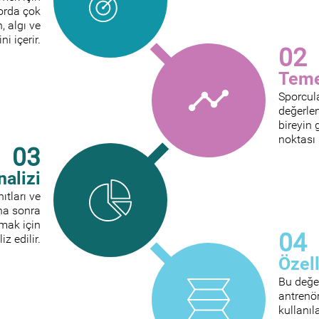
porda çok
, algı ve
i içerir.
02
Teme
Sporcula
değerlen
bireyin 
noktası 
03
nalizi
ıtları ve
aha sonra
lamak için
04
z edilir.
Özel
Bu değer
antrenör
kullanıl