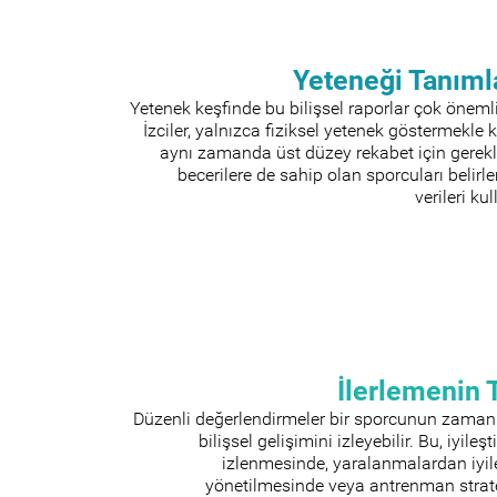
Yeteneği Tanım
Yetenek keşfinde bu bilişsel raporlar çok önemli 
İzciler, yalnızca fiziksel yetenek göstermekle
aynı zamanda üst düzey rekabet için gerekli
becerilere de sahip olan sporcuları belirl
verileri kul
İlerlemenin 
Düzenli değerlendirmeler bir sporcunun zaman 
bilişsel gelişimini izleyebilir. Bu, iyileş
izlenmesinde, yaralanmalardan iyi
yönetilmesinde veya antrenman strate