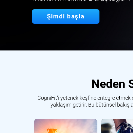
Şimdi başla
Neden S
CogniFit'i yetenek keşfine entegre etmek e
yaklaşım getirir. Bu bütünsel bakış 