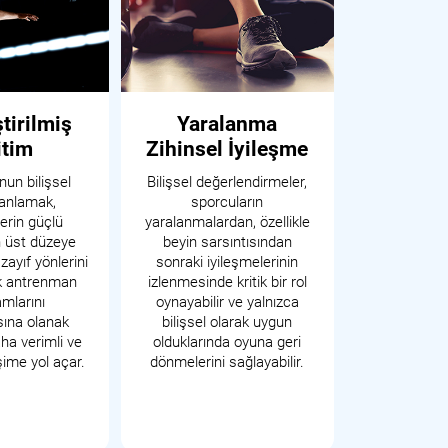
tirilmiş
Yaralanma
itim
Zihinsel İyileşme
nun bilişsel
Bilişsel değerlendirmeler,
i anlamak,
sporcuların
erin güçlü
yaralanmalardan, özellikle
n üst düzeye
beyin sarsıntısından
zayıf yönlerini
sonraki iyileşmelerinin
ek antrenman
izlenmesinde kritik bir rol
mlarını
oynayabilir ve yalnızca
ına olanak
bilişsel olarak uygun
ha verimli ve
olduklarında oyuna geri
işime yol açar.
dönmelerini sağlayabilir.