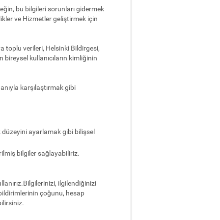
neğin, bu bilgileri sorunları gidermek
kler ve Hizmetler geliştirmek için
 toplu verileri, Helsinki Bildirgesi,
 bireysel kullanıcıların kimliğinin
uanıyla karşılaştırmak gibi
k düzeyini ayarlamak gibi bilişsel
miş bilgiler sağlayabiliriz.
nırız.Bilgilerinizi, ilgilendiğinizi
bildirimlerinin çoğunu, hesap
lirsiniz.