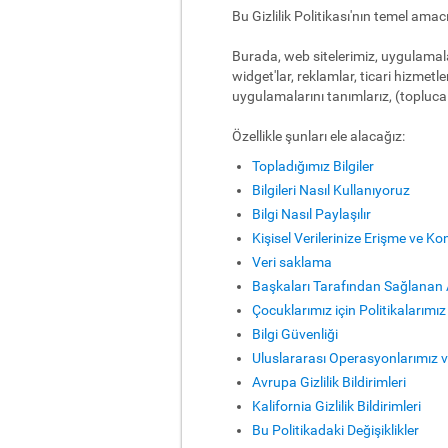
Bu Gizlilik Politikası'nın temel amac
Burada, web sitelerimiz, uygulamalar
widget'lar, reklamlar, ticari hizmet
uygulamalarını tanımlarız, (topluca 
Özellikle şunları ele alacağız:
Topladığımız Bilgiler
Bilgileri Nasıl Kullanıyoruz
Bilgi Nasıl Paylaşılır
Kişisel Verilerinize Erişme ve Ko
Veri saklama
Başkaları Tarafından Sağlanan A
Çocuklarımız için Politikalarımız
Bilgi Güvenliği
Uluslararası Operasyonlarımız v
Avrupa Gizlilik Bildirimleri
Kalifornia Gizlilik Bildirimleri
Bu Politikadaki Değişiklikler