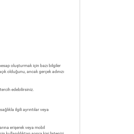
hesap oluşturmak için bazı bilgiler
 açık olduğunu, ancak gerçek adınızı
tercih edebilirsiniz.
ağlıkla ilgili ayrıntılar veya
arına erişerek veya mobil
in kullanıldıktan sonra kişi listenizi