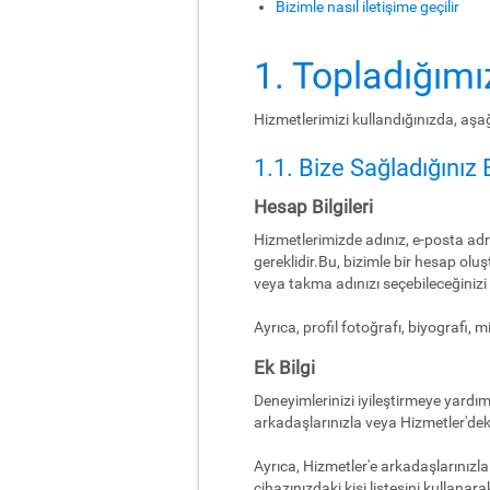
Bizimle nasıl iletişime geçilir
1. Topladığımız
Hizmetlerimizi kullandığınızda, aşağı
1.1. Bize Sağladığınız B
Hesap Bilgileri
Hizmetlerimizde adınız, e-posta adre
gereklidir.Bu, bizimle bir hesap ol
veya takma adınızı seçebileceğiniz
Ayrıca, profil fotoğrafı, biyografi, mi
Ek Bilgi
Deneyimlerinizi iyileştirmeye yardımcı 
arkadaşlarınızla veya Hizmetler'deki 
Ayrıca, Hizmetler'e arkadaşlarınızl
cihazınızdaki kişi listesini kullanara