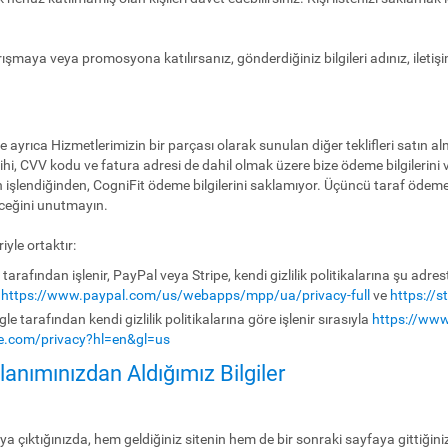
ışmaya veya promosyona katılırsanız, gönderdiğiniz bilgileri adınız, iletişim
e ayrıca Hizmetlerimizin bir parçası olarak sunulan diğer teklifleri satın a
hi, CVV kodu ve fatura adresi de dahil olmak üzere bize ödeme bilgilerini 
 işlendiğinden, CogniFit ödeme bilgilerini saklamıyor. Üçüncü taraf ödeme işl
eceğini unutmayın.
yle ortaktır:
rafından işlenir, PayPal veya Stripe, kendi gizlilik politikalarına şu adreste
,
https://www.paypal.com/us/webapps/mpp/ua/privacy-full
ve
https://s
 tarafından kendi gizlilik politikalarına göre işlenir sırasıyla
https://www
gle.com/privacy?hl=en&gl=us
lanımınızdan Aldığımız Bilgiler
ya çıktığınızda, hem geldiğiniz sitenin hem de bir sonraki sayfaya gittiğinizi