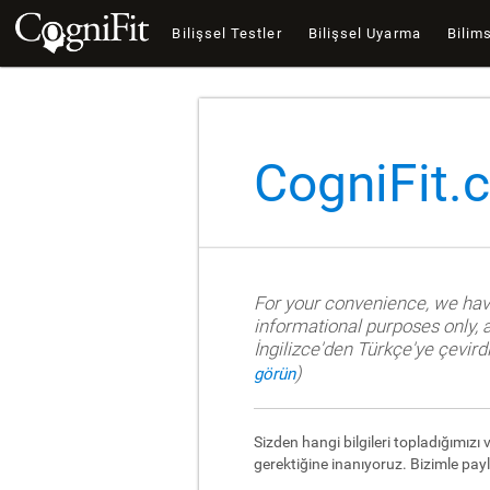
Bilişsel Testler
Bilişsel Uyarma
Bilims
CogniFit.c
For your convenience, we have 
informational purposes only, a
İngilizce'den Türkçe'ye çevird
)
görün
Sizden hangi bilgileri topladığımızı
gerektiğine inanıyoruz. Bizimle payl