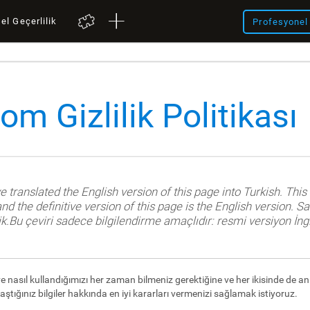
el Geçerlilik
Profesyonel 
om Gizlilik Politikası
translated the English version of this page into Turkish. This t
nd the definitive version of this page is the English version. Sa
ik.Bu çeviri sadece bilgilendirme amaçlıdır: resmi versiyon İngi
 ve nasıl kullandığımızı her zaman bilmeniz gerektiğine ve her ikisinde de an
aştığınız bilgiler hakkında en iyi kararları vermenizi sağlamak istiyoruz.