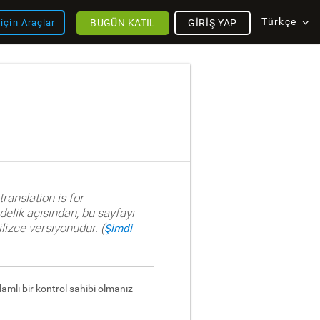
Türkçe
BUGÜN KATIL
GIRIŞ YAP
için Araçlar
ranslation is for
delik açısından, bu sayfayı
lizce versiyonudur. (
Şimdi
lamlı bir kontrol sahibi olmanız