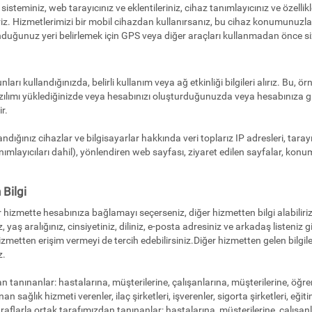
isteminiz, web tarayıcınız ve eklentileriniz, cihaz tanımlayıcınız ve özellikl
z. Hizmetlerimizi bir mobil cihazdan kullanırsanız, bu cihaz konumunuzla ilg
unduğunuz yeri belirlemek için GPS veya diğer araçları kullanmadan önce siz
arı kullandığınızda, belirli kullanım veya ağ etkinliği bilgileri alırız. Bu, 
ılımı yüklediğinizde veya hesabınızı oluşturduğunuzda veya hesabınıza gir
ir.
ndığınız cihazlar ve bilgisayarlar hakkında veri toplarız IP adresleri, tarayıcı
nımlayıcıları dahil), yönlendiren web sayfası, ziyaret edilen sayfalar, konum
Bilgi
 hizmette hesabınıza bağlamayı seçerseniz, diğer hizmetten bilgi alabilir
 yaş aralığınız, cinsiyetiniz, diliniz, e-posta adresiniz ve arkadaş listeniz gib
 hizmetten erişim vermeyi de tercih edebilirsiniz.Diğer hizmetten gelen bilgi
z.
 tanınanlar: hastalarına, müşterilerine, çalışanlarına, müşterilerine, öğren
an sağlık hizmeti verenler, ilaç şirketleri, işverenler, sigorta şirketleri, eğit
araflarla ortak tarafımızdan tanınanlar: hastalarına, müşterilerine, çalışanl