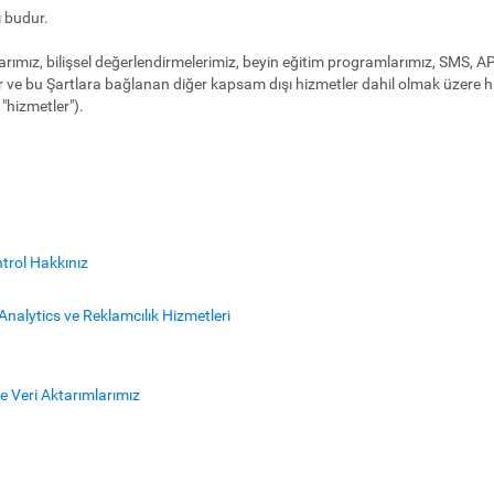
ı budur.
ımız, bilişsel değerlendirmelerimiz, beyin eğitim programlarımız, SMS, API'
ler ve bu Şartlara bağlanan diğer kapsam dışı hizmetler dahil olmak üzere hiz
"hizmetler").
ntrol Hakkınız
nalytics ve Reklamcılık Hizmetleri
e Veri Aktarımlarımız