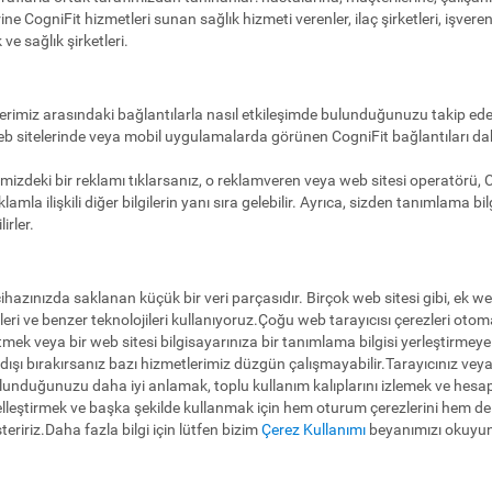
ine CogniFit hizmetleri sunan sağlık hizmeti verenler, ilaç şirketleri, işverenl
 ve sağlık şirketleri.
lerimiz arasındaki bağlantılarla nasıl etkileşimde bulunduğunuzu takip edeb
eb sitelerinde veya mobil uygulamalarda görünen CogniFit bağlantıları dah
mizdeki bir reklamı tıklarsanız, o reklamveren veya web sitesi operatörü, Cog
 reklamla ilişkili diğer bilgilerin yanı sıra gelebilir. Ayrıca, sizden tanımlama b
irler.
ihazınızda saklanan küçük bir veri parçasıdır. Birçok web sitesi gibi, ek we
zleri ve benzer teknolojileri kullanıyoruz.Çoğu web tarayıcısı çerezleri ot
etmek veya bir web sitesi bilgisayarınıza bir tanımlama bilgisi yerleştirmeye
 dışı bırakırsanız bazı hizmetlerimiz düzgün çalışmayabilir.Tarayıcınız veya
ulunduğunuzu daha iyi anlamak, toplu kullanım kalıplarını izlemek ve hesap 
selleştirmek ve başka şekilde kullanmak için hem oturum çerezlerini hem de ka
steririz.Daha fazla bilgi için lütfen bizim
Çerez Kullanımı
beyanımızı okuyu