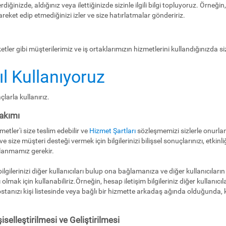
rdiğinizde, aldığınız veya ilettiğinizde sizinle ilgili bilgi topluyoruz. Örne
hareket edip etmediğinizi izler ve size hatırlatmalar göndeririz.
ler gibi müşterilerimiz ve iş ortaklarımızın hizmetlerini kullandığınızda sizinle 
sıl Kullanıyoruz
larla kullanırız.
akımı
metler'i size teslim edebilir ve
Hizmet Şartları
sözleşmemizi sizlerle onurland
ve size müşteri desteği vermek için bilgilerinizi bilişsel sonuçlarınızı, etkinli
llanmamız gerekir.
, bilgilerinizi diğer kullanıcıları bulup ona bağlamanıza ve diğer kullanıcılar
lmak için kullanabiliriz.Örneğin, hesap iletişim bilgileriniz diğer kullanıcı
ostanızı kişi listesinde veya bağlı bir hizmette arkadaş ağında olduğunda, k
şiselleştirilmesi ve Geliştirilmesi