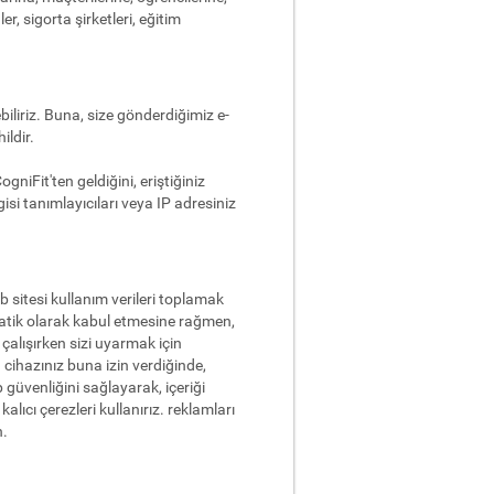
er, sigorta şirketleri, eğitim
iliriz. Buna, size gönderdiğimiz e-
ildir.
niFit'ten geldiğini, eriştiğiniz
ilgisi tanımlayıcıları veya IP adresiniz
b sitesi kullanım verileri toplamak
omatik olarak kabul etmesine rağmen,
 çalışırken sizi uyarmak için
 cihazınız buna izin verdiğinde,
güvenliğini sağlayarak, içeriği
lıcı çerezleri kullanırız. reklamları
n.