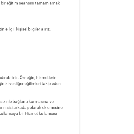
ğin, bir eğitim seansını tamamlamak
ilgili kişisel bilgiler alırız.
ırabiliriz. Örneğin, hizmetlerin
ğinizi ve diğer eğilimleri takip eden
ın sizinle bağlantı kurmasına ve
ların sizi arkadaş olarak eklemesine
ullanıcıya bir Hizmet kullanıcısı