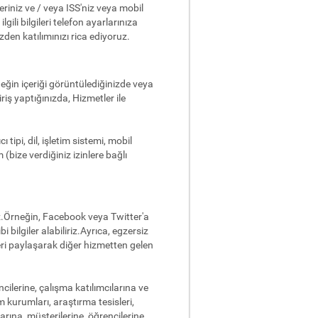
eriniz ve / veya ISS'niz veya mobil
ili bilgileri telefon ayarlarınıza
den katılımınızı rica ediyoruz.
örneğin içeriği görüntülediğinizde veya
iş yaptığınızda, Hizmetler ile
 tipi, dil, işletim sistemi, mobil
 (bize verdiğiniz izinlere bağlı
iz.Örneğin, Facebook veya Twitter'a
i bilgiler alabiliriz.Ayrıca, egzersiz
leri paylaşarak diğer hizmetten gelen
cilerine, çalışma katılımcılarına ve
im kurumları, araştırma tesisleri,
arına, müşterilerine, öğrencilerine,