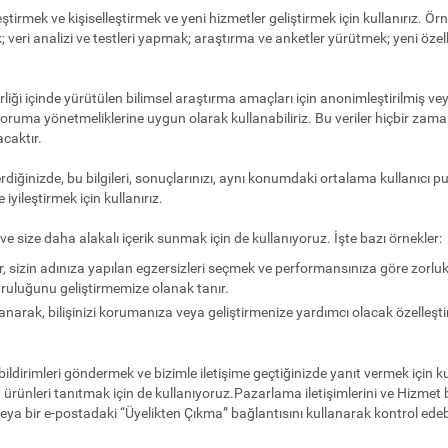
leştirmek ve kişiselleştirmek ve yeni hizmetler geliştirmek için kullanırız. Ör
eri analizi ve testleri yapmak; araştırma ve anketler yürütmek; yeni özelli
irliği içinde yürütülen bilimsel araştırma amaçları için anonimleştirilmiş veya
ri koruma yönetmeliklerine uygun olarak kullanabiliriz. Bu veriler hiçbir zaman
caktır.
rdiğinizde, bu bilgileri, sonuçlarınızı, aynı konumdaki ortalama kullanıcı p
iyileştirmek için kullanırız.
ve size daha alakalı içerik sunmak için de kullanıyoruz. İşte bazı örnekler:
iler, sizin adınıza yapılan egzersizleri seçmek ve performansınıza göre zorlu
oğruluğunu geliştirmemize olanak tanır.
narak, bilişinizi korumanıza veya geliştirmenize yardımcı olacak özelleştiril
 bildirimleri göndermek ve bizimle iletişime geçtiğinizde yanıt vermek için kulla
ürünleri tanıtmak için de kullanıyoruz.Pazarlama iletişimlerini ve Hizmet 
 veya bir e-postadaki “Üyelikten Çıkma” bağlantısını kullanarak kontrol edebi