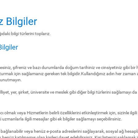
 Bilgiler
daki bilgi türlerini toplarız.
ilgiler
siniz, şifreniz ve bazı durumlarda doğum tarihiniz ve cinsiyetiniz gibi bir 
uşturmak için sağlamanız gereken tek bilgidir.Kullandığınız adın her zaman
i unutmayın.
lliyet, yer, şirket, üniversite ve meslek gibi diğer bilgi türlerini sağlamayı da 
olmak veya Hizmetlerin belirli özelliklerini etkinleştirmek için, sizinle ilgili s
uzmanlarla ilgili mesajlar gibi ek bilgiler sağlamayı seçebilirsiniz.
a bağlanabilir veya henüz e-posta adreslerini sağlayarak, sosyal ağ hesapl
k henüz katılmamış olan kişileri davet edebilirsiniz. Kişi listenizi saklamak iç