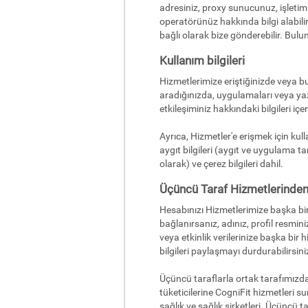
adresiniz, proxy sunucunuz, işletim s
operatörünüz hakkında bilgi alabiliri
bağlı olarak bize gönderebilir. Bul
Kullanım bilgileri
Hizmetlerimize eriştiğinizde veya bunl
aradığınızda, uygulamaları veya yaz
etkileşiminiz hakkındaki bilgileri içer
Ayrıca, Hizmetler'e erişmek için kulla
aygıt bilgileri (aygıt ve uygulama ta
olarak) ve çerez bilgileri dahil.
Üçüncü Taraf Hizmetlerinden 
Hesabınızı Hizmetlerimize başka bir
bağlanırsanız, adınız, profil resminiz,
veya etkinlik verilerinize başka bir
bilgileri paylaşmayı durdurabilirsini
Üçüncü taraflarla ortak tarafımızdan
tüketicilerine CogniFit hizmetleri sun
sağlık ve sağlık şirketleri. Üçüncü t