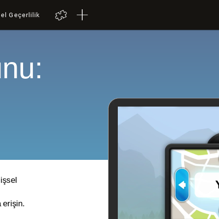
el Geçerlilik
nu:
lişsel
 erişin.