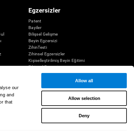
Egzersizler
Patent
Bayiler
Bul
Bilişsel Gelişme
ı
Beyin Egzersizi
ZihinTesti
z
Zihinsel Egzersizler
Kişiselleştirilmiş Beyin Eğitimi
Zihinsel Egzersiz
Eğlenceli Matematik Oyunları
Okuma Anlama
Allow all
Üstün Yetenekli Çocuklar
alyse our
Beyin Savaşları
ing and
Allow selection
 Oyunları
IQ Testi
r that
Oyunları
Deny