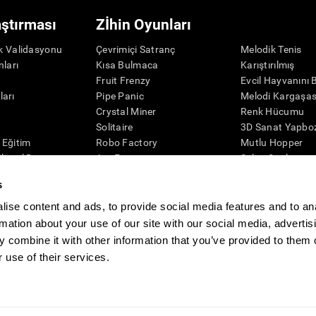
aştırması
Zİhin Oyunları
ik Validasyonu
Çevrimiçi Satranç
Melodik Tenis
nları
Kısa Bulmaca
Karıştırılmış
r
Fruit Frenzy
Evcil Hayvanını 
ları
Pipe Panic
Melodi Kargaşas
Crystal Miner
Renk Hücumu
r
Solitaire
3D Sanat Yapbo
l Eğitim
Robo Factory
Mutlu Hopper
ilişsel Durum
Ant Escape
Şeker Sıralaması
eleme
Neon ışıkları
Puzzle
s
misi
Simon Diyor Ki
Kaşif Penguen
Görsel Bulmaca
Rakamlar
ise content and ads, to provide social media features and to an
Eşleştir!
Renkli Arı
rmation about your use of our site with our social media, advertis
Space Rescue
Zİhinsel Çeviklik
 combine it with other information that you’ve provided to them o
Matematik Çılgınlığı
Çevrimiçi Bellek 
 use of their services.
Bilye Yarışı
Zİhin Oyunları