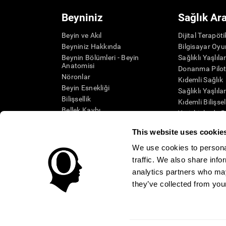
Beyniniz
Sağlık Ar
Beyin ve Akıl
Dijital Terapöt
Beyniniz Hakkında
Bilgisayar Oyu
Beynin Bölümleri - Beyin
Sağlıklı Yaşlıla
Anatomisi
Donanma Pilot
Nöronlar
Kıdemli Sağlık
Beyin Esnekliği
Sağlıklı Yaşlıla
Bilişsellik
Kıdemli Bilişse
Bellek Kaybı
Yetişkinlerde B
Zihinsel Engelliler
Sistematik inc
This website uses cookie
Beyin İşlevleri
SG4D taksono
Yürütücü Fonksiyonlar
We use cookies to personal
Algı
traffic. We also share info
Dikkat
analytics partners who may
they’ve collected from your