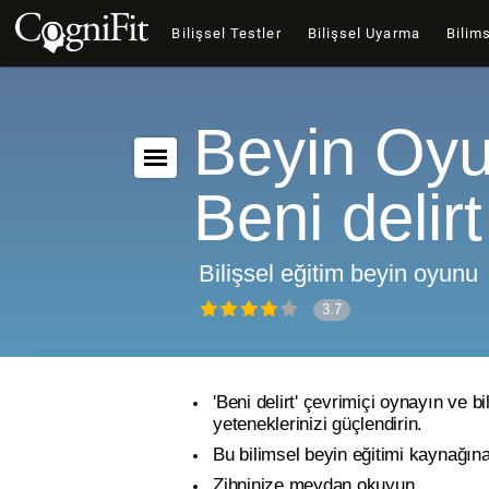
Bilişsel Testler
Bilişsel Uyarma
Bilims
Beyin Oyu
Beni delirt
Bilişsel eğitim beyin oyunu
3.7
'Beni delirt' çevrimiçi oynayın ve bi
yeteneklerinizi güçlendirin.
Bu bilimsel beyin eğitimi kaynağına
Zihninize meydan okuyun.