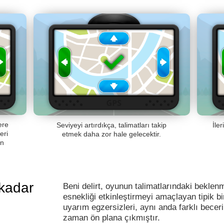
ere
Seviyeyi artırdıkça, talimatları takip
İle
eri
etmek daha zor hale gelecektir.
en
.
 kadar
Beni delirt, oyunun talimatlarındaki beklenm
esnekliği etkinleştirmeyi amaçlayan tipik bi
uyarım egzersizleri, aynı anda farklı beceril
zaman ön plana çıkmıştır.