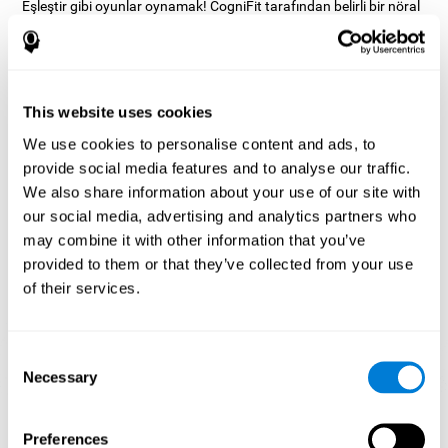
Eşleştir gibi oyunlar oynamak! CogniFit tarafından belirli bir nöral
aktivasyon modelini uyarır. Bu kalıbı tutarlı bir şekilde tekrarlamak
ve eğitmek, yeni sinapslar oluşturmaya yardımcı olabilir ve nöral
devrelerin yeniden düzenlenmesine ve zayıflamış veya hasar
görmüş bilişsel işlevleri yeniden kazanmasına yardımcı olabilir.
Eşleştir! egzersiz inhibisyonu ve görsel algı yeteneklerine yardımcı
This website uses cookies
olur. Bu becerileri sürekli olarak uyarmak, yeni sinapslar
oluşturmaya, nöral devreleri yeniden düzenlemeye ve bilişsel
We use cookies to personalise content and ads, to
işlevleri iyileştirmeye yardımcı olabilir.
provide social media features and to analyse our traffic.
We also share information about your use of our site with
1. HAFTA
2. HAFTA
3. HAFTA
our social media, advertising and analytics partners who
may combine it with other information that you’ve
provided to them or that they’ve collected from your use
of their services.
Consent
Necessary
Selection
3 hafta sonra sinir ağlarının oryantatif grafik projeksiyonu.
Preferences