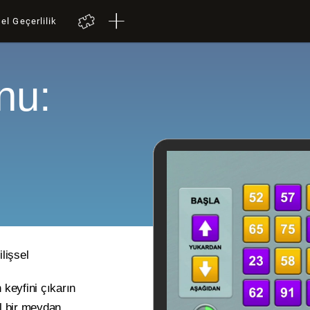
el Geçerlilik
nu:
lişsel
 keyfini çıkarın
l bir meydan