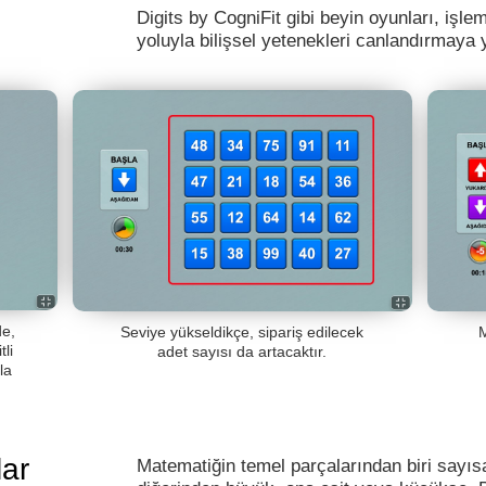
Digits by CogniFit gibi beyin oyunları, işlem
yoluyla bilişsel yetenekleri canlandırmaya 
de,
Seviye yükseldikçe, sipariş edilecek
tli
adet sayısı da artacaktır.
la
lar
Matematiğin temel parçalarından biri sayısa