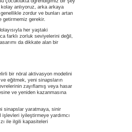
Bu çocuklukta öğrendiğimiz bir şey
 kolay anlıyoruz, arka arkaya
enellikle zordur ve bunları artan
e getirmemiz gerekir.
 dolayısıyla her yaştaki
ca farklı zorluk seviyelerini değil,
asarımı da dikkate alan bir
irli bir nöral aktivasyon modelini
 ve eğitmek, yeni sinapsların
devrelerinin zayıflamış veya hasar
mesine ve yeniden kazanmasına
i sinapslar yaratmaya, sinir
 işlevleri iyileştirmeye yardımcı
 ile ilgili kapasiteleri