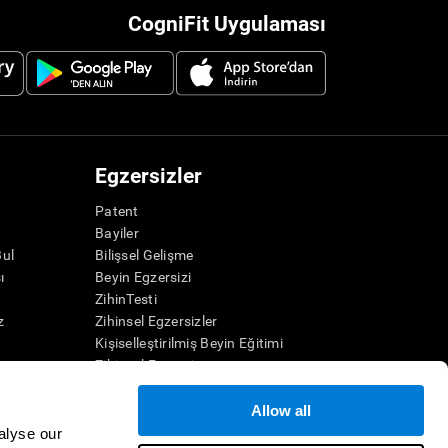
CogniFit Uygulaması
Egzersizler
Patent
Bayiler
Bul
Bilişsel Gelişme
ı
Beyin Egzersizi
ZihinTesti
z
Zihinsel Egzersizler
Kişiselleştirilmiş Beyin Eğitimi
Zihinsel Egzersiz
Eğlenceli Matematik Oyunları
Okuma Anlama
Allow all
Üstün Yetenekli Çocuklar
alyse our