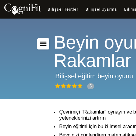
Bilişsel Testler
Bilişsel Uyarma
Bilims
Beyin oyu
Rakamlar
Bilişsel eğitim beyin oyunu
5
Çevrimiçi "Rakamlar" oynayın ve bi
yeteneklerinizi artırın
Beyin eğitimi için bu bilimsel aracın
Beyninizi güçlendiren matematikse