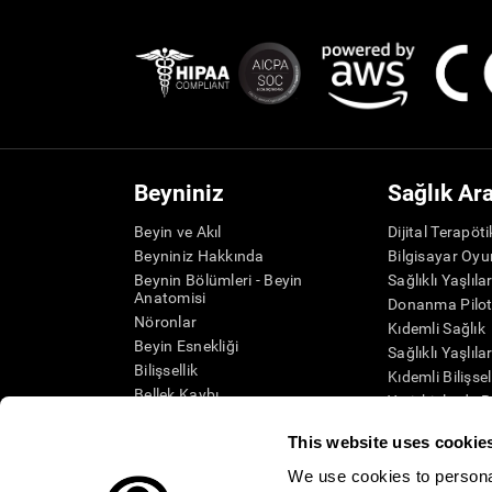
Beyniniz
Sağlık Ar
Beyin ve Akıl
Dijital Terapöt
Beyniniz Hakkında
Bilgisayar Oyu
Beynin Bölümleri - Beyin
Sağlıklı Yaşlıla
Anatomisi
Donanma Pilot
Nöronlar
Kıdemli Sağlık
Beyin Esnekliği
Sağlıklı Yaşlıla
Bilişsellik
Kıdemli Bilişse
Bellek Kaybı
Yetişkinlerde B
Zihinsel Engelliler
Sistematik inc
This website uses cookie
Beyin İşlevleri
SG4D taksono
Yürütücü Fonksiyonlar
We use cookies to personal
Algı