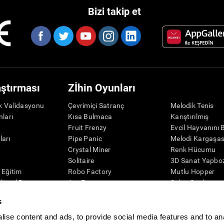
Bizi takip et
aştırması
Zİhin Oyunları
ik Validasyonu
Çevrimiçi Satranç
Melodik Tenis
nları
Kısa Bulmaca
Karıştırılmış
r
Fruit Frenzy
Evcil Hayvanını 
ları
Pipe Panic
Melodi Kargaşas
Crystal Miner
Renk Hücumu
r
Solitaire
3D Sanat Yapbo
l Eğitim
Robo Factory
Mutlu Hopper
ilişsel Durum
Ant Escape
Şeker Sıralaması
eleme
Neon ışıkları
Puzzle
s
misi
Simon Diyor Ki
Kaşif Penguen
Görsel Bulmaca
Rakamlar
ise content and ads, to provide social media features and to an