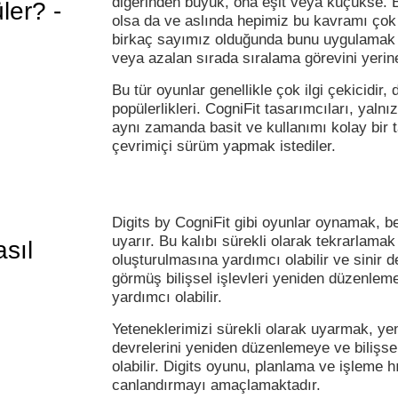
diğerinden büyük, ona eşit veya küçükse. 
ler? -
olsa da ve aslında hepimiz bu kavramı çok
birkaç sayımız olduğunda bunu uygulamak g
veya azalan sırada sıralama görevini yerin
Bu tür oyunlar genellikle çok ilgi çekicidir,
popülerlikleri. CogniFit tasarımcıları, yalnız
aynı zamanda basit ve kullanımı kolay bir t
çevrimiçi sürüm yapmak istediler.
Digits by CogniFit gibi oyunlar oynamak, bel
uyarır. Bu kalıbı sürekli olarak tekrarlamak
asıl
oluşturulmasına yardımcı olabilir ve sinir 
görmüş bilişsel işlevleri yeniden düzenle
yardımcı olabilir.
Yeteneklerimizi sürekli olarak uyarmak, yen
devrelerini yeniden düzenlemeye ve bilişsel
olabilir. Digits oyunu, planlama ve işleme hızı
canlandırmayı amaçlamaktadır.