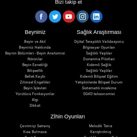
Bizi takip et
Beyniniz
Sağlık Araştırması
Beyin ve Akıl
Dijital Terapötik Validasyonu
Beyniniz Hakkında
Bilgisayar Oyunları
Beynin Bölümleri - Beyin Anatomisi
Sağlıklı Yaşlılar
Nöronlar
Donanma Pilotları
Beyin Esnekliği
Kıdemli Sağlık
Bilişsellik
Sağlıklı Yaşlılar
Bellek Kaybı
Kıdemli Bilişsel Eğitim
Zihinsel Engelliler
Yetişkinlerde Bilişsel Durum
Beyin İşlevleri
Sistematik inceleme
Yürütücü Fonksiyonlar
SG4D taksonomisi
Algı
Dikkat
Zİhin Oyunları
Çevrimiçi Satranç
Melodik Tenis
Kısa Bulmaca
Karıştırılmış