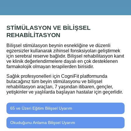
STIMÜLASYON VE BILIŞSEL
REHABILITASYON
Bilişsel stimülasyon beynin esnekliğine ve düzenli
egzersizler kullanarak zihinsel fonsksiyoları geliştirmek
için serebral reserve bağlıdır. Bilişsel rehabilitasyon kanıt
ve klinik değerlendirmelere dayalı en çok desteklenen
farmakolojik olmayan terapilerden birisidir.
Sağlık profesyonelleri için CogniFit platformunda
bulacağınız tüm beyin stimülasyonu ve bilişsel
rehabilitasyon araçları, 7 yaşından itibaren, gençler,
yetişkinler ve yaşlılarda başlayan hastalar için geçerlidir.
65 ve Üzeri Eğitim Bilişsel Uyarım
Okuduğunu Anlama Bilişsel Uyarım