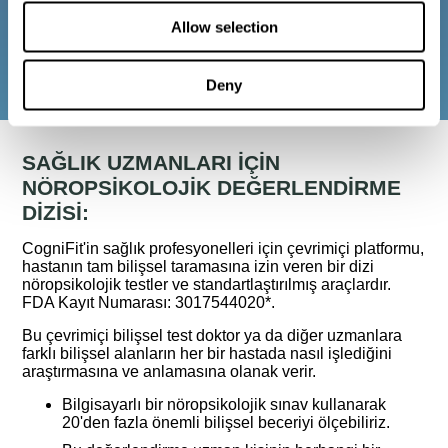
Bilişsel testler, doktorların her hastanın
müdahalesini ve bilişsel rehabilitasyon sürecini
Allow selection
tasarlamasına ve izlemesine olanak tanır.*
Deny
SAĞLIK UZMANLARI IÇIN
NÖROPSIKOLOJIK DEĞERLENDIRME
DIZISI:
CogniFit'in sağlık profesyonelleri için çevrimiçi platformu,
hastanın tam bilişsel taramasına izin veren bir dizi
nöropsikolojik testler ve standartlaştırılmış araçlardır.
FDA Kayıt Numarası: 3017544020*.
Bu çevrimiçi bilişsel test doktor ya da diğer uzmanlara
farklı bilişsel alanların her bir hastada nasıl işlediğini
araştırmasına ve anlamasına olanak verir.
Bilgisayarlı bir nöropsikolojik sınav kullanarak
20'den fazla önemli bilişsel beceriyi ölçebiliriz.