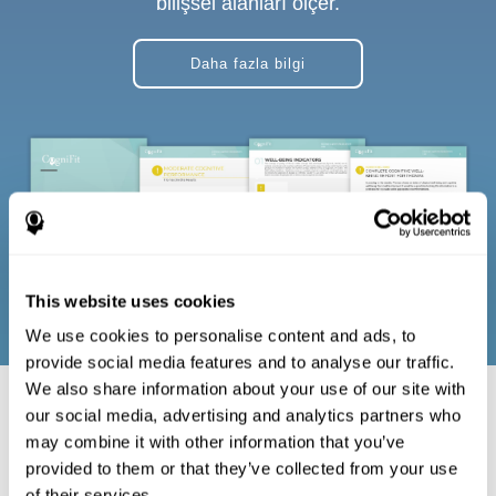
bilişsel alanları ölçer.
Daha fazla bilgi
This website uses cookies
We use cookies to personalise content and ads, to
provide social media features and to analyse our traffic.
We also share information about your use of our site with
our social media, advertising and analytics partners who
Bilişsel Bakım Planlaması
may combine it with other information that you’ve
provided to them or that they’ve collected from your use
Klinisyenlerin, hastaların ve bakıcıların bilişsel
of their services.