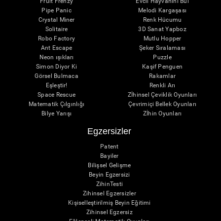
Fruit Frenzy
Evcil Hayvanını Bul
Pipe Panic
Melodi Kargaşası
Crystal Miner
Renk Hücumu
Solitaire
3D Sanat Yapboz
Robo Factory
Mutlu Hopper
Ant Escape
Şeker Sıralaması
Neon ışıkları
Puzzle
Simon Diyor Ki
Kaşif Penguen
Görsel Bulmaca
Rakamlar
Eşleştir!
Renkli Arı
Space Rescue
Zİhinsel Çeviklik Oyunları
Matematik Çılgınlığı
Çevrimiçi Bellek Oyunları
Bilye Yarışı
Zİhin Oyunları
Egzersizler
Patent
Bayiler
Bilişsel Gelişme
Beyin Egzersizi
ZihinTesti
Zihinsel Egzersizler
Kişiselleştirilmiş Beyin Eğitimi
Zihinsel Egzersiz