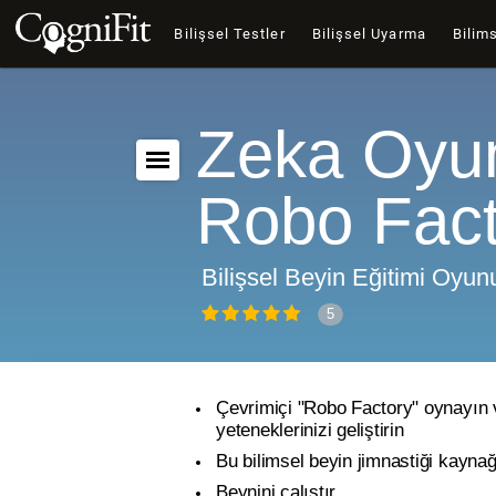
Bilişsel Testler
Bilişsel Uyarma
Bilims
Zeka Oyu
Robo Fact
Bilişsel Beyin Eğitimi Oyun
5
Çevrimiçi "Robo Factory" oynayın v
yeteneklerinizi geliştirin
Bu bilimsel beyin jimnastiği kaynağ
Beynini çalıştır