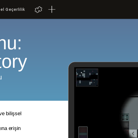
el Geçerlilik
nu:
ory
u
e bilişsel
ına erişin