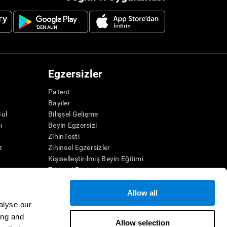
Egzersizler
Patent
Bayiler
Bul
Bilişsel Gelişme
ı
Beyin Egzersizi
ZihinTesti
z
Zihinsel Egzersizler
Kişiselleştirilmiş Beyin Eğitimi
Zihinsel Egzersiz
Eğlenceli Matematik Oyunları
Okuma Anlama
Allow all
Üstün Yetenekli Çocuklar
alyse our
Beyin Savaşları
ing and
Allow selection
 Oyunları
IQ Testi