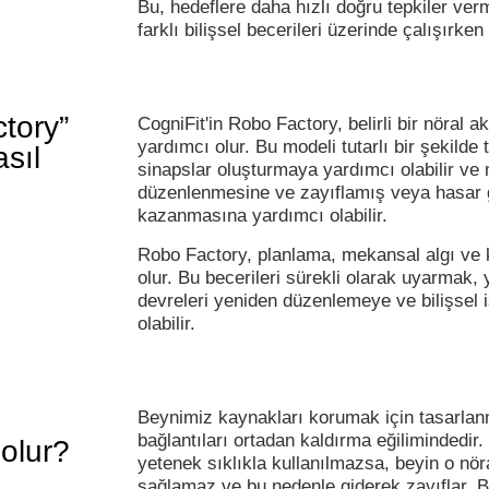
Bu, hedeflere daha hızlı doğru tepkiler ver
farklı bilişsel becerileri üzerinde çalışırken 
tory”
CogniFit'in Robo Factory, belirli bir nöral
yardımcı olur. Bu modeli tutarlı bir şekilde
asıl
sinapslar oluşturmaya yardımcı olabilir ve 
düzenlenmesine ve zayıflamış veya hasar gö
kazanmasına yardımcı olabilir.
Robo Factory, planlama, mekansal algı ve 
olur. Bu becerileri sürekli olarak uyarmak,
devreleri yeniden düzenlemeye ve bilişsel i
olabilir.
Beynimiz kaynakları korumak için tasarlanm
bağlantıları ortadan kaldırma eğilimindedir. B
 olur?
yetenek sıklıkla kullanılmazsa, beyin o nö
sağlamaz ve bu nedenle giderek zayıflar. Bu