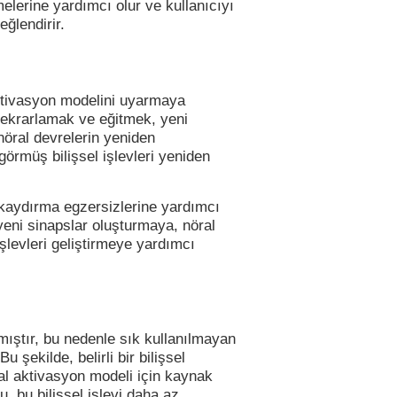
melerine yardımcı olur ve kullanıcıyı
eğlendirir.
 aktivasyon modelini uyarmaya
 tekrarlamak ve eğitmek, yeni
nöral devrelerin yeniden
rmüş bilişsel işlevleri yeniden
kaydırma egzersizlerine yardımcı
 yeni sinapslar oluşturmaya, nöral
şlevleri geliştirmeye yardımcı
ıştır, bu nedenle sık kullanılmayan
u şekilde, belirli bir bilişsel
ral aktivasyon modeli için kaynak
, bu bilişsel işlevi daha az