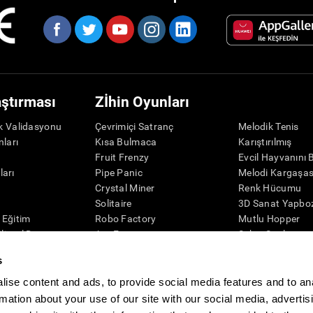
aştırması
Zİhin Oyunları
ik Validasyonu
Çevrimiçi Satranç
Melodik Tenis
nları
Kısa Bulmaca
Karıştırılmış
r
Fruit Frenzy
Evcil Hayvanını 
ları
Pipe Panic
Melodi Kargaşas
Crystal Miner
Renk Hücumu
r
Solitaire
3D Sanat Yapbo
l Eğitim
Robo Factory
Mutlu Hopper
ilişsel Durum
Ant Escape
Şeker Sıralaması
eleme
Neon ışıkları
Puzzle
s
misi
Simon Diyor Ki
Kaşif Penguen
Görsel Bulmaca
Rakamlar
ise content and ads, to provide social media features and to an
Eşleştir!
Renkli Arı
rmation about your use of our site with our social media, advertis
Space Rescue
Zİhinsel Çeviklik