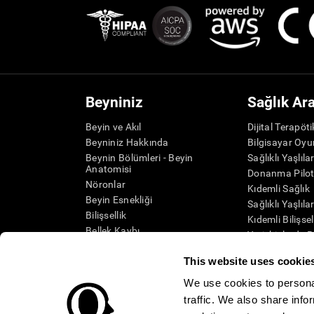
Beyniniz
Sağlık Ar
Beyin ve Akıl
Dijital Terapöt
Beyniniz Hakkında
Bilgisayar Oyu
Beynin Bölümleri - Beyin
Sağlıklı Yaşlıla
Anatomisi
Donanma Pilot
Nöronlar
Kıdemli Sağlık
Beyin Esnekliği
Sağlıklı Yaşlıla
Bilişsellik
Kıdemli Bilişse
Bellek Kaybı
Yetişkinlerde B
Zihinsel Engelliler
Sistematik inc
This website uses cookie
Beyin İşlevleri
SG4D taksono
Yürütücü Fonksiyonlar
We use cookies to personal
Algı
traffic. We also share info
Dikkat