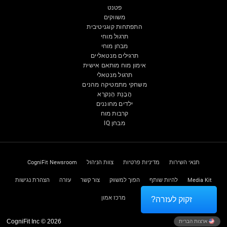
פטנט
משווקים
התפתחות קוגניטיבית
תרגול מוחי
מבחן מוחי
תרגילים מנטאליים
אימון מוח מותאם אישית
תרגול מנטאלי
משחקי מתמטיקה מהנים
הֲבָנַת הָנִקרָא
ילדים מחוננים
קרבות מוח
מבחן IQ
תנאי השירות
מדיניות פרטיות
צוות הניהול
CogniFit Newsroom
Media Kit
להיות שותף
הפוך למשווק
צור קשר
עזרה
הצהרת נגישות
מרכז אמון
זקוק לעזרה?
CogniFit Inc © 2026
ארצות הברית