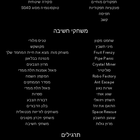
תפקודים מוחיים
סקירה שיטתית
פונקציות תפקודיות
טוקסונומיה מסוג SG4D
תפיסה
קשב
משחקי חשיבה
שחמט מקוון
טניס מלודי
מיני תשבץ
מקושקש
Fruit Frenzy
משחק מוח: מצא את חיית המחמד שלך
Pipe Panic
מנגינה בבלאגן
Crystal Miner
מרוץ הצבעים
סוליטייר
פאזל אומנות תלת ממדי
Robo Factory
המקפץ השמח
Ant Escape
מסדר הממתקים
אורות נאון
פאזל תלת ממדי
שגע אותי
ספרות
תשחץ ויזואלי
דבורת הצבע
התאם את זה!
בלון הדבורים
Space Rescue
משחקים לזריזות מנטאלית
שגעון החשבון
משחקי זיכרון מקוונים
מרוץ גולות
משחקי חשיבה
תרגילים