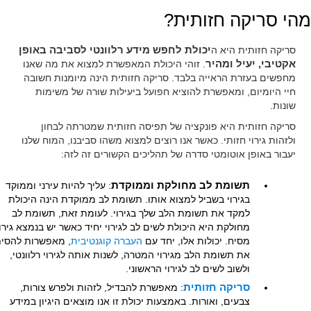
מהי סריקה חזותית?
סריקה חזותית היא ה
יכולת לחפש מידע רלוונטי לסביבה באופן
אקטיבי, יעיל ומהיר
. זוהי היכולת המאפשרת למצוא את מה שאנו
מחפשים בעזרת הראייה בלבד. סריקה חזותית הינה מיומנות חשובה
חיי היומיום, ומאפשרת להוציא חפועל ביעילות שורה של משימות
שונות.
סריקה חזותית היא פונקציה של תפיסה חזותית שמטרתה לבחון
ולזהות גירוי חזותי. כאשר אנו רוצים למצוא משהו סביבנו, המוח שלנו
יעבור באופן אוטומטי סדרה של תהליכים הקשורים זה לזה:
תשומת לב מחולקת וממוקדת
: עליך להיות עירני וממוקד
בגירוי בשביל למצוא אותו. תשומת לב ממוקדת הינה היכולת
למקד את תשומת הלב שלך בגירוי. לעומת זאת, תשומת לב
מחולקת היא היכולת לשים לב לגירוי יחיד כאשר יש בנמצא גירוי
מסיח. יכולות אלו, יחד עם
העברה קוגנטיבית
, מאפשרות להסי
את תשומת הלב מגירוי המטרה, לשנות אותה לגירוי רלוונטי,
ולשוב לשים לב לגירוי הראשוני.
סריקה חזותית
: מאפשרת להבדיל, לזהות ולפרש צורות,
צבעים, ואורות. באמצעות יכולת זו אנו מוצאים היגיון במידע