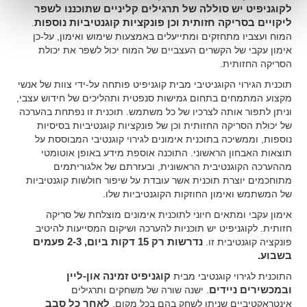
לקוגניפיט יש סוללה של תרגילים קליניים שתוכננו לשפר
ליקויים בסריקה חזותית וכן פונקציות קוגנטיביות נוספות
.
המוח ועצביו מתחזקים ומתייעלים באמצעות שימוש ואימון, על-כן
אימון עקבי של הקשרים העצביים של המוח יכול לשפר את יכולת
הסריקה החזותית.
תוכנית הגירוי הקוגניטיבי מבית קוגניפיט פותחה על-ידי צוות של אנשי
מקצוע המתמחים בתחום גמישות סנפטית ותהליכים של חידוש עצבי,
וניתן לתפור אותה לצרכיו של כל משתמש. תוכנית זו נפתחת בהערכה
של יכולת הסריקה החזותית וכן של פונקציות קוגנטיביות בסיסיות
נוספות, וממשיכה בתוכנית אימונים לגירוי קוגנטיבי המבוססת על
תוצאות האבחון הראשוני. התוכנה אוספת מידע באופן אוטומטי
מההערכה הקוגנטיבית הראשונית, ובעזרתם של אלגוריתמים
מתוחכמים יוצרת תוכנית אשר עובדת על שיפור חולשות קוגנטיביות
של המשתמש ואימון החוזקות הקוגנטיביות שלו.
אימון עקבי ומתאים חיוני לתוכנית אימונים מוצלחת של סריקה
חזותית. לקוגניפיט יש תוכניות להערכה ושיקום המסייעות להיטיב
פונקציה קוגנטיבית זו.
נדרשות רק 15 דקות ביום, 2-3 פעמים
בשבוע.
התוכנית לגירוי קוגנטיבי מבית
קוגניפיט זמינה און-ליין
ובמכשירים ניידים
. ישנה שורה של משחקים ותרגילים
אינטראקטיביים שניתן לשחק בהם בכל מקום.
לאחר כל סבב