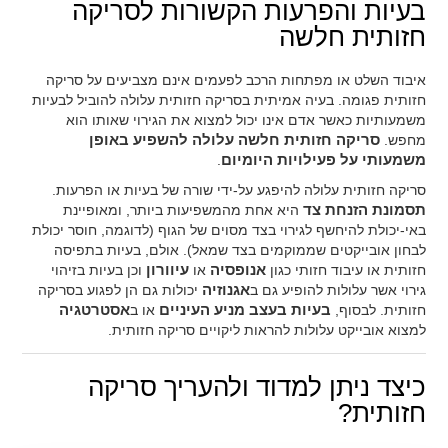
בעיות והפרעות הקשורות לסריקה
חזותית חלשה
איבוד השלט או מפתחות הרכב לפעמים אינם מצביעים על סריקה
חזותית פגומה. בעיה אמיתית בסריקה חזותית עלולה להוביל לבעיות
משמעותיות כאשר אדם אינו יכול למצוא את הגירוי שאותו הוא
מחפש.
סריקה חזותית חלשה עלולה להשפיע באופן
משמעותי על פעילויות היומיום
.
סריקה חזותית עלולה להיפגע על-ידי שורה של בעיות או הפרעות.
תסמונת הזנחת צד
היא אחת מהמשפיעות ביותר, ומאופיינת
באי-יכולת להיחשף לגירוי בצד מסוים של הגוף (לדוגמה, חוסר יכולת
לבחון אובייקטים שממוקמים בצד שמאל). אולם, בעיות בתפיסה
חזותית או עיבוד חזותי כגון
אנופסיה
או
עיוורון
וכן בעיות בזיהוי
גירוי אשר עלולות להופיע גם ב
אגנוזיה
יכולות גם הן לפגוע בסריקה
חזותית. לבסוף,
בעיות בעצב מניע העיניים
או ב
אסטרטגיה
למצוא אובייקט עלולות להראות ליקויים סריקה חזותית.
כיצד ניתן למדוד ולהעריך סריקה
חזותית?