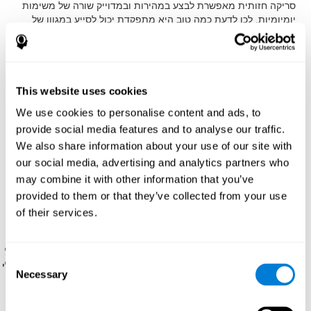
סריקה חזותית מאפשרת לבצע במהירות ובמדוייק שורה של משימות
יומיומיות, לכן לדעת כמה טוב היא מתפקדת יכול לסייע במגוון של
תחומים בחיי היומיום.
בלימודים
: לדעת האם תלמיד יתקשה לקלוט
את המידע מהלוח שמועבר בשיעור.
בתחום הקליני/רפואי
: לדעת
האם מטופל יהיה מסוגל למצוא את התרופה שלו, לנהוג, או לעבור
את שגרת היומיום שלו ללא בעיות.
בשדה המקצועי
: לדעת האם
נהג משאית יהיה מסוגל לנהוג בבטחה, או להיות בטוח שעובד יוכל
This website uses cookies
לפנות ללקוחות נכון.
We use cookies to personalise content and ads, to
ה
הערכה הנוירו-פסיכולוגית המלאה
מאפשרת להעריך במהימנות
provide social media features and to analyse our traffic.
שורה של יכולות קוגנטיביות, כגון סריקה חזותית. המבחן של קוגניפיט
We also share information about your use of our site with
להערכת סריקה חזותית מבוסס על המבחנים הקלאסיים Continuous
our social media, advertising and analytics partners who
Performance Test (CPT), Test of Memory Malingering (TOMM),
may combine it with other information that you’ve
Hooper Visual Organization Task (VOT), Test of Variables of
Attention (TOVA), ומבחן Tower of London (TOL). משימות אלה
provided to them or that they’ve collected from your use
מודדות גם זמן תגובה, מהירות עיבוד, זיכרון עבודה, תפיסה מרחבית,
of their services.
תפיסה חזותית, תיאום עין-יד ומיקוד.
מבחן התוצאה REST-SPER
: על המסך ינועו כמה גירויים. על
Consent
המשתמש להקליק על גירוי המטרה במהירות האפשרית, מבלי
Necessary
Selection
להקליק על גירוי לא רלוונטי.
מבחן תכנות VIPER-PLAN
: עבור עם הכדור דרך המבוך