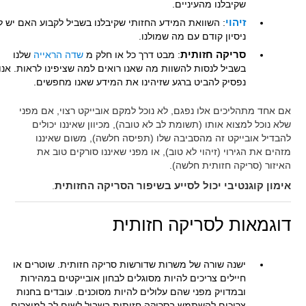
שקיבלנו מהעיניים.
זיהוי
: השוואת המידע החזותי שקיבלנו בשביל לקבוע האם יש לנ
ניסיון קודם עם מה שמולנו.
סריקה חזותית
: מבט דרך כל או חלק מ
שדה הראייה
שלנו
בשביל לנסות להשוות מה שאנו רואים למה שציפינו לראות. אנו
נפסיק להביט ברגע שזיהינו את המידע שאנו מחפשים.
אם אחד מתהליכים אלו נפגם, לא נוכל למקם אובייקט רצוי, אם מפני
שלא נוכל למצוא אותו (תשומת לב לא טובה), מכיוון שאיננו יכולים
להבדיל אובייקט זה מהסביבה שלו (תפיסה חלשה), משום שאיננו
מזהים את הגירוי (זיהוי לא טוב), או מפני שאיננו סורקים טוב את
האיזור (סריקה חזותית חלשה).
אימון קוגנטיבי יכול לסייע בשיפור הסריקה החזותית
.
דוגמאות לסריקה חזותית
ישנה שורה של משרות שדורשות סריקה חזותית. שוטרים או
חיילים צריכים להיות מסוגלים לבחון אובייקטים במהירות
ובמדויק מפני שהם עלולים להיות מסוכנים. עובדים בחנות
צריכים להשתמש בסריקה חזותית בשביל לשים לב למוצרים