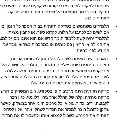
שהוחזרו למקום לא נכון או ללקוחות שזקוקים לעזרה. כמעט לכל
תפקיד דורש רמה מסוימת של מרכיב חזותי הדורש סריקה
חזותית טובה.
תלמידים משתמשים בסריקה חזותית בבית הספר כל הזמן, בין
אם לשים לב לכתבו על הלוח, לקרוא ספר, או להבין מצגת.
לתלמיד יהיה קשה ללמוד חומר חדש אם הוא איננו מסוגל למצ
את המילה או הרעיון בסיכומים או במחברות כשהוא עובר על
המידע לפני בחינה.
נהיגה דורשת מאיתנו לשים לב כל הזמן למכוניות אחרות,
תאונות, סיכונים פוטנציאליים, תמרורים, הולכי רגל, ושורה של
אובייקטים וסיטואציות נוספים. סריקה חזותית חלשה עלולה
לעכב את היכולת שלנו לסרוק את הסביבה בהצלחה אחר בעיה
פוטנציאלית, ולצמצם את יכולות הנהיגה שלנו.
סריקה חזותית הינה מרכיב חיוני בספורט. רוב המשחקים דורשי
סריקה מהירה וקלה של החלל אחר גירוי רלוונטי, כגון חבר
לקבוצה, יריב, כדור, גול או כל מרכיב חיוני אחר במשחק. כאשר
שחקן כדורגל רוצה למסור את הכדור לשחקן אחר, עליו לסרוק
חזותית את המגרש בשביל למצוא אותו ולהעביר לו את הכדור.