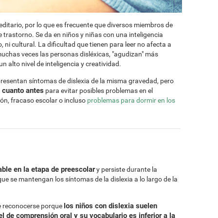
ditario, por lo que es frecuente que diversos miembros de
 trastorno. Se da en niños y niñas con una inteligencia
 ni cultural. La dificultad que tienen para leer no afecta a
muchas veces las personas disléxicas, "agudizan" más
 alto nivel de inteligencia y creatividad.
presentan síntomas de dislexia de la misma gravedad, pero
a cuanto antes
para evitar posibles problemas en el
ión, fracaso escolar o incluso
problemas para dormir en los
ble en la etapa de preescolar
y persiste durante la
que se mantengan los síntomas de la dislexia a lo largo de la
los niños con dislexia suelen
le reconocerse porque
l de comprensión oral y su vocabulario es inferior a la