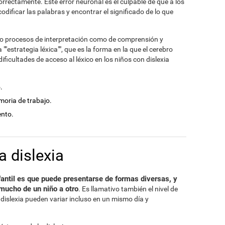
orrectamente. Este error neuronal es el culpable de que a los
odificar las palabras y encontrar el significado de lo que
nto procesos de interpretación como de comprensión y
"estrategia léxica"", que es la forma en la que el cerebro
ficultades de acceso al léxico en los niños con dislexia
.
moria de trabajo.
ento.
a dislexia
nfantil es que puede presentarse de formas diversas, y
mucho de un niño a otro
. Es llamativo también el nivel de
dislexia pueden variar incluso en un mismo día y
.