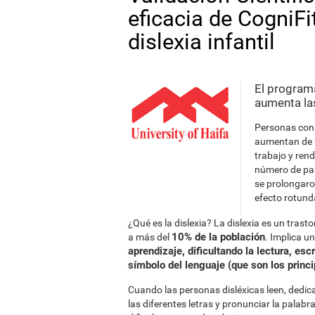
eficacia de CogniFit
dislexia infantil
El program
aumenta las
Personas con 
aumentan de f
trabajo y ren
número de pal
se prolongaro
efecto rotund
¿Qué es la dislexia? La dislexia es un tr
10% de la población
a más del
. Implica u
aprendizaje, dificultando la lectura, esc
símbolo del lenguaje (que son los princi
Cuando las personas disléxicas leen, dedic
las diferentes letras y pronunciar la palab