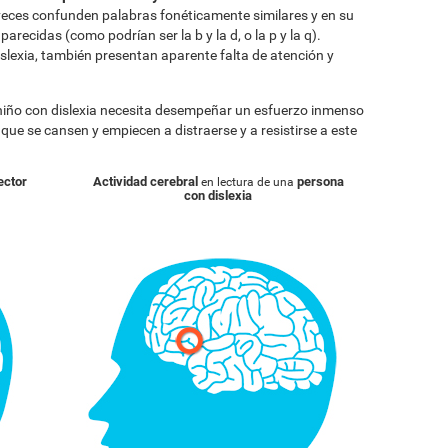
eces confunden palabras fonéticamente similares y en su
arecidas (como podrían ser la b y la d, o la p y la q).
lexia, también presentan aparente falta de atención y
 niño con dislexia necesita desempeñar un esfuerzo inmenso
a que se cansen y empiecen a distraerse y a resistirse a este
ector
Actividad cerebral
persona
en lectura de una
con dislexia