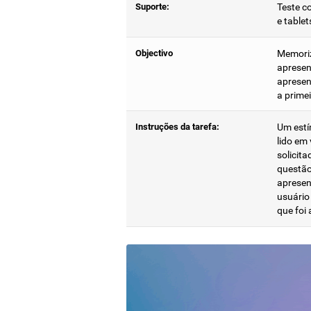
Suporte:
Teste c
e tablet
Objectivo
Memoriz
apresen
apresen
a primei
Instruções da tarefa:
Um estí
lido em
solicita
questão 
apresen
usuário
que foi