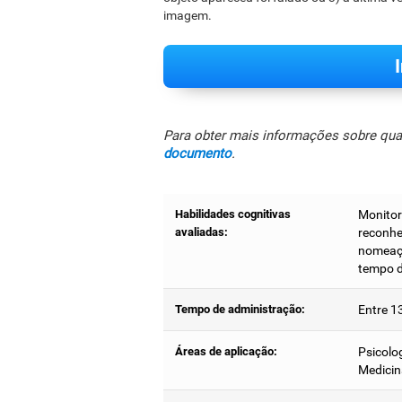
imagem.
Para obter mais informações sobre quais
documento
.
Habilidades cognitivas
Monitor
avaliadas:
reconhe
nomeaçã
tempo d
Tempo de administração:
Entre 1
Áreas de aplicação:
Psicolo
Medicin