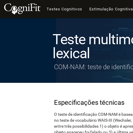
Testes Cognitivos
Estimulação Cognitiv
Teste multim
lexical
COM-NAM: teste de identifi
Especificações técnicas
O teste de identificação COM-NAM é basead
no teste de vocabulário WAIS-III (Wechsler,
entre três possibilidades 1) o objeto é apre
objeto apareceu foi falado ou 3) a última