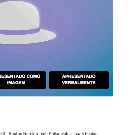
1983). Boston Naming Test. Philadelphia: Lea & Febiger