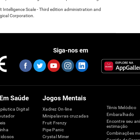
t Intelligence Scale - Third edition administration and
gical Corporation.
Siga-nos em
 Em Saúde
Jogos Mentais
Tênis Melódico
pêutica Digital
Xadrez On-line
Embaralhado
putador
Minipalavras cruzadas
Encontre seu an
eis
Fruit Frenzy
estimação
inha
Pipe Panic
Combinações mu
 idosos
Crystal Miner