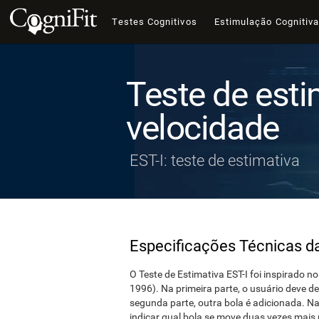
Testes Cognitivos
Estimulação Cognitiv
Teste de esti
velocidade
EST-I: teste de estimativa
Especificações Técnicas d
O Teste de Estimativa EST-I foi inspirado no
1996). Na primeira parte, o usuário deve d
segunda parte, outra bola é adicionada. Na
indicar qual bola se move duas vezes mais 