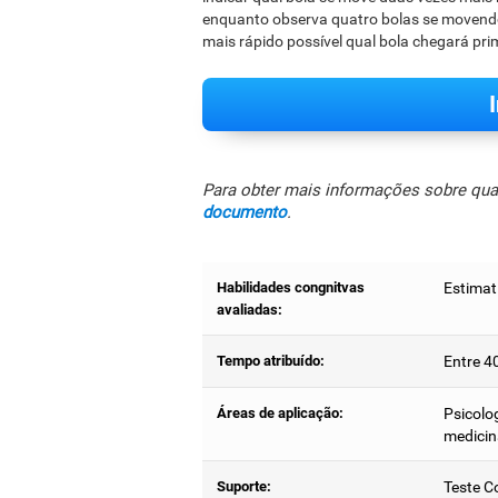
enquanto observa quatro bolas se movendo 
mais rápido possível qual bola chegará pr
Para obter mais informações sobre quais
documento
.
Habilidades congnitvas
Estimat
avaliadas:
Tempo atribuído:
Entre 4
Áreas de aplicação:
Psicolog
medicin
Suporte:
Teste C