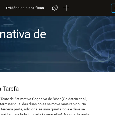
a
Evidências científicas
mativa de
a Tarefa
 Teste de Estimativa Cognitiva de Biber (Goldstein et al.,
eterminar qual das duas bolas se move mais rápido. Na
 terceira parte, adiciona-se uma quarta bola e deve-se
rápido que a bola indicada (a vermelha). Na quarta parte,