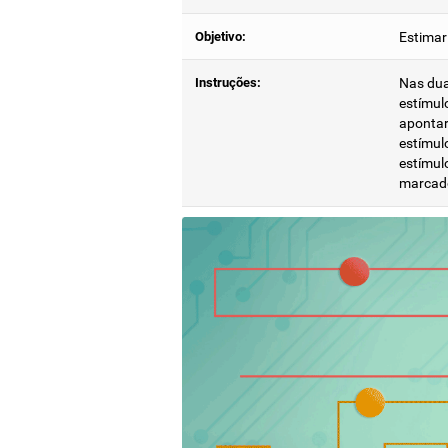
Objetivo:
Estimar
Instruções:
Nas dua
estímul
apontar
estímulo
estímul
marcad