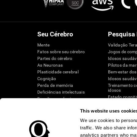
Seu Cérebro
Pesquisa
Mente
Validação Tera
Fatos sobre seu cérebro
Jogos de com
Partes do cérebro
Idosos saudáv
As Neuronas
Pilotos da mar
Plasticidade cerebral
Bem-estar dos
Cognição
Idosos saudáv
Perda de memória
Treinamento c
idosos
Deficiências intelectuais
Estado cognit
Funções cerebrais
Revisão siste
Funções executivas
Taxonomia S
This website uses cookie
Percepção
Atenção
We use cookies to personal
traffic. We also share info
analytics partners who may