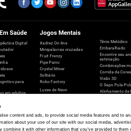
 Em Saúde
Jogos Mentais
Tênis Melódico
pêutica Digital
Xadrez On-line
Embaralhado
putador
Minipalavras cruzadas
Encontre seu an
eis
Fruit Frenzy
estimação
inha
Pipe Panic
Combinações mu
 idosos
Crystal Miner
Corrida de Core
eis
Solitário
Visão 3D
ognitivo para
Robo Factory
O Sapo Pula-Pul
Luzes de Neon
Alinhamento de
ivo em adultos
O Mestre Mandou
Pinguim Explora
mática
Qual é o Meu Nome?
Dígitos
G4D
s
Peças Iguais
Zum-zum
ise content and ads, to provide social media features and to an
Space Rescue
Jogos de engen
rmation about your use of our site with our social media, advertis
Números Loucos
Jogos Online pa
Corrida de bolinhas de gude
 combine it with other information that you’ve provided to them o
Jogos Mentais