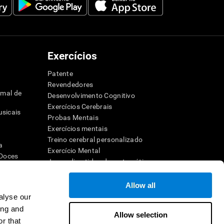
Exercícios
Patente
Revendedores
imal de
Desenvolvimento Cognitivo
Exercícios Cerebrais
sicais
Probas Mentais
s
Exercícios mentais
Treino cerebral personalizado
a
Exercício Mental
 Doces
Jogos divertidos de matemática
dor
Compreensão de leitura
Crianças superdotadas
Allow all
Batalhas cerebrais
alyse our
ho
Teste de QI
ing and
ra a memória
Allow selection
r that